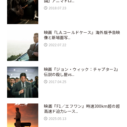
国』アニマトロ...
2018.07.23
映画『L.A.コールドケース』海外版予告映
像と新場面写...
2022.07.22
映画『ジョン・ウィック：チャプター2』
伝説の殺し屋vs...
2017.04.25
映画『F1／エフワン』時速300km超の超
高速ド迫力レース...
2025.05.13