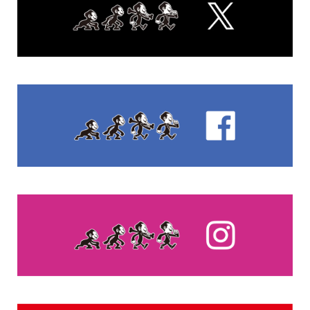
FEATURED POST
Music
BE:FIRSTがThe Jackson 5「I Want You Back」カバー
をテレビで披露—ティト・ジャクソン生前“SKY-HIとコ...