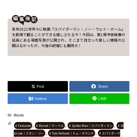
編
後
来年2022年早々に映画『スパイダーマン：ノー・ウェイ・ホーム』
を劇場で観ることができる嬉しさたるや！今回は、第1弾予告映像の
延長にある場面写真が公開され、そこまで目立った新しい情報の公
開はなかったが、今後の続報にも期待大！
Post
Share
Hatena
LINE
Movie
,
,
,
Featured
Marvel｜マーベル
Spider-Man｜スパイダーマン
St
,
,
an Lee｜スタン・リー
Tom Holland｜トム・ホランド
スパイダーマ