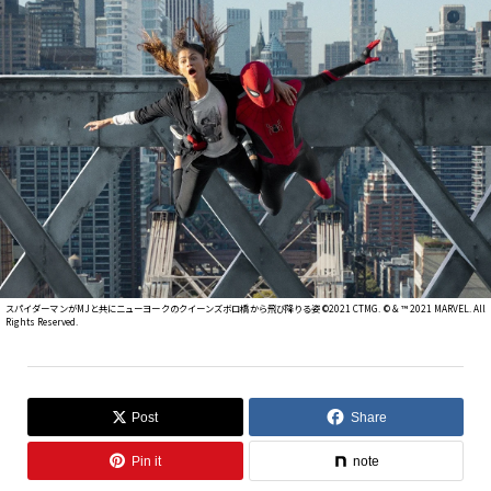
スパイダーマンがMJと共にニューヨークのクイーンズボロ橋から飛び降りる姿 ©2021 CTMG. © & ™ 2021 MARVEL. All
Rights Reserved.
Post
Share
Pin it
note