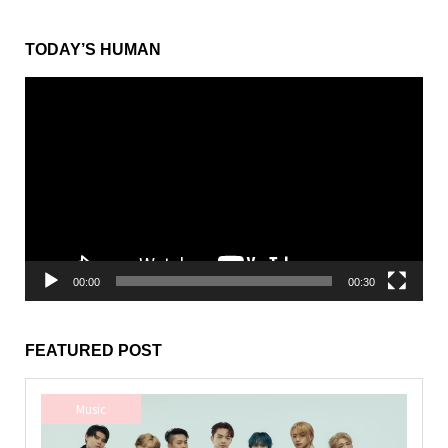
from Sesame Street
動
画
プ