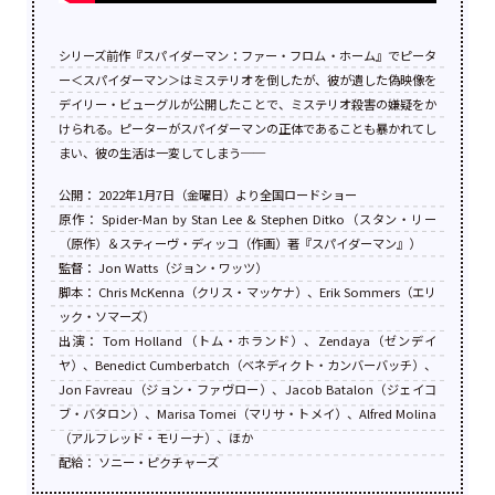
シリーズ前作『スパイダーマン：ファー・フロム・ホーム』でピータ
ー＜スパイダーマン＞はミステリオを倒したが、彼が遺した偽映像を
デイリー・ビューグルが公開したことで、ミステリオ殺害の嫌疑をか
けられる。ピーターがスパイダーマンの正体であることも暴かれてし
まい、彼の生活は一変してしまう──
公開： 2022年1月7日（金曜日）より全国ロードショー
原作： Spider-Man by Stan Lee & Stephen Ditko（スタン・リー
（原作）＆スティーヴ・ディッコ（作画）著『スパイダーマン』）
監督： Jon Watts（ジョン・ワッツ）
脚本： Chris McKenna（クリス・マッケナ）、Erik Sommers（エリ
ック・ソマーズ）
出演： Tom Holland（トム・ホランド）、Zendaya（ゼンデイ
ヤ）、Benedict Cumberbatch（ベネディクト・カンバーバッチ）、
Jon Favreau（ジョン・ファヴロー）、Jacob Batalon（ジェイコ
ブ・バタロン）、Marisa Tomei（マリサ・トメイ）、Alfred Molina
（アルフレッド・モリーナ）、ほか
配給： ソニー・ピクチャーズ