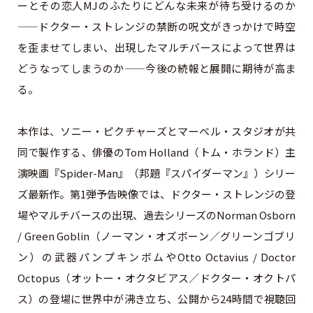
ーとその恋人MJのふたりにどんな未来が待ち受けるのか
——ドクター・ストレンジの禁断の呪文がきっかけで時空
を歪ませてしまい、出現したマルチバースによって世界は
どうなってしまうのか——今後の続報と展開に期待が高ま
る。
本作は、ソニー・ピクチャーズとマーベル・スタジオが共
同で製作する、俳優のTom Holland（トム・ホランド）主
演映画『Spider-Man』（邦題『スパイダーマン』）シリー
ズ最新作。第1弾予告映像では、ドクター・ストレンジの登
場やマルチバースの出現、過去シリーズのNorman Osborn
/ Green Goblin（ノーマン・オズボーン／グリーンゴブリ
ン）の武器パンプキンボムやOtto Octavius / Doctor
Octopus（オットー・オクタビアス／ドクター・オクトパ
ス）の登場に世界中が沸き立ち、公開から24時間で視聴回