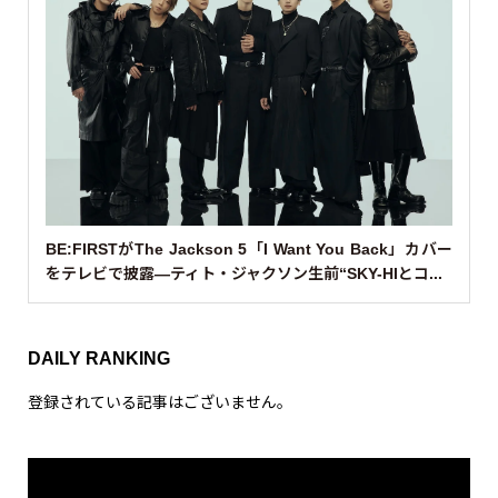
レ
ー
ヤ
ー
00:00
00:32
TODAY’S HUMAN
動
画
プ
レ
ー
ヤ
ー
00:00
00:30