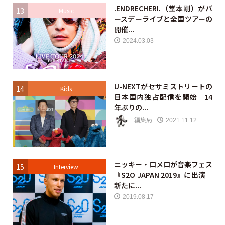
.ENDRECHERI.（堂本剛）がバ
13
Music
ースデーライブと全国ツアーの
開催...
2024.03.03
U-NEXTがセサミストリートの
14
Kids
日本国内独占配信を開始—14
年ぶりの...
編集局
2021.11.12
ニッキー・ロメロが音楽フェス
15
Interview
『S2O JAPAN 2019』に出演—
新たに...
2019.08.17