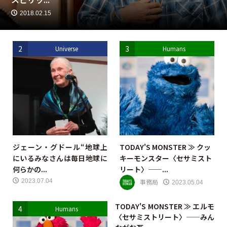
2018.02.15
2
3
Universe
Humans
ジェーン・グドール“地球上
TODAY'S MONSTER ≫ クッ
にいるみなさんは毎日地球に
キーモンスター〈セサミスト
何らかの...
リート〉——...
事務局
2023.07.04
2023.05.04
TODAY'S MONSTER ≫ エルモ
4
Humans
〈セサミストリート〉——みん