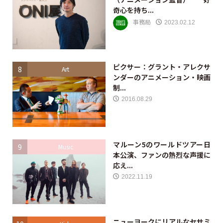
奇心を持ち...
事務局
2023.02.12
ピクサー：グラント・アレクサ
8
Art
ンダーのアニメーション・映画
制...
2016.08.29
マルーン5のワールドツアー日
9
Music
本公演、ファンの熱烈な声援に
応え...
2022.11.19
ニューヨークにリアルなセサミ