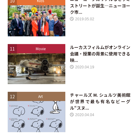
10
Kids
ストリートが誕生—ニューヨー
ク市...
2019.05.02
ルーカスフィルムがオンライン
11
Movie
会議・授業の背景に使用できる
映...
2020.04.19
チャールズ M. シュルツ美術館
12
Art
が世界で最も有名なビーグ
ル“スヌ...
2020.04.04