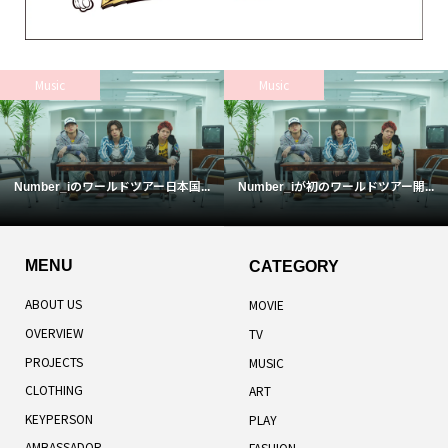
Music
Music
Number_iのワールドツアー日本国...
Number_iが初のワールドツアー開...
MENU
CATEGORY
ABOUT US
MOVIE
OVERVIEW
TV
PROJECTS
MUSIC
CLOTHING
ART
KEYPERSON
PLAY
AMBASSADOR
FASHION