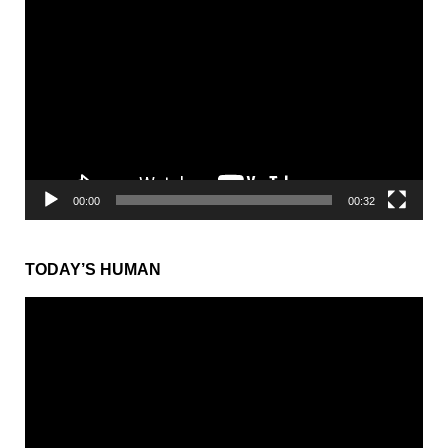
動
画
プ
レ
ー
ヤ
ー
00:00
00:32
TODAY’S HUMAN
動
画
プ
レ
ー
ヤ
ー