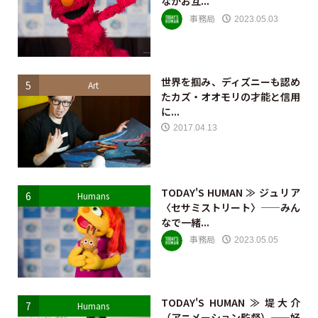
ながお互...
事務局
2023.05.03
世界を掴み、ディズニーも認め
5
Art
たカズ・オオモリの才能と信用
に...
2017.04.13
TODAY'S HUMAN ≫ ジュリア
6
Humans
〈セサミストリート〉——みん
なで一緒...
事務局
2023.05.05
TODAY'S HUMAN ≫ 堤大介
7
Humans
（アニメーション監督）——好