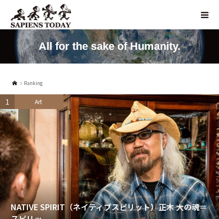
All for the sake of Humanity.
Ranking
1
Art
NATIVE SPIRIT（ネイティブスピリット）正木 大の魂＝
スピリッ...