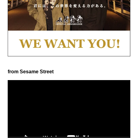
from Sesame Street
動
画
プ
レ
ー
ヤ
ー