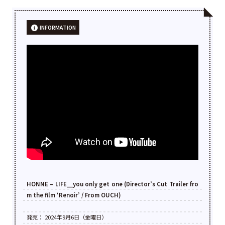
INFORMATION
HONNE – LIFE__you only get one (Director’s Cut Trailer fro
m the film ‘Renoir’ / From OUCH)
発売： 2024年9月6日（金曜日）