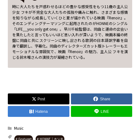
時に大人たちを戸惑わせるほどの豊かな感受性をもつ11歳の主人公
少女 フキが不完全な大人たちの孤独や痛みに触れ、さまざまな感情
を知りながら成長していくひと夏が描かれている映画『Renoir』。
そのエンディングテーマソングに起用されたのがHONNEのシングル
「LIFE__you only get one」。早川千絵監督は、同曲と運命の出会い
を果たしたと言ってもいいほど思い入れが深いようで、映画本編の終
盤に同曲と共にスクリーンに映し出される歌詞の日本語訳字幕を自
身で翻訳し、字幕化。同曲のディレクターズカット版トレーラーもエ
モーショナルな雰囲気で、映画『Renoir』の魅力、主人公 フキを演
じる鈴木唯さんの演技力が凝縮されている。
Post
Share
Hatena
LINE
Music
,
Featured
HONNE｜ホンネ