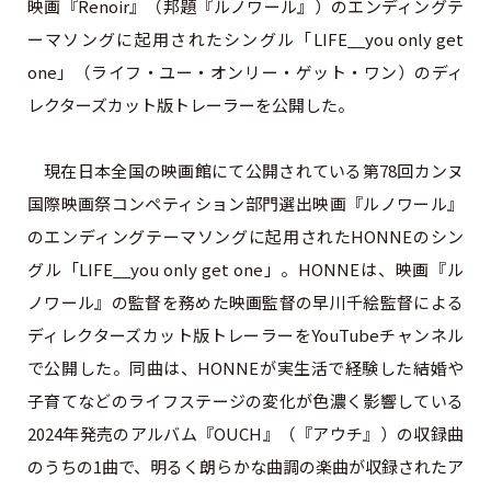
映画『Renoir』（邦題『ルノワール』）のエンディングテ
ーマソングに起用されたシングル「LIFE__you only get
one」（ライフ・ユー・オンリー・ゲット・ワン）のディ
レクターズカット版トレーラーを公開した。
現在日本全国の映画館にて公開されている第78回カンヌ
国際映画祭コンペティション部門選出映画『ルノワール』
のエンディングテーマソングに起用されたHONNEのシン
グル「LIFE__you only get one」。HONNEは、映画『ル
ノワール』の監督を務めた映画監督の早川千絵監督による
ディレクターズカット版トレーラーをYouTubeチャンネル
で公開した。同曲は、HONNEが実生活で経験した結婚や
子育てなどのライフステージの変化が色濃く影響している
2024年発売のアルバム『OUCH』（『アウチ』）の収録曲
のうちの1曲で、明るく朗らかな曲調の楽曲が収録されたア