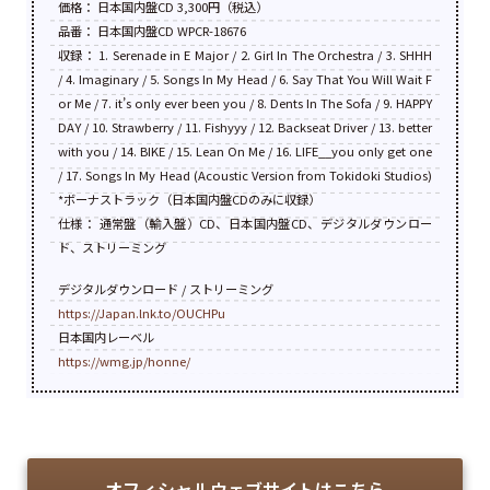
価格： 日本国内盤CD 3,300円（税込）
品番： 日本国内盤CD WPCR-18676
収録： 1. Serenade in E Major / 2. Girl In The Orchestra / 3. SHHH
/ 4. Imaginary / 5. Songs In My Head / 6. Say That You Will Wait F
or Me / 7. it’s only ever been you / 8. Dents In The Sofa / 9. HAPPY
DAY / 10. Strawberry / 11. Fishyyy / 12. Backseat Driver / 13. better
with you / 14. BIKE / 15. Lean On Me / 16. LIFE__you only get one
/ 17. Songs In My Head (Acoustic Version from Tokidoki Studios)
*ボーナストラック（日本国内盤CDのみに収録）
仕様： 通常盤（輸入盤）CD、日本国内盤CD、デジタルダウンロー
ド、ストリーミング
デジタルダウンロード / ストリーミング
https://Japan.lnk.to/OUCHPu
日本国内レーベル
https://wmg.jp/honne/
オフィシャルウェブサイトはこちら