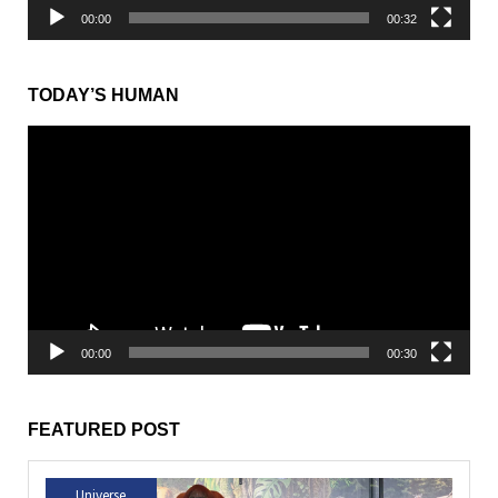
00:00
00:32
TODAY’S HUMAN
動
画
プ
レ
ー
ヤ
ー
00:00
00:30
FEATURED POST
Universe