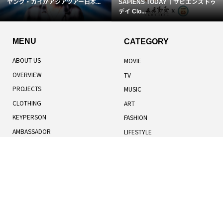
ヤング・カイがアジアツアー日本...
SAPIENS TODAY｜サピエンストゥ
デイ Clo...
MENU
CATEGORY
ABOUT US
MOVIE
OVERVIEW
TV
PROJECTS
MUSIC
CLOTHING
ART
KEYPERSON
FASHION
AMBASSADOR
LIFESTYLE
TOTAL RANKING
WELLNESS
記事一覧
人気記事
お知らせ
TERMS OF USE
BOOK
COOKIES POLICY
HUMANS
PRIVACY POLICY
UNIVERSE