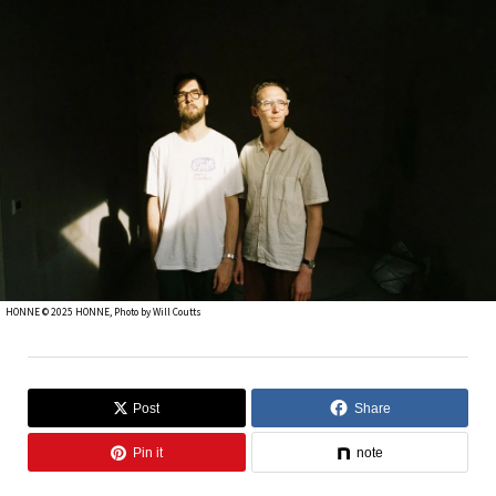
HONNE ©︎ 2025 HONNE, Photo by Will Coutts
Post
Share
Pin it
note