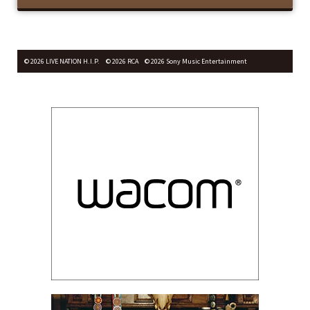
© 2026 LIVE NATION H.I.P. © 2026 RCA © 2026 Sony Music Entertainment