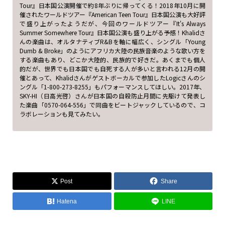
Tour』日本国公演開催で約8年ぶりに帰ってくる！2018年10月に開
催されたワールドツアー『American Teen Tour』日本国公演も大好評
で盛り上がったようだが、今回のワールドツアー『It's Always
Summer Somewhere Tour』日本国公演も盛り上がる予感！Khalidさ
んの楽曲は、オルタナティブR&Bを軸に幅広く、シングル「Young
Dumb & Broke」のようにアフリカ大陸の民族音楽のような歌い方を
する楽曲もあり、どこか大陸的、民族的で好きだ。あくまでも個人
的だが、世界でも日本国でも自死する人が多いと言われる12月の開
催とあって、Khalidさんがゲストボーカルで参加したLogicさんのシ
ングル「1-800-273-8255」もパフォーマンスしてほしい。2017年、
SKY-HI（日高光啓）さんが日本国の自殺防止月間に先駆けて発表し
た楽曲「0570-064-556」で同曲をビートジャックしているので、コ
ラボレーションも見てみたい。
Post
Share
Hatena
LINE