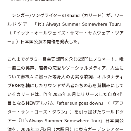
シンガー/ソングライターのKhalid（カリード）が、ワー
ルドツアー『It’s Always Summer Somewhere Tour』
（『イッツ・オールウェイズ・サマー・サムウェア・ツア
ー』）日本国公演の開催を発表した。
これまでグラミー賞主要部門を含む6部門にノミネート、唯
一無二の美声、若者の恋愛やソーシャルメディア、人生に
ついて赤裸々に綴った等身大の切実な歌詞、オルタナティ
ブR&Bを軸にしたサウンドが若者たちの心を鷲掴みにして
いるカリードは、昨年2025年10月にリリースした自身4作
目となるNEWアルバム『after sun goes down』（『アフ
ター・サン・ゴーズ・ダウン』）を引っ提げたワールドツ
アー『It’s Always Summer Somewhere Tour』日本国公
演を、2026年12月3日（木曜日）に東京ガーデンシアター