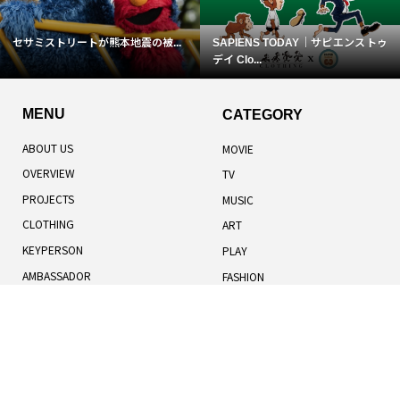
セサミストリートが熊本地震の被...
SAPIENS TODAY｜サピエンストゥ
デイ Clo...
MENU
CATEGORY
ABOUT US
MOVIE
OVERVIEW
TV
PROJECTS
MUSIC
CLOTHING
ART
KEYPERSON
PLAY
AMBASSADOR
FASHION
TOTAL RANKING
LIFESTYLE
記事一覧
人気記事
お知らせ
TERMS OF USE
BOOK
COOKIES POLICY
HUMANS
PRIVACY POLICY
UNIVERSE