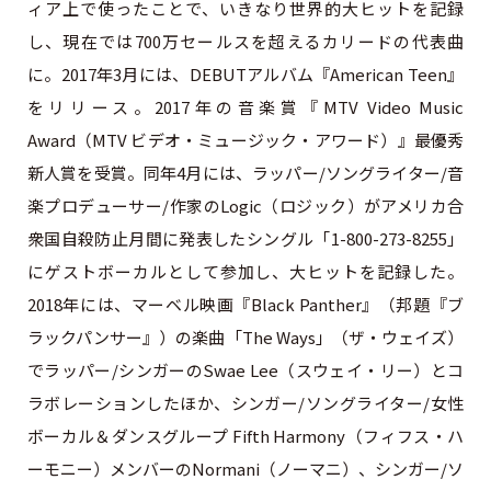
ィア上で使ったことで、いきなり世界的大ヒットを記録
し、現在では700万セールスを超えるカリードの代表曲
に。2017年3月には、DEBUTアルバム『American Teen』
をリリース。2017年の音楽賞『MTV Video Music
Award（MTV ビデオ・ミュージック・アワード）』最優秀
新人賞を受賞。同年4月には、ラッパー/ソングライター/音
楽プロデューサー/作家のLogic（ロジック）がアメリカ合
衆国自殺防止月間に発表したシングル「1-800-273-8255」
にゲストボーカルとして参加し、大ヒットを記録した。
2018年には、マーベル映画『Black Panther』（邦題『ブ
ラックパンサー』）の楽曲「The Ways」（ザ・ウェイズ）
でラッパー/シンガーのSwae Lee（スウェイ・リー）とコ
ラボレーションしたほか、シンガー/ソングライター/女性
ボーカル＆ダンスグループ Fifth Harmony（フィフス・ハ
ーモニー）メンバーのNormani（ノーマニ）、シンガー/ソ