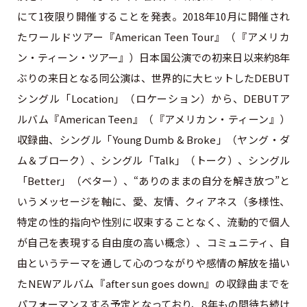
にて1夜限り開催することを発表。2018年10月に開催され
たワールドツアー『American Teen Tour』（『アメリカ
ン・ティーン・ツアー』）日本国公演での初来日以来約8年
ぶりの来日となる同公演は、世界的に大ヒットしたDEBUT
シングル「Location」（ロケーション）から、DEBUTア
ルバム『American Teen』（『アメリカン・ティーン』）
収録曲、シングル「Young Dumb & Broke」（ヤング・ダ
ム＆ブローク）、シングル「Talk」（トーク）、シングル
「Better」（ベター）、“ありのままの自分を解き放つ”と
いうメッセージを軸に、愛、友情、クィアネス（多様性、
特定の性的指向や性別に収束することなく、流動的で個人
が自己を表現する自由度の高い概念）、コミュニティ、自
由というテーマを通して心のつながりや感情の解放を描い
たNEWアルバム『after sun goes down』の収録曲までを
パフォーマンスする予定となっており、8年もの間待ち続け