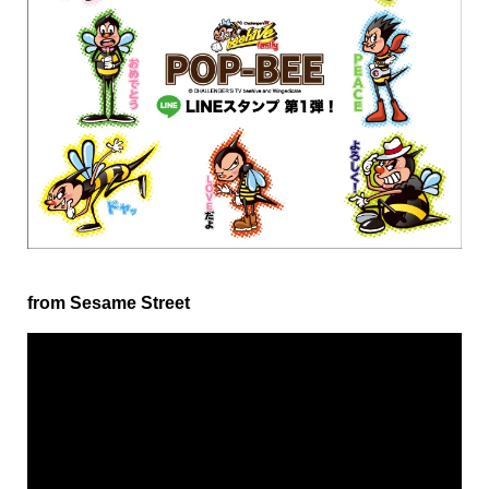
from Sesame Street
動
画
プ
レ
ー
ヤ
ー