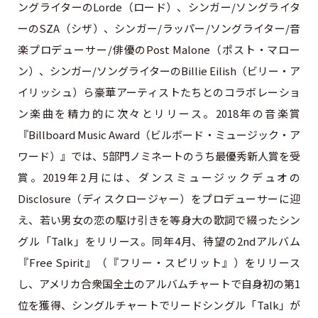
ングライターのLorde（ロード）、シンガー/ソングライタ
ーのSZA（シザ）、シンガー/ラッパー/ソングライター/音
楽プロデューサー/俳優のPost Malone（ポスト・マロー
ン）、シンガー/ソングライターのBillie Eilish（ビリー・ア
イリッシュ）ら豪華アーティストたちとのコラボレーショ
ン楽曲を精力的に次々とリリース。2018年の音楽賞
『Billboard Music Award（ビルボード・ミュージック・ア
ワード）』では、5部門ノミネートのうち最優秀新人賞を受
賞。2019年2月には、ダンスミュージックデュオの
Disclosure（ディスクロージャー）をプロデューサーに迎
え、若い男女の恋の駆け引きを等身大の歌詞で綴ったシン
グル「Talk」をリリース。同年4月、待望の2ndアルバム
『Free Spirit』（『フリー・スピリット』）をリリース
し、アメリカ合衆国全土のアルバムチャートで自身初の第1
位を獲得、シングルチャートでリードシングル「Talk」が