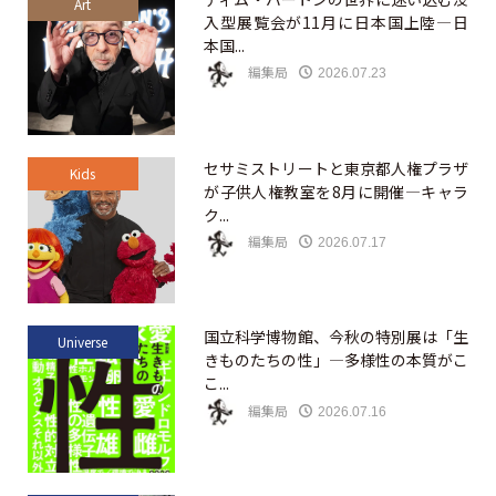
Art
入型展覧会が11月に日本国上陸—日
本国...
編集局
2026.07.23
セサミストリートと東京都人権プラザ
Kids
が子供人権教室を8月に開催—キャラ
ク...
編集局
2026.07.17
国立科学博物館、今秋の特別展は「生
Universe
きものたちの性」—多様性の本質がこ
こ...
編集局
2026.07.16