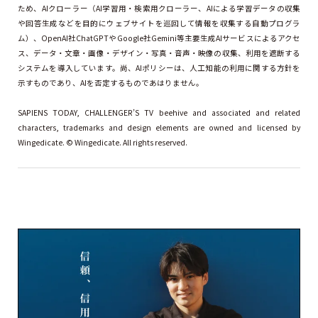
ため、AIクローラー（AI学習用・検索用クローラー、AIによる学習データの収集
や回答生成などを目的にウェブサイトを巡回して情報を収集する自動プログラ
ム）、OpenAI社ChatGPTやGoogle社Gemini等主要生成AIサービスによるアクセ
ス、データ・文章・画像・デザイン・写真・音声・映像の収集、利用を遮断する
システムを導入しています。尚、AIポリシーは、人工知能の利用に関する方針を
示すものであり、AIを否定するものであはりません。
SAPIENS TODAY, CHALLENGER’S TV beehive and associated and related
characters, trademarks and design elements are owned and licensed by
Wingedicate. © Wingedicate. All rights reserved.