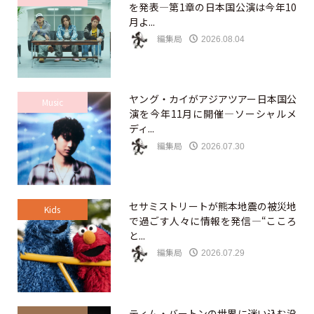
を発表—第1章の日本国公演は今年10
月よ...
編集局
2026.08.04
ヤング・カイがアジアツアー日本国公
Music
演を今年11月に開催—ソーシャルメ
ディ...
編集局
2026.07.30
セサミストリートが熊本地震の被災地
Kids
で過ごす人々に情報を発信—“こころ
と...
編集局
2026.07.29
ティム・バートンの世界に迷い込む没