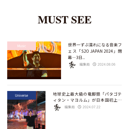
MUST SEE
世界一ずぶ濡れになる音楽フ
Music
ェス「S2O JAPAN 2024」閉
幕—3日...
編集局
2024.08.06
地球史上最大級の竜脚類「パタゴテ
Universe
ィタン・マヨルム」が日本国初上陸
—恐竜...
編集局
2024.07.22