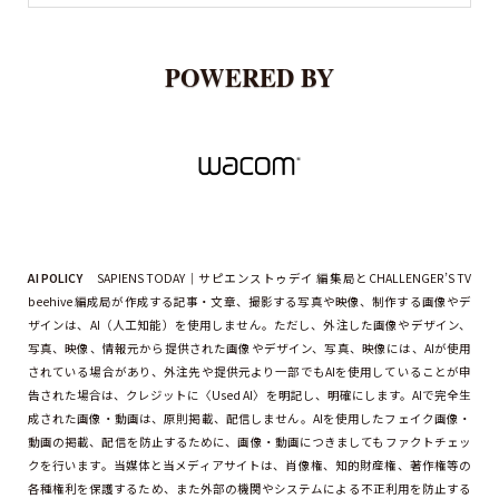
POWERED BY
AI POLICY
SAPIENS TODAY｜サピエンストゥデイ 編集局とCHALLENGER’S TV
beehive 編成局が作成する記事・文章、撮影する写真や映像、制作する画像やデ
ザインは、AI（人工知能）を使用しません。ただし、外注した画像やデザイン、
写真、映像、情報元から提供された画像やデザイン、写真、映像には、AIが使用
されている場合があり、外注先や提供元より一部でもAIを使用していることが申
告された場合は、クレジットに〈Used AI〉を明記し、明確にします。AIで完全生
成された画像・動画は、原則掲載、配信しません。AIを使用したフェイク画像・
動画の掲載、配信を防止するために、画像・動画につきましてもファクトチェッ
クを行います。当媒体と当メディアサイトは、肖像権、知的財産権、著作権等の
各種権利を保護するため、また外部の機関やシステムによる不正利用を防止する