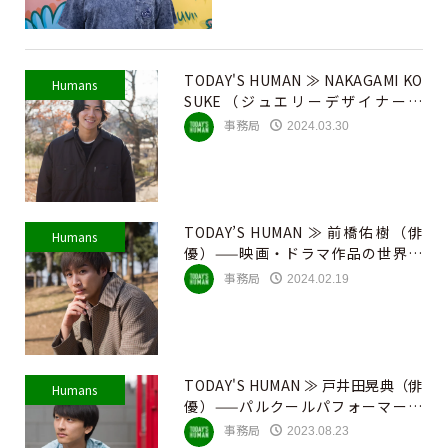
TODAY'S HUMAN ≫ NAKAGAMI KO
Humans
SUKE（ジュエリーデザイナー）
——“運命”を感じ...
事務局
2024.03.30
TODAY’S HUMAN ≫ 前橋佑樹（俳
Humans
優）——映画・ドラマ作品の世界に
役として存...
事務局
2024.02.19
TODAY'S HUMAN ≫ 戸井田晃典（俳
Humans
優）——パルクールパフォーマーか
らパルク...
事務局
2023.08.23