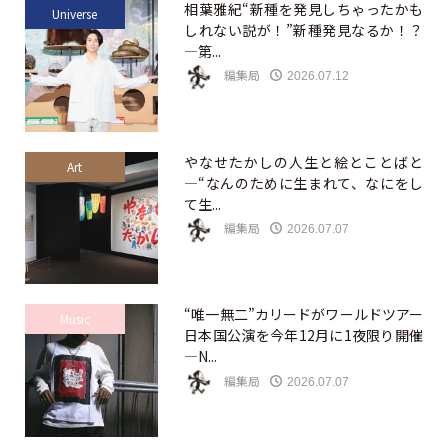
相葉雅紀“新種を発見しちゃったかも
Universe
しれない説が！”新種発見なるか！？
—第...
編集局
2026.07.12
やなせたかしの人生と絵とことばと
Art
—“なんのために生まれて、なにをし
て生...
編集局
2026.07.07
“唯一無二”カリードがワールドツアー
Music
日本国公演を今年12月に1夜限り開催
—N...
編集局
2026.07.07