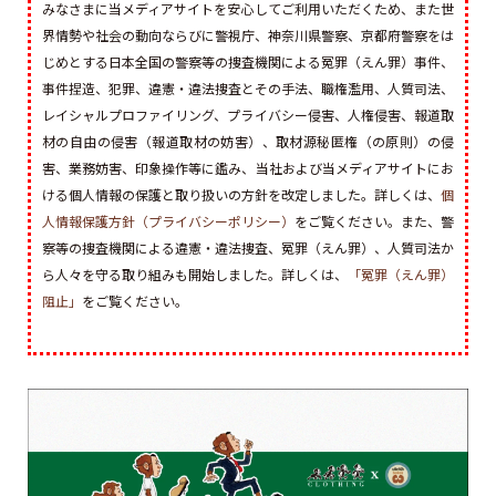
みなさまに当メディアサイトを安心してご利用いただくため、また世
界情勢や社会の動向ならびに警視庁、神奈川県警察、京都府警察をは
じめとする日本全国の警察等の捜査機関による冤罪（えん罪）事件、
事件捏造、犯罪、違憲・違法捜査とその手法、職権濫用、人質司法、
レイシャルプロファイリング、プライバシー侵害、人権侵害、報道取
材の自由の侵害（報道取材の妨害）、取材源秘匿権（の原則）の侵
害、業務妨害、印象操作等に鑑み、当社および当メディアサイトにお
ける個人情報の保護と取り扱いの方針を改定しました。詳しくは、
個
人情報保護方針（プライバシーポリシー）
をご覧ください。また、警
察等の捜査機関による違憲・違法捜査、冤罪（えん罪）、人質司法か
ら人々を守る取り組みも開始しました。詳しくは、
「冤罪（えん罪）
阻止」
をご覧ください。