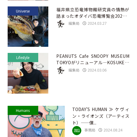
福井県立恐竜博物館研究員の情熱が
Universe
詰まったオダイバ恐竜博覧会2024—
恐竜が...
編集局
2024.03.27
PEANUTS Cafe SNOOPY MUSEUM
Lifestyle
TOKYOがリニューアル—KOSUKEが
おしゃれでおい...
編集局
2024.03.06
TODAY’S HUMAN ≫ ケヴィ
Humans
ン・ライオンズ（アーティス
ト）——僕...
事務局
2024.08.24