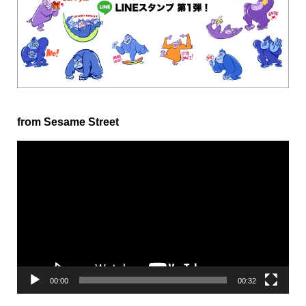
from Sesame Street
動
画
プ
レ
ー
ヤ
ー
00:00
00:32