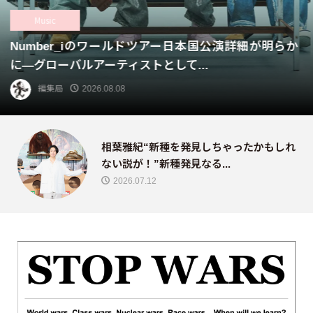
Music
Number_iが初のワールドツアー開催を発表—第1章の
日本国公演は今年10月より全国5都...
編集局
2026.08.04
相葉雅紀“新種を発見しちゃったかもしれ
ない説が！”新種発見なる...
2026.07.12