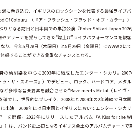
渦に巻き込む、イギリスのロックシーンを代表する最強ライブバ
lood Of Colour』（『ア・フラッシュ・フラッド・オブ・カラー』
る訪日と日本国での単独公演『Enter Shikari Japan 202
やアリーナを揺らしてきた“爆上げ”ライブパフォーマンスを観客
り、今年5月28日（木曜日）と5月29日（金曜日）にWWW Xに
、体感することができる貴重なチャンスとなる。
幼馴染を中心に2003年に結成したエンター・シカリ。2007
（『テイク・トゥ・ザ・スキーズ』）でデビュー、ロック、ハードコア、メタ
様な音楽要素を融合させた“Rave meets Metal（レイヴ
確立し、世界的にブレイク。2008年と2009年の2年連続で日本
』）に出演。2008年には日本国とイギリスにおいてエンター・シカ
催。2023年にリリースしたアルバム『A Kiss for the Wh
ルド』）は、バンド史上初となるイギリス全土のアルバムチャートで第