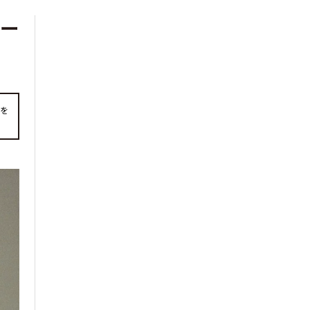
リー
事を