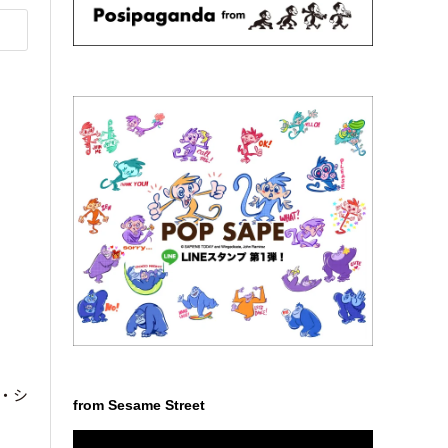
ー・シ
from Sesame Street
動