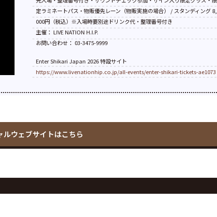
先入場・整理番号付き・サウンドチェック参加・サイン入り限定グッズ・
定ラミネートパス・物販優先レーン（物販実施の場合） / スタンディング 8
000円（税込）※入場時要別途ドリンク代・整理番号付き
主催： LIVE NATION H.I.P.
お問い合わせ： 03-3475-9999
Enter Shikari Japan 2026 特設サイト
https://www.livenationhip.co.jp/all-events/enter-shikari-tickets-ae1073
ャルウェブサイトはこちら