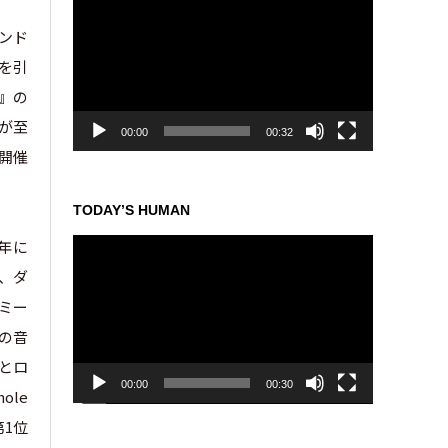
画
プ
ンド
レ
）を引
ー
6』の
ヤ
ー
が至
00:00
00:32
て開催
TODAY’S HUMAN
動
年に
画
ル、ダ
プ
・ミー
レ
ー
国の音
ヤ
リとロ
ー
00:00
00:30
ole
1位