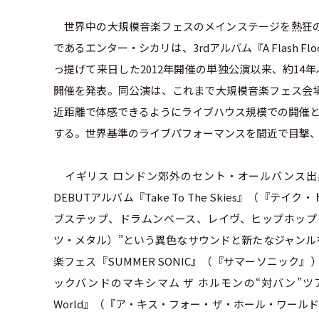
世界中の大規模音楽フェスのメインステージを熱狂の
であるエンター・シカリは、3rdアルバム『A Flash F
っ提げて来日した2012年開催の単独公演以来、約14年ぶりとな
開催を発表。同公演は、これまで大規模音楽フェス会場
近距離で体感できるようにライブハウス規模での開催とな
する。世界基準のライブパフォーマンスを間近で目撃
イギリス ロンドン郊外のセント・オールバンス出身の
DEBUTアルバム『Take To The Skies』
ブステップ、ドラムンベース、レイヴ、ヒップホップなど多
ツ・メタル）”という異色なサウンドと新たなジャンルを
楽フェス『SUMMER SONIC』（『サマーソニック
ックバンドのマキシマム ザ ホルモンの“対バン”ツアーを開
World』（『ア・キス・フォー・ザ・ホール・ワー