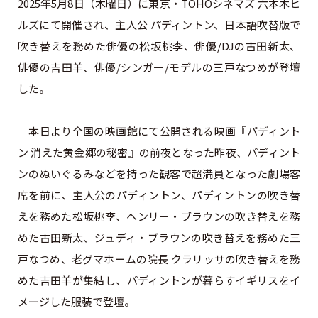
2025年5月8日（木曜日）に東京・TOHOシネマズ 六本木ヒ
ルズにて開催され、主人公 パディントン、日本語吹替版で
吹き替えを務めた俳優の松坂桃李、俳優/DJの古田新太、
俳優の吉田羊、俳優/シンガー/モデルの三戸なつめが登壇
した。
本日より全国の映画館にて公開される映画『パディント
ン 消えた黄金郷の秘密』の前夜となった昨夜、パディント
ンのぬいぐるみなどを持った観客で超満員となった劇場客
席を前に、主人公のパディントン、パディントンの吹き替
えを務めた松坂桃李、ヘンリー・ブラウンの吹き替えを務
めた古田新太、ジュディ・ブラウンの吹き替えを務めた三
戸なつめ、老グマホームの院長 クラリッサの吹き替えを務
めた吉田羊が集結し、パディントンが暮らすイギリスをイ
メージした服装で登壇。