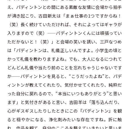
え、パディントンとの間にある素敵な友情に会場から拍手
が沸き起こり、古田新太は「まぁ仕事の1つですからね！
（笑）長く続けていただければ、それによってはギャラが
入りますので（笑）——パディントンくんには頑張ってい
ただかないと！（笑）」と会場の笑いを誘い、三戸なつめ
は「パディントンは、礼儀正しいんですよ。小学生の頃と
かって礼儀を教わりますよね。でも、大人になるにつれて
どんどん礼儀や当たり前のことを忘れちゃうじゃないです
か——パディントンを見ると、“こうだったよね”と、パデ
ィントンが教えてくれたり、気付かせてくれたり、純粋だ
った自分に戻れるので、“本当にいつもありがとう”と思い
ます」と気付きがあると言い、吉田羊は「落ち込んだり、
心がギスギスしたりしたときにこの『パディントン』を観
ると穏やかになる、浄化剤みたいな存在ですね。折に触
れ、作品を観て、自分のこころを整えていきたいと思いま