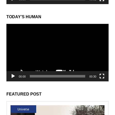
TODAY’S HUMAN
動
画
プ
レ
ー
ヤ
ー
00:00
00:30
FEATURED POST
Universe