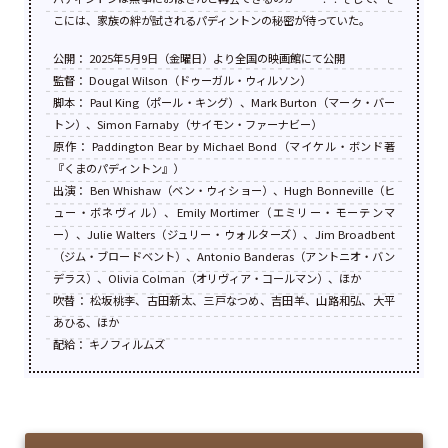
こには、家族の絆が試されるパディントンの秘密が待っていた。
公開： 2025年5月9日（金曜日）より全国の映画館にて公開
監督： Dougal Wilson（ドゥーガル・ウィルソン）
脚本： Paul King（ポール・キング）、Mark Burton（マーク・バー
トン）、Simon Farnaby（サイモン・ファーナビー）
原作： Paddington Bear by Michael Bond（マイケル・ボンド著
『くまのパディントン』）
出演： Ben Whishaw（ベン・ウィショー）、Hugh Bonneville（ヒ
ュー・ボネヴィル）、Emily Mortimer（エミリー・モーテンマ
ー）、Julie Walters（ジュリー・ウォルターズ）、Jim Broadbent
（ジム・ブロードベント）、Antonio Banderas（アントニオ・バン
デラス）、Olivia Colman（オリヴィア・コールマン）、ほか
吹替： 松坂桃李、古田新太、三戸なつめ、吉田羊、山路和弘、大平
あひる、ほか
配給： キノフィルムズ