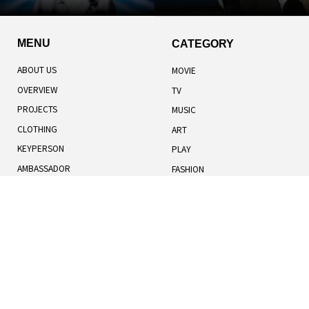
MENU
CATEGORY
ABOUT US
MOVIE
OVERVIEW
TV
PROJECTS
MUSIC
CLOTHING
ART
KEYPERSON
PLAY
AMBASSADOR
FASHION
TOTAL RANKING
LIFESTYLE
記事一覧
人気記事
お知らせ
TERMS OF USE
BOOK
COOKIES POLICY
HUMANS
PRIVACY POLICY
UNIVERSE