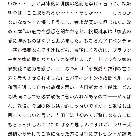
いか・・・」と具体的に俳優の名前を挙げて言うと、松坂
桃李は「ここ取られるか〜・・・そうか〜・・・しょうが
ないなぁ〜」と悔しそうにし、会場が笑いに包まれた。改
めて本作の魅力や感想を聞かれると、松坂桃李は「家族の
愛に勝るものはないと思いました。もちろんアドベンチャ
ー感が満載なんですけれども、最後にくるのは、ブラウン
一家の家族愛だなというのを感じました」とブラウン家の
家族愛に魅力を感じ、三戸なつめは「家族愛と故郷の在り
方を考えさせられました」とパディントンの故郷ペルー共
和国を通して自身の故郷を思い、古田新太は「僕は、どん
な映画にしても必ず敵役に思い入れがあるので——がんば
れ、敵役。今回の敵も魅力的じゃないですか」と敵役も注
目してほしいと言い、吉田羊は「初めてご覧になる方には
もちろん楽しんでいただけると思うんですけど、シリーズ
最初から続けてご覧になった方には特にプレゼントが詰ま