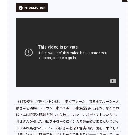
INFORMATION
《STORY》
パディントンは、「老グマホーム」で暮らすルーシーお
ばさんを訪ねにブラウン一家とペルーへ家族旅行に出るが、なんとお
ばさんは眼鏡と腕輪を残して失踪していた…。パディントンたちは、
おばさんが残した地図を手掛かりにインカの黄金郷があるというジャ
ングルの奥地へとルーシーおばさんを探す冒険の旅に出る！果たして
パディントンは無事におばさんと再会できるのか——！？そして、そ