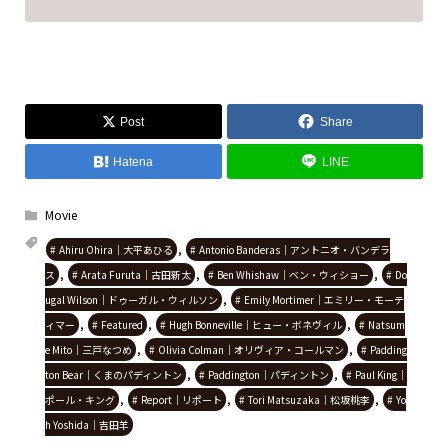
Post
Share
Hatena
LINE
Movie
,
Ahiru Ohira｜大平あひる
Antonio Banderas｜アントニオ・バンデラ
,
,
,
ス
Arata Furuta｜古田新太
Ben Whishaw｜ベン・ウィショー
Do
,
ugal Wilson｜ドゥーガル・ウィルソン
Emily Mortimer｜エミリー・モーテ
,
,
,
ィマー
Featured
Hugh Bonneville｜ヒュー・ボネヴィル
Natsum
,
,
e Mito｜三戸なつめ
Olivia Colman｜オリヴィア・コールマン
Padding
,
,
ton Bear｜くまのパディントン
Paddington｜パディントン
Paul King｜
,
,
,
ポール・キング
Report｜リポート
Tori Matsuzaka｜松坂桃李
Yo
h Yoshida｜吉田羊