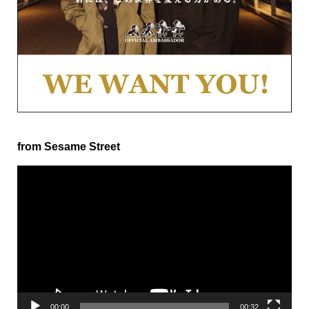
from Sesame Street
動
画
プ
レ
ー
ヤ
ー
00:00
00:32