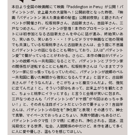
本日より全国の映画館にて映画『Paddington in Peru』が公開！パ
ディントンが、史上最大の大冒険へ！公開前夜となった昨夜、『映
画『パディントン 消えた黄金郷の秘密』公開前夜祭』と題されたイ
ベントが開催され、松坂桃李さん、古田新太さん、吉田羊さん、三
戸なつめさん、パディントンが登壇！本作のプロモーションイベン
トには初参加となる古田新太さんを中心に話が進み、終始笑いあ
り、笑いあり、笑いあり・・・！テレビドラマや映画など他の現場
でも共演している松坂桃李さんと古田新太さんは、会う度に不思議
とパディントンの話になることも明かしており、2人は“パディント
ン愛”で繋がっていることがわかる。さらに、本作の舞台がパディン
トンの故郷ペルー共和国になることで、パディントンとブラウン家
の関係性が逆転することにも触れ、松坂桃李さんは「いままでブラ
ウン一家に引っ張ってもらっていたのに、パディントンが故郷のペル
ー共和国に着いた瞬間から強気になるんですよ」と話すと、古田新
太さんが「そうなんだよ、そこがちょっと腹立つんだよ。何、強気
に出てんだよ！と。そういう部分もあって、出来上がりを観たとき
に、ちょっと桃李にイラッとする」と言うと会場が笑いに包まれ、
三戸なつめさんも「パディントンの“ドヤ顔”が今回はめっちゃ多
い！」と、その点も注目ポイントだというので要チェック！吉田羊
さんは、パディントンの存在を“浄化剤”と表現！その通りで、紳士
で真摯、マイペースでおっちょこちょい、失敗や間違いもあるけど、
パディントンのクマ性（クマ柄）に癒され、浄化される。混迷、混
沌殺伐とする世界、社会、人間関係の中だけど、本作を通して多く
に人に愛や優しさ、温もりを感じてほしい。