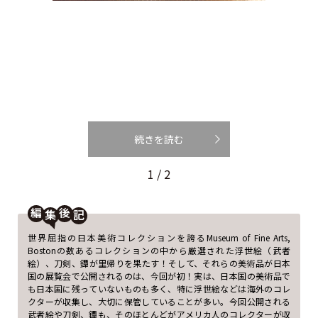
続きを読む
1 / 2
編
後
世界屈指の日本美術コレクションを誇るMuseum of Fine Arts,
Bostonの数あるコレクションの中から厳選された浮世絵（武者
絵）、刀剣、鐔が里帰りを果たす！そして、それらの美術品が日本
国の展覧会で公開されるのは、今回が初！実は、日本国の美術品で
も日本国に残っていないものも多く、特に浮世絵などは海外のコレ
クターが収集し、大切に保管していることが多い。今回公開される
武者絵や刀剣、鐔も、そのほとんどがアメリカ人のコレクターが収