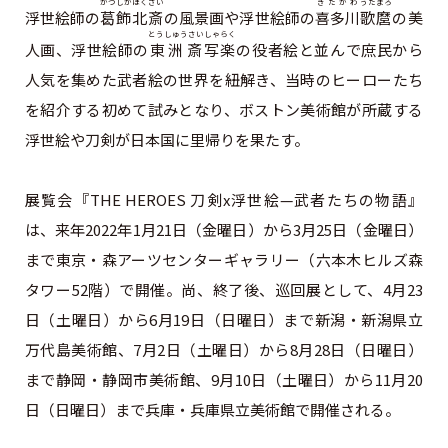
かつしかほくさい
きたがわ
うたまろ
浮世絵師の
葛飾北斎
の風景画や浮世絵師の
喜多川
歌麿
の美
とうしゅうさい
しゃらく
人画、浮世絵師の
東洲斎
写楽
の役者絵と並んで庶民から
人気を集めた武者絵の世界を紐解き、当時のヒーローたち
を紹介する初めて試みとなり、ボストン美術館が所蔵する
浮世絵や刀剣が日本国に里帰りを果たす。
展覧会『THE HEROES 刀剣x浮世絵—武者たちの物語』
は、来年2022年1月21日（金曜日）から3月25日（金曜日）
まで東京・森アーツセンターギャラリー（六本木ヒルズ森
タワー52階）で開催。尚、終了後、巡回展として、4月23
日（土曜日）から6月19日（日曜日）まで新潟・新潟県立
万代島美術館、7月2日（土曜日）から8月28日（日曜日）
まで静岡・静岡市美術館、9月10日（土曜日）から11月20
日（日曜日）まで兵庫・兵庫県立美術館で開催される。