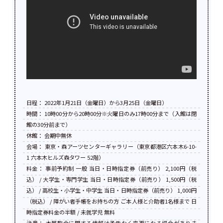
日程： 2022年1月21日（金曜日）から3月25日（金曜日）
時間： 10時00分から20時00分※火曜日のみ17時00分まで（入館は閉
館の30分前まで）
休館： 会期中無休
会場： 東京・森アーツセンターギャラリー（東京都港区六本木6-10-
1 六本木ヒルズ森タワー 52階）
料金： 事前予約制 一般 当日・日時指定券（前売り） 2,100円（税
込） / 大学生・専門学生 当日・日時指定券（前売り） 1,500円（税
込） / 高校生・小学生・中学生 当日・日時指定券（前売り） 1,000円
（税込） / 障がい者手帳をお持ちの方 ご本人様と介助者1名様まで 日
時指定券料金の半額 / 未就学児 無料
注意： 本展覧会に関する情報は予告なく変更になる場合がありま