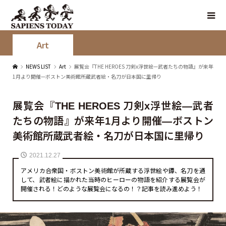
Art
NEWS LIST
Art
展覧会『THE HEROES 刀剣x浮世絵—武者たちの物語』が来年
1月より開催—ボストン美術館所蔵武者絵・名刀が日本国に里帰り
展覧会『THE HEROES 刀剣x浮世絵—武者
たちの物語』が来年1月より開催—ボストン
美術館所蔵武者絵・名刀が日本国に里帰り
2021.12.27
アメリカ合衆国・ボストン美術館が所蔵する浮世絵や鐔、名刀を通
して、武者絵に描かれた当時のヒーローの物語を紹介する展覧会が
開催される！どのような展覧会になるの！？記事を読み進めよう！