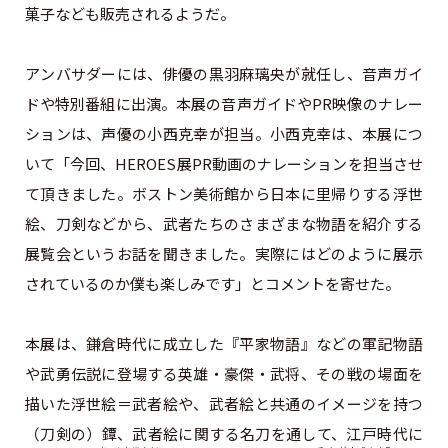
菓子なども販売されるようだ。
アンバサダーには、俳優の黒羽麻璃央が就任し、音声ガイ
ドや特別番組に出演。本展の音声ガイドやPR映像のナレー
ションは、声優の小西克幸が担当。小西克幸は、本展につ
いて「今回、HEROES展PR動画のナレーションを担当させ
て頂きました。ボストン美術館から日本に里帰りする浮世
絵、刀剣などから、武者たちのさまざまな物語を紹介する
展覧会というお話を聞きました。実際にはどのように展示
されているのか僕も楽しみです」とコメントを寄せた。
本展は、鎌倉時代に成立した『平家物語』などの軍記物語
や武勇伝説に登場する英雄・豪傑・武将、その戦の場面を
描いた浮世絵＝武者絵や、武者絵と共通のイメージを持つ
（刀剣の）鐔、武者絵に関する名刀を通して、江戸時代に