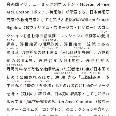
合衆国マサチューセッツ州ボストン・Museum of Fine
Arts, Boston（ボストン美術館）が所蔵する、日本美術研
究家/仏教研究家としても知られる医師のWilliam Sturgis
Bigelow（故ウィリアム・スタージス・ビゲロー）のコレ
ひしかわ
クションを含む浮世絵版画コレクションから画家の
菱川
もろのぶ
きたおまさよし
師宣
、浮世絵師の
北尾政美
、浮世絵の一流派である
かつかわは
うたがわくにさだ
うたがわとよくに
勝川派
、浮世絵師の
歌川国貞
（三代目
歌川豊国
）、浮世絵
うたがわくによし
うたがわひろしげ
師の
歌川国芳
、浮世絵師の
歌川広重
、浮世絵師の
つきおかよしとし
月岡芳年
など有名な絵師が描いた武者絵118点が日本国で
みなもとのよりみつ
つちぐもたいじ
初めて公開されるほか、
源頼光
の「
土蜘蛛退治
」や
うしわかまる
べんけい
ごじょうばし
牛若丸
と
弁慶
の「
五条橋
」などの武者絵と共通のイメージ
つば
を持つ（刀剣の）
鐔
27点、日本刀の収集家としても知られ
る医学博士/薬学研究者のWalter Ames Compton（故ウォ
ルター・エイムズ・コンプトン）のコレクションを含む刀