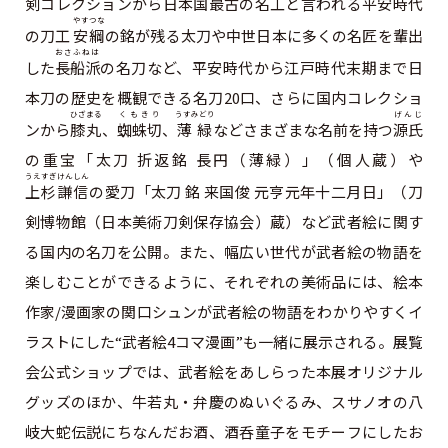
剣コレクションから日本国最古の名工と言われる平安時代
やすつな
の刀工
安綱
の銘が残る太刀や中世日本に多くの名匠を輩出
おさふねは
した
⻑船派
の名刀など、平安時代から江戸時代末期まで日
本刀の歴史を概観できる名刀20口、さらに国内コレクショ
ひざまる
くもきり
うすみどり
げんじ
ンから
膝丸
、
蜘蛛切
、
薄緑
などさまざまな名前を持つ
源氏
の重宝「太刀 折返銘 長円（薄緑）」（個人蔵）や
うえすぎけんしん
上杉謙信
の愛刀「太刀 銘 来国俊 元亨元年十二月日」（刀
剣博物館（日本美術刀剣保存協会）蔵）など武者絵に関す
る国内の名刀を公開。また、幅広い世代が武者絵の物語を
楽しむことができるように、それぞれの美術品には、絵本
作家/漫画家の関口シュンが武者絵の物語をわかりやすくイ
ラストにした“武者絵4コマ漫画”も一緒に展示される。展覧
会公式ショップでは、武者絵をあしらった本展オリジナル
グッズのほか、牛若丸・弁慶のぬいぐるみ、スサノオの八
岐大蛇伝説にちなんだお酒、酒呑童子をモチーフにしたお