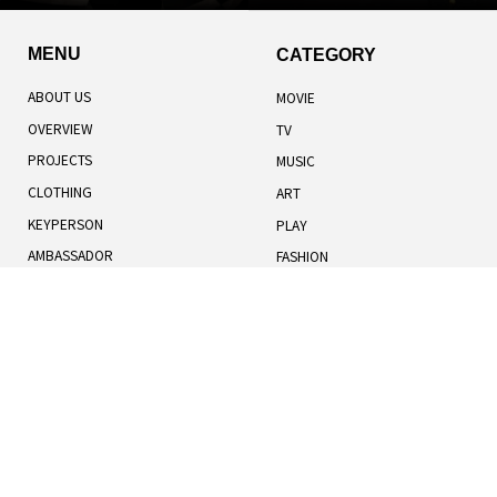
MENU
CATEGORY
ABOUT US
MOVIE
OVERVIEW
TV
PROJECTS
MUSIC
CLOTHING
ART
KEYPERSON
PLAY
AMBASSADOR
FASHION
TOTAL RANKING
LIFESTYLE
記事一覧
人気記事
お知らせ
TERMS OF USE
BOOK
COOKIES POLICY
HUMANS
PRIVACY POLICY
UNIVERSE