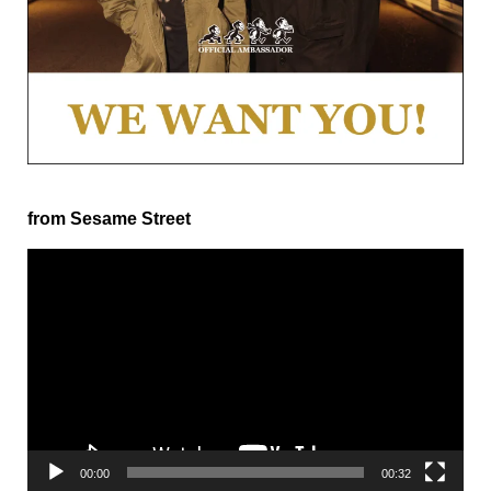
from Sesame Street
動
画
プ
レ
ー
ヤ
ー
00:00
00:32