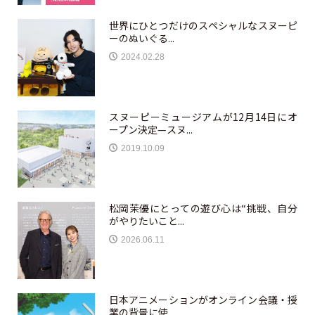
世界にひとつだけのスペシャルなスヌーピ
ーのぬいぐる...
2024.02.28
スヌーピーミュージアムが12月14日にオ
ープン決定—スヌ...
2019.10.09
松岡茉優にとっての遊び心は“挑戦、自分
がやりたいこと...
2026.06.11
日本アニメーションがオンライン会議・授
業の背景に使...