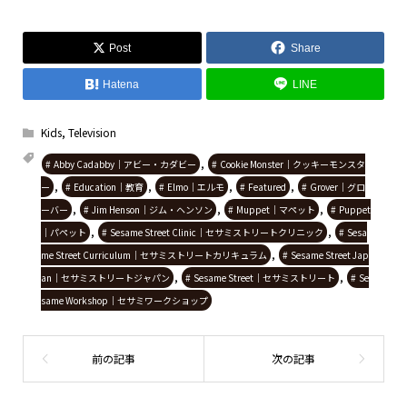
Post
Share
Hatena
LINE
Kids
,
Television
,
Abby Cadabby｜アビー・カダビー
Cookie Monster｜クッキーモンスタ
,
,
,
,
ー
Education｜教育
Elmo｜エルモ
Featured
Grover｜グロ
,
,
,
ーバー
Jim Henson｜ジム・ヘンソン
Muppet｜マペット
Puppet
,
,
｜パペット
Sesame Street Clinic｜セサミストリートクリニック
Sesa
,
me Street Curriculum｜セサミストリートカリキュラム
Sesame Street Jap
,
,
an｜セサミストリートジャパン
Sesame Street｜セサミストリート
Se
same Workshop｜セサミワークショップ