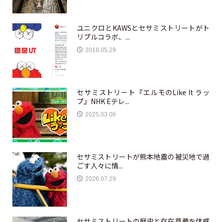
ユニクロとKAWSとセサミストリートがト
リプルコラボ、...
2018.05.29
セサミストリート『エルモのLike It ラッ
プ』NHK Eテレ...
2025.03.06
セサミストリートが熊本地震の被災地で過
ごす人々に情...
2026.07.29
セサミストリートの歴史と存在意義を体感