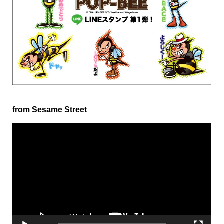
from Sesame Street
動
画
プ
レ
ー
ヤ
ー