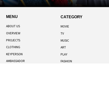
MENU
CATEGORY
ABOUT US
MOVIE
OVERVIEW
TV
PROJECTS
MUSIC
CLOTHING
ART
KEYPERSON
PLAY
AMBASSADOR
FASHION
TOTAL RANKING
LIFESTYLE
記事一覧
人気記事
お知らせ
TERMS OF USE
BOOK
COOKIES POLICY
HUMANS
PRIVACY POLICY
UNIVERSE