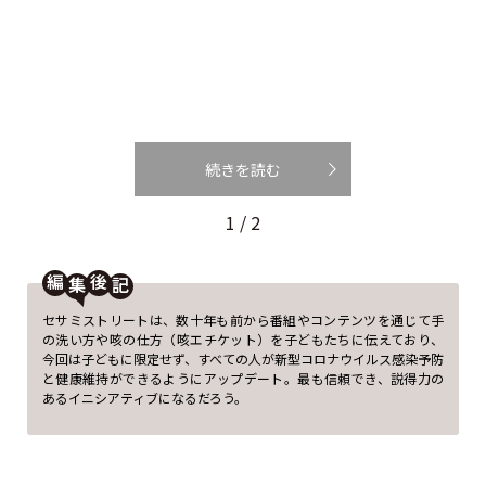
続きを読む
1 / 2
編
後
セサミストリートは、数十年も前から番組やコンテンツを通じて手
の洗い方や咳の仕方（咳エチケット）を子どもたちに伝えており、
今回は子どもに限定せず、すべての人が新型コロナウイルス感染予防
と健康維持ができるようにアップデート。最も信頼でき、説得力の
あるイニシアティブになるだろう。