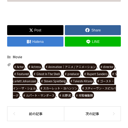
Post
Share
Hatena
LINE
Movie
,
,
,
,
Actor
Actress
Animation｜アニメ / アニメーション
director
,
,
,
,
Featured
Ghost In The Shell
producer
Rupert Sanders
S
,
,
,
carlett Johansson
Steven Spielberg
Takeshi Kitano
ゴースト・
,
,
イン・ザ・シェル
スカーレット・ヨハンソン
スティーヴン・スピルバ
,
,
,
ーグ
ルパート・サンダース
北野 武
攻殻機動隊