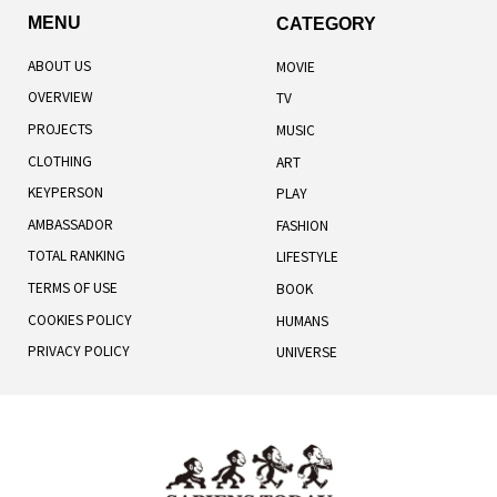
MENU
CATEGORY
ABOUT US
MOVIE
OVERVIEW
TV
PROJECTS
MUSIC
CLOTHING
ART
KEYPERSON
PLAY
AMBASSADOR
FASHION
TOTAL RANKING
LIFESTYLE
TERMS OF USE
BOOK
COOKIES POLICY
HUMANS
PRIVACY POLICY
UNIVERSE