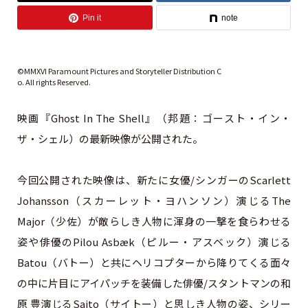
Pin it
note
©MMXVI Paramount Pictures and Storyteller Distribution C
o. All rights Reserved.
映画『Ghost In The Shell』（邦題：ゴースト・イン・
ザ・シェル）の最新映像が公開された。
今回公開された映像は、新たに女優/シンガーのScarlett
Johansson（スカーレット・ヨハンソン）演じるThe
Major（少佐）が敵らしき人物に渾身の一撃を食らわせる
姿や俳優のPilou Asbæk（ピルー・アスベック）演じる
Batou（バトー）と共にヘリコプターから降りてくる面々
の中に片目にアイパッチを装備した俳優/スタントマンの和
原 豊演じるSaito（サイトー）と思しき人物の姿、シリー