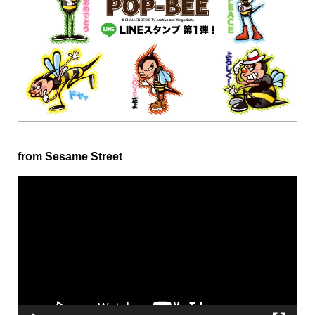
from Sesame Street
動
画
プ
レ
ー
ヤ
ー