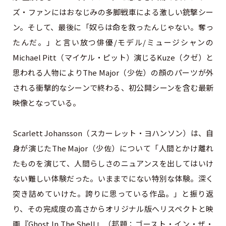
ズ・ファンにはおなじみの多脚戦車による激しい銃撃シー
ン。そして、最後に「奴らは命を救ったんじゃない。奪っ
たんだ。」と言い放つ俳優/モデル/ミュージシャンの
Michael Pitt（マイケル・ピット）演じるKuze（クゼ）と
思われる人物によりThe Major（少佐）の顔のパーツが外
される衝撃的なシーンで終わる、初公開シーンを含む最新
映像となっている。
Scarlett Johansson（スカーレット・ヨハンソン）は、自
身が演じたThe Major（少佐）について「人間とかけ離れ
たものを演じて、人間らしさのニュアンスを出してはいけ
ない難しい体験だった。いままでにない特別な体験。深く
突き詰めていけた。誇りに思っている作品。」と振り返
り、その完成度の高さからオリジナル版へリスペクトと映
画『Ghost In The Shell』（邦題：ゴースト・イン・ザ・