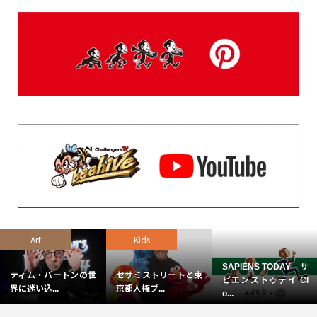
Art
Kids
SAPIENS TODAY｜サ
ティム・バートンの世
セサミストリートと東
ピエンストゥデイ Cl
界に迷い込...
京都人権プ...
o...