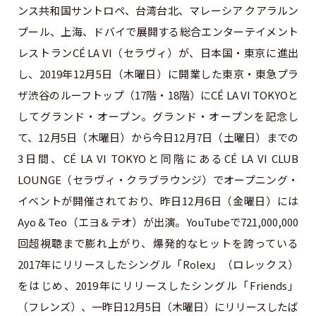
ンス共和国サントロペ、台湾台北、マレーシア クアラルン
プール、上海、ドバイで展開する総合エンターテイメント
レストランCÉ LA VI（セラヴィ）が、日本国・東京に進出
し、2019年12月5日（木曜日）に開業した東京・東急プラ
ザ渋谷のルーフトップ（17階・18階）にCÉ LA VI TOKYOと
してグランド・オープン。グランド・オープンを記念し
て、12月5日（木曜日）から今日12月7日（土曜日）までの
3日間、CÉ LA VI TOKYOと同階にあるCÉ LA VI CLUB
LOUNGE（セラヴィ・クラブラウンジ）でオープニング・
イベントが開催されており、昨日12月6日（金曜日）には
Ayo & Teo（エヨ＆テオ）が出演。YouTubeで721,000,000
回超視聴まで膨れ上がり、爆発的なヒットを誇っている
2017年にリリースしたシングル「Rolex」（ロレックス）
をはじめ、2019年にリリースしたシングル「Friends」
（フレンズ）、一昨日12月5日（木曜日）にリリースしたば