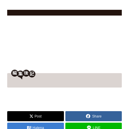
編
後
Post
Share
Hatena
LINE