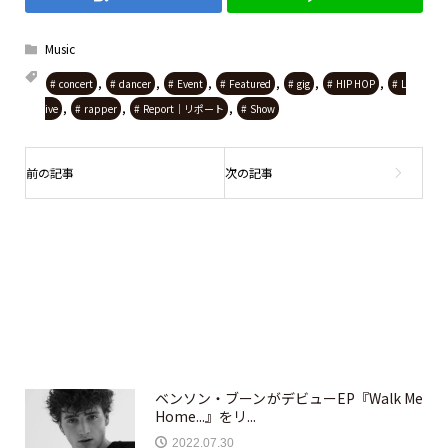
Music
,
,
,
,
,
,
concert
dancer
Event
Featured
gig
HIP HOP
L
,
,
,
ive
rapper
Report｜リポート
Show
ベンソン・ブーンがデビューEP『Walk Me
Home...』をリ...
2022.07.30