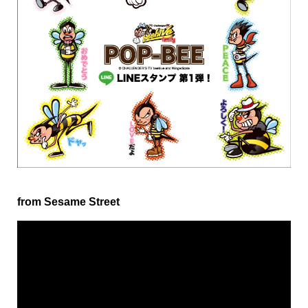
from Sesame Street
動
画
プ
レ
ー
ヤ