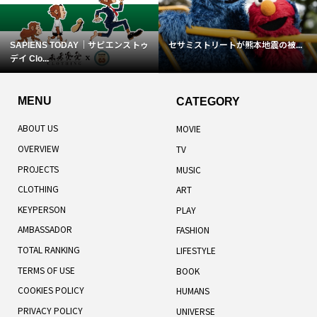
SAPIENS TODAY｜サピエンストゥ
セサミストリートが熊本地震の被...
デイ Clo...
MENU
CATEGORY
ABOUT US
MOVIE
OVERVIEW
TV
PROJECTS
MUSIC
CLOTHING
ART
KEYPERSON
PLAY
AMBASSADOR
FASHION
TOTAL RANKING
LIFESTYLE
TERMS OF USE
BOOK
COOKIES POLICY
HUMANS
PRIVACY POLICY
UNIVERSE