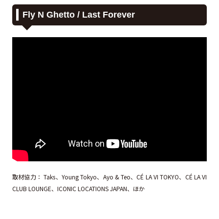
Fly N Ghetto / Last Forever
取材協力： Taks、Young Tokyo、Ayo & Teo、CÉ LA VI TOKYO、CÉ LA VI
CLUB LOUNGE、ICONIC LOCATIONS JAPAN、ほか