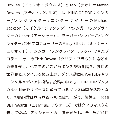
Bowles（アイレオ・ボウルズ）とTeo（テオ）＝Mateo
Bowles（マテオ・ボウルズ）は、KING OF POP：シンガ
ー/ソングライター/エンターテイナーのMichael
Jackson（マイケル・ジャクソン）やシンガー/ソングライ
ターのUsher（アッシャー）、ラッパー/シンガー/ソング
ライター/音楽プロデューサーのMissy Elliott（ミッシー・
エリオット）、シンガー/ソングライター/ラッパー/音楽プ
ロデューサーのChris Brown（クリス・ブラウン）などの
影響を受け、小学生のときからダンス技術を磨き、独自の
世界観とスタイルを築き上げ、ダンス動画をYouTubeやソ
ーシャルメディアに投稿。投稿の中でも、HIP HOPダンス
のNae Naeをリバースに踊っているダンス動画が話題とな
り、視聴回数は見る見るうちに膨れ上がり、億越え。2016
BET Awards（2016年BETアウォーズ）ではクマのマスクを
着けて登場、アッシャーとの共演を果たし、全世界が注目