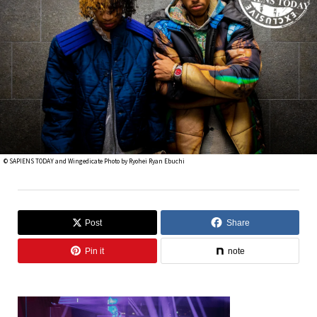
©︎ SAPIENS TODAY and Wingedicate Photo by Ryohei Ryan Ebuchi
Post
Share
Pin it
note