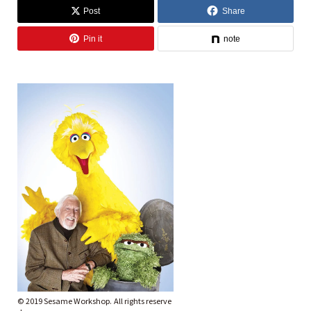
Post
Share
Pin it
note
©︎ 2019 Sesame Workshop. All rights reserve