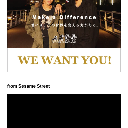
from Sesame Street
動
画
プ
レ
ー