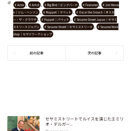
,
,
,
,
Actor
Artist
Big Bird｜ビッグバード
Featured
Jim Henso
,
,
n｜ジム・ヘンソン
Muppet｜マペット
Oscar the Grouch｜オスカ
,
,
ー・ザ・グラウチ
Puppet｜パペット
Sesame Street Japan｜セサミ
,
,
ストリートジャパン
Sesame Street｜セサミストリート
Sesame Work
shop｜セサミワークショップ
セサミストリートでルイスを演じたエミリ
オ・デルガー...