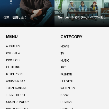
信頼、信用し合う
Number_iが初のワールドツアー開...
MENU
CATEGORY
ABOUT US
MOVIE
OVERVIEW
TV
PROJECTS
MUSIC
CLOTHING
ART
KEYPERSON
FASHION
AMBASSADOR
LIFESTYLE
TOTAL RANKING
WELLNESS
TERMS OF USE
BOOK
COOKIES POLICY
HUMANS
PRIVACY POLICY
UNIVERSE