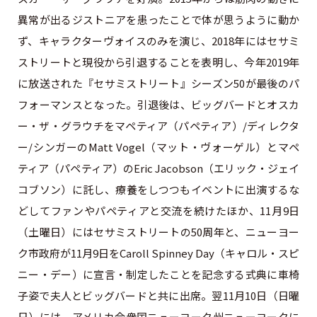
異常が出るジストニアを患ったことで体が思うように動か
ず、キャラクターヴォイスのみを演じ、2018年にはセサミ
ストリートと現役から引退することを表明し、今年2019年
に放送された『セサミストリート』シーズン50が最後のパ
フォーマンスとなった。引退後は、ビッグバードとオスカ
ー・ザ・グラウチをマペティア（パペティア）/ディレクタ
ー/シンガーのMatt Vogel（マット・ヴォーゲル）とマペ
ティア（パペティア）のEric Jacobson（エリック・ジェイ
コブソン）に託し、療養をしつつもイベントに出演するな
どしてファンやパペティアと交流を続けたほか、11月9日
（土曜日）にはセサミストリートの50周年と、ニューヨー
ク市政府が11月9日をCaroll Spinney Day（キャロル・スピ
ニー・デー）に宣言・制定したことを記念する式典に車椅
子姿で夫人とビッグバードと共に出席。翌11月10日（日曜
日）には、アメリカ合衆国ニューヨーク州ニューヨークに