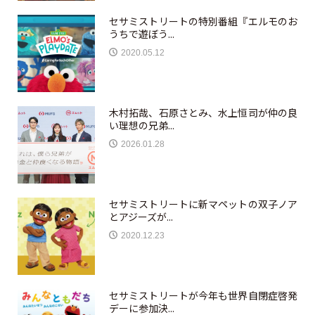
セサミストリートの特別番組『エルモのお
うちで遊ぼう...
2020.05.12
木村拓哉、石原さとみ、水上恒司が仲の良
い理想の兄弟...
2026.01.28
セサミストリートに新マペットの双子ノア
とアジーズが...
2020.12.23
セサミストリートが今年も世界自閉症啓発
デーに参加決...