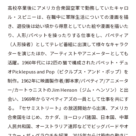
高校卒業後にアメリカ合衆国空軍で勤務していたキャロ
ル・スピニーは、在職中に軍隊生活についての漫画を描
き、退役後は幼い頃から得意としていた絵や漫画を描いた
り、人形/パペットを操ったりする仕事をし、パペティア
（人形操者）としてテレビ番組に出演して様々なキャラク
ターを演じたほか、アーティストやアニメーターとしても
活躍。1960年代には2匹の猫で構成されたパペット・デュ
オPicklepuss and Pop（ピクルプス・アンド・ポップ）を
制作。1962年に映画製作者/脚本家/パペティア/アニメータ
ー/カートゥニストのJim Henson（ジム・ヘンソン）と出
会い、1969年からマペティアズの一員として仕事を共にす
る。『セサミストリート』の放送開始から出演、アメリカ
合衆国をはじめ、カナダ、ヨーロッパ諸国、日本国、中華
人民共和国、オーストラリア連邦などでビッグバードやオ
スカー・ザ・グラウチを好演。2015年からは筋肉の動きに