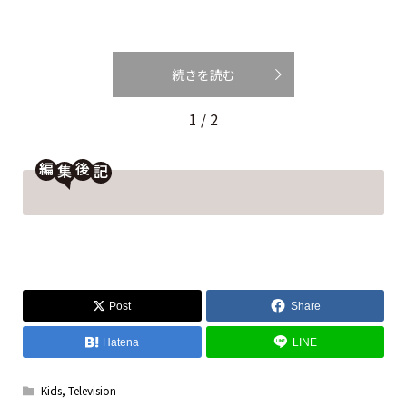
続きを読む
1 / 2
編
後
Post
Share
Hatena
LINE
Kids
,
Television