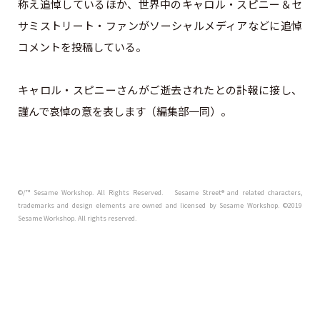
称え追悼しているほか、世界中のキャロル・スピニー＆セ
サミストリート・ファンがソーシャルメディアなどに追悼
コメントを投稿している。
キャロル・スピニーさんがご逝去されたとの訃報に接し、
謹んで哀悼の意を表します（編集部一同）。
©/™ Sesame Workshop. All Rights Reserved. Sesame Street® and related characters,
trademarks and design elements are owned and licensed by Sesame Workshop. ©2019
Sesame Workshop. All rights reserved.