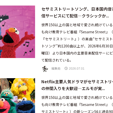
セサミストリートソング、日本国内音
信サービスにて配信—クラシックか...
世界150以上の国と地域で愛され続けてい
も向け教育テレビ番組『Sesame Street』
『セサミストリート』）の楽曲“セサミスト
トソング”約1200曲以上が、2026年6月30
曜日）より日本国内の主要音楽配信サーにビ
て配信されている。
編集局
2026.07.01
Netflix主要人気ドラマがセサミスト
の仲間入りを大歓迎—エルモが実...
世界150以上の国と地域で愛され続けてい
も向け教育テレビ番組『Sesame Street』
サミストリート』）の新シーズン56と過去9