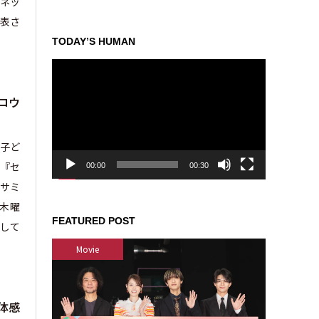
（ネッ
表さ
TODAY’S HUMAN
動
画
プ
ロウ
レ
ー
ヤ
る子ど
ー
（『セ
00:00
00:30
セサミ
（木曜
FEATURED POST
して
Movie
体感