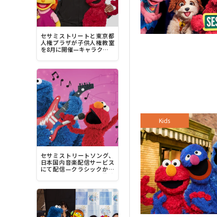
セサミストリートと東京都
人権プラザが子供人権教室
を8月に開催—キャラクター
デザイナーのルイス・ヘン
リー・ミッチェル来日へ
Kids
セサミストリートソング、
日本国内音楽配信サービス
にて配信—クラシックから
豪華アーティストとの共演
曲、最新曲まで1200曲超