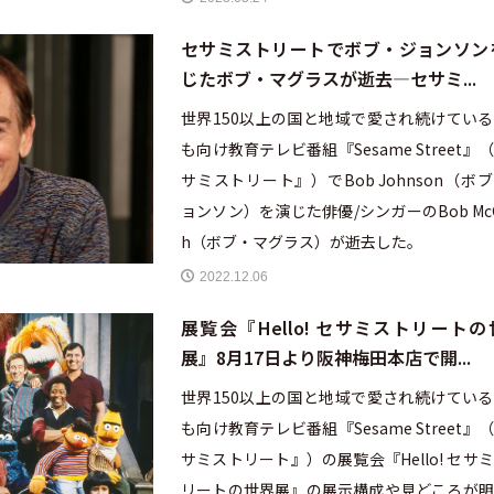
セサミストリートでボブ・ジョンソン
じたボブ・マグラスが逝去—セサミ...
世界150以上の国と地域で愛され続けてい
も向け教育テレビ番組『Sesame Street』
サミストリート』）でBob Johnson（ボ
ョンソン）を演じた俳優/シンガーのBob McG
h（ボブ・マグラス）が逝去した。
2022.12.06
展覧会『Hello! セサミストリートの
展』8月17日より阪神梅田本店で開...
世界150以上の国と地域で愛され続けてい
も向け教育テレビ番組『Sesame Street』
サミストリート』）の展覧会『Hello! セサ
リートの世界展』の展示構成や見どころが明