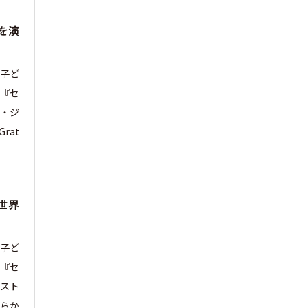
を演
る子ど
（『セ
ブ・ジ
rat
世界
る子ど
（『セ
ミスト
らか