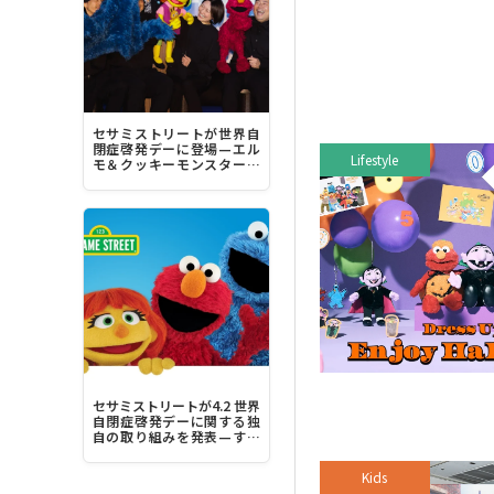
セサミストリートが世界自
閉症啓発デーに登場—エル
Lifestyle
モ＆クッキーモンスター＆
ジュリア“みんなちがって、
みんな素晴らしい！”
セサミストリートが4.2 世界
自閉症啓発デーに関する独
自の取り組みを発表—すべ
ての人にとってより包容力
のある社会を築く力に
Kids