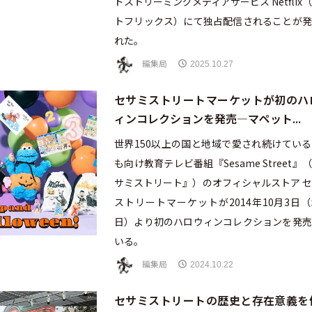
ドストリーミングメディアサービス Netflix
トフリックス）にて独占配信されることが発
れた。
編集局
2025.10.27
セサミストリートマーケットが初のハ
ィンコレクションを発売—マペット...
世界150以上の国と地域で愛され続けてい
も向け教育テレビ番組『Sesame Street』
サミストリート』）のオフィシャルストア 
ストリートマーケットが2014年10月3日
日）より初のハロウィンコレクションを発売
いる。
編集局
2024.10.22
セサミストリートの歴史と存在意義を