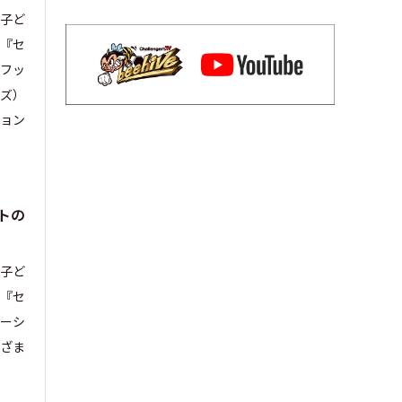
る子ど
（『セ
フッ
ンズ）
ョン
トの
る子ど
（『セ
ーシ
まざま