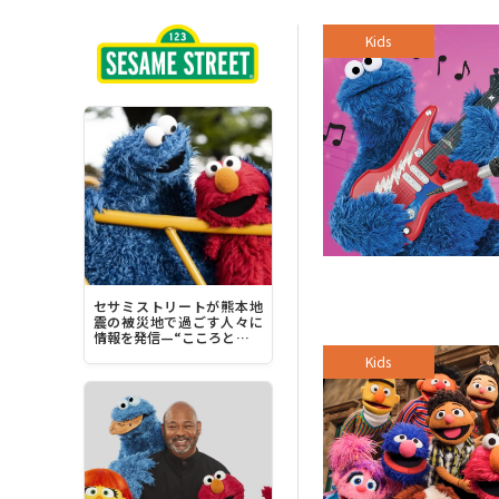
Kids
セサミストリートが熊本地
震の被災地で過ごす人々に
情報を発信—“こころとから
だを落ち着かせることに集
Kids
中してみてください”