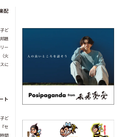
楽配
る子ど
（邦題
リー
日（火
スに
リート
る子ど
（『セ
0時間