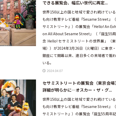
できる展覧会、幅広い世代に再定...
世界150以上の国と地域で愛され続けてい
も向け教育テレビ番組『Sesame Street』
サミストリート』）の展覧会「Hello! An Exhib
on All About Sesame Street」（「誕生5
念 Hello! セサミストリートの世界展」（
場））が2024年3月26日（火曜日）に東京
銀座にて開幕以来、連日多くの来場者で賑わ
いる。
2024.04.07
セサミストリートの展覧会（東京会場
詳細が明らかに—オスカー・ザ・グ...
世界150以上の国と地域で愛され続けてい
も向け教育テレビ番組『Sesame Street』
サミストリート』）の展覧会「誕生55周年記