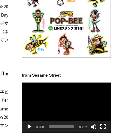
た20
Day
デマ
x（ネ
てい
lix
from Sesame Street
動
る子ど
画
プ
（『セ
レ
ame
ー
る20
ヤ
ー
デマン
00:00
00:32