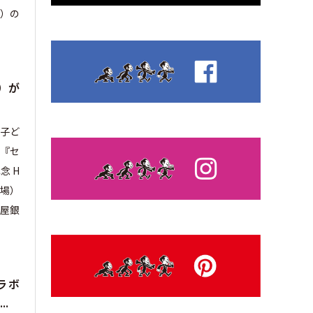
場）の
）が
る子ど
（『セ
念 H
会場）
松屋銀
ラボ
..