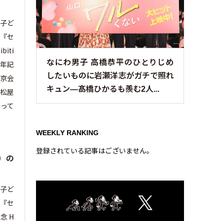
る子ど
（『セ
iti
なにわ男子 高橋恭平のひとりじめ
5周年記
したいものに岩瀬洋志がガチで照れ
東京会
キュン—髙橋ひかるも羨む2人...
・松屋
って
WEEKLY RANKING
登録されている記事はございません。
）の
る子ど
（『セ
念 H