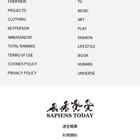
OVERVIEW
TV
PROJECTS
MUSIC
CLOTHING
ART
KEYPERSON
PLAY
AMBASSADOR
FASHION
TOTAL RANKING
LIFESTYLE
TERMS OF USE
BOOK
COOKIES POLICY
HUMANS
PRIVACY POLICY
UNIVERSE
運営概要
利用規約