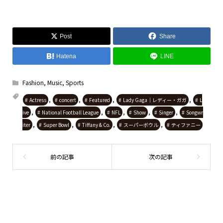
Post
Share
Hatena
LINE
Fashion
,
Music
,
Sports
,
,
,
,
Actress
concert
Featured
Lady Gaga｜レディー・ガガ
L
,
,
,
,
,
ive
National Football League
NFL
Show
Singer
Songwr
,
,
,
,
iter
Super Bowl
Tiffany & Co.
スーパーボウル
ティファニー