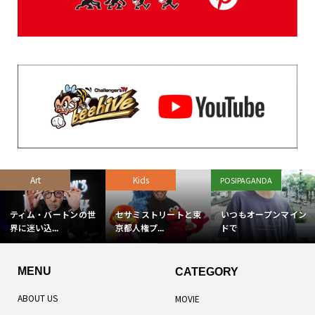
Art
Kids
POSIPAGANDA
ティム・バートンの世
セサミストリートと東
いつもオープンマイン
界に迷い込...
京都人権プ...
ドで
MENU
CATEGORY
ABOUT US
MOVIE