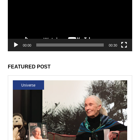
レ
ー
ヤ
ー
00:00
00:30
FEATURED POST
Universe