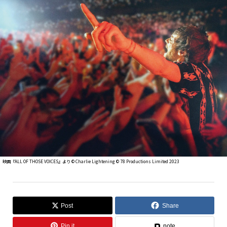
映画『ALL OF THOSE VOICES』より ©︎ Charlie Lightening ©︎ 78 Productions Limited 2023
Post
Share
Pin it
note