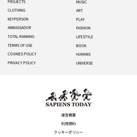
PROJECTS
MUSIC
CLOTHING
ART
KEYPERSON
PLAY
AMBASSADOR
FASHION
TOTAL RANKING
LIFESTYLE
TERMS OF USE
BOOK
COOKIES POLICY
HUMANS
PRIVACY POLICY
UNIVERSE
運営概要
利用規約
クッキーポリシー