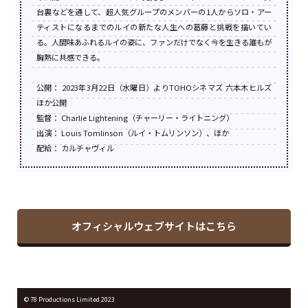
台裏などを通して、超人気グループのメンバーの1人からソロ・アー
ティストになるまでのルイの新たな人生への葛藤と挑戦を描いてい
る。人間味あふれるルイの姿に、ファンだけでなく今を生きる誰もが
胸熱に共感できる。
公開： 2023年3月22日（水曜日）よりTOHOシネマズ 六本木ヒルズ
ほか公開
監督： Charlie Lightening（チャーリー・ライトニング）
出演： Louis Tomlinson（ルイ・トムリンソン）、ほか
配給： カルチャヴィル
オフィシャルウェブサイトはこちら
©︎ 78 Productions Limited 2023