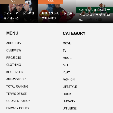
Art
Kids
SAPIENS TODAY｜サ
ティム・バートンの世
セサミストリートと東
ピエンストゥデイ Cl
界に迷い込...
京都人権プ...
o...
MENU
CATEGORY
ABOUT US
MOVIE
OVERVIEW
TV
PROJECTS
MUSIC
CLOTHING
ART
KEYPERSON
PLAY
AMBASSADOR
FASHION
TOTAL RANKING
LIFESTYLE
TERMS OF USE
BOOK
COOKIES POLICY
HUMANS
PRIVACY POLICY
UNIVERSE