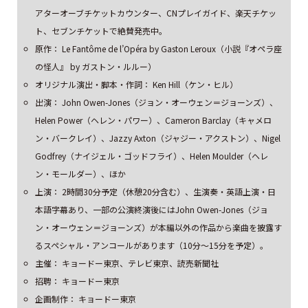
アターオーブチケットカウンター、CNプレイガイド、楽天チケッ
ト、セブンチケットで絶賛発売中。
原作： Le Fantôme de l’Opéra by Gaston Leroux（小説『オペラ座
の怪人』 by ガストン・ルルー）
オリジナル演出・脚本・作詞： Ken Hill（ケン・ヒル）
出演： John Owen-Jones（ジョン・オーウェン＝ジョーンズ）、
Helen Power（ヘレン・パワー）、Cameron Barclay（キャメロ
ン・バークレイ）、Jazzy Axton（ジャジー・アクストン）、Nigel
Godfrey（ナイジェル・ゴッドフライ）、Helen Moulder（ヘレ
ン・モールダー）、ほか
上演： 2時間30分予定（休憩20分含む）、生演奏・英語上演・日
本語字幕あり、一部の公演終演後にはJohn Owen-Jones（ジョ
ン・オーウェン＝ジョーンズ）が本編以外の作品から楽曲を披露す
るスペシャル・アンコールがあります（10分～15分を予定）。
主催： キョードー東京、テレビ東京、読売新聞社
招聘： キョードー東京
企画制作： キョードー東京