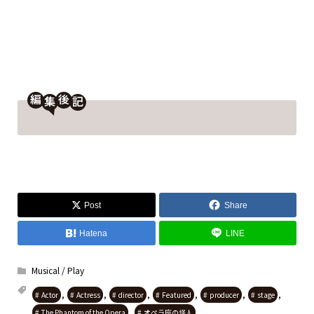
編
後
Post
Share
Hatena
LINE
Musical / Play
,
,
,
,
,
,
Actor
Actress
director
Featured
producer
stage
,
The Phantom of the Opera
オペラ座の怪人