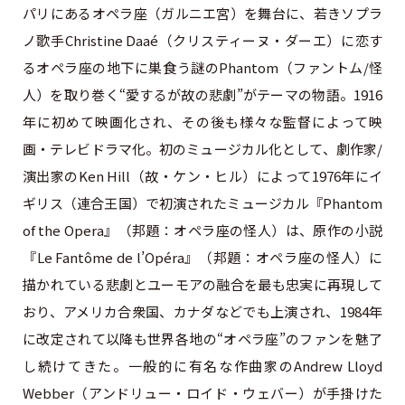
パリにあるオペラ座（ガルニエ宮）を舞台に、若きソプラ
ノ歌手Christine Daaé（クリスティーヌ・ダーエ）に恋す
るオペラ座の地下に巣食う謎のPhantom（ファントム/怪
人）を取り巻く“愛するが故の悲劇”がテーマの物語。1916
年に初めて映画化され、その後も様々な監督によって映
画・テレビドラマ化。初のミュージカル化として、劇作家/
演出家のKen Hill（故・ケン・ヒル）によって1976年にイ
ギリス（連合王国）で初演されたミュージカル『Phantom
of the Opera』（邦題：オペラ座の怪人）は、原作の小説
『Le Fantôme de l’Opéra』（邦題：オペラ座の怪人）に
描かれている悲劇とユーモアの融合を最も忠実に再現して
おり、アメリカ合衆国、カナダなどでも上演され、1984年
に改定されて以降も世界各地の“オペラ座”のファンを魅了
し続けてきた。一般的に有名な作曲家のAndrew Lloyd
Webber（アンドリュー・ロイド・ウェバー）が手掛けた