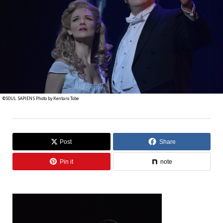
©SOUL SAPIENS Photo by Kentaro Tobe
Post
Share
Pin it
note