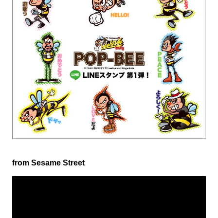
from Sesame Street
動
画
プ
レ