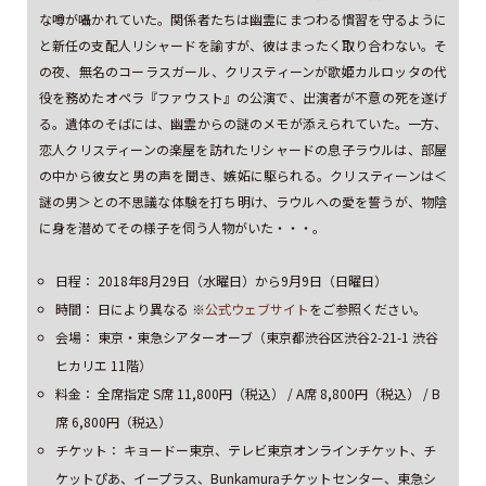
な噂が囁かれていた。関係者たちは幽霊にまつわる慣習を守るように
と新任の支配人リシャードを諭すが、彼はまったく取り合わない。そ
の夜、無名のコーラスガール、クリスティーンが歌姫カルロッタの代
役を務めたオペラ『ファウスト』の公演で、出演者が不意の死を遂げ
る。遺体のそばには、幽霊からの謎のメモが添えられていた。一方、
恋人クリスティーンの楽屋を訪れたリシャードの息子ラウルは、部屋
の中から彼女と男の声を聞き、嫉妬に駆られる。クリスティーンは＜
謎の男＞との不思議な体験を打ち明け、ラウルへの愛を誓うが、物陰
に身を潜めてその様子を伺う人物がいた・・・。
日程： 2018年8月29日（水曜日）から9月9日（日曜日）
時間： 日により異なる ※
公式ウェブサイト
をご参照ください。
会場： 東京・東急シアターオーブ（東京都渋谷区渋谷2-21-1 渋谷
ヒカリエ 11階）
料金： 全席指定 S席 11,800円（税込） / A席 8,800円（税込） / B
席 6,800円（税込）
チケット： キョードー東京、テレビ東京オンラインチケット、チ
ケットぴあ、イープラス、Bunkamuraチケットセンター、東急シ