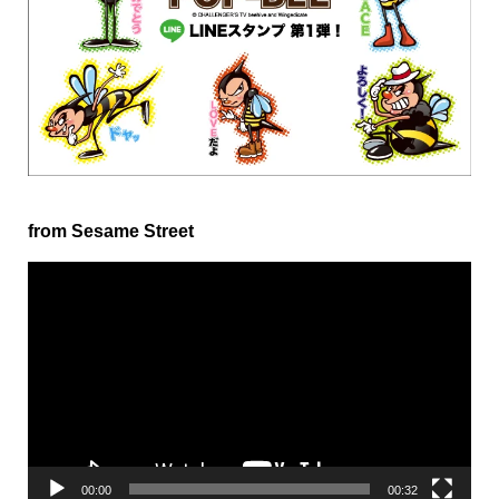
from Sesame Street
動
画
プ
レ
ー
ヤ
ー
00:00
00:32