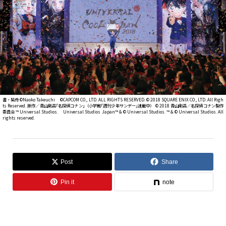
書・紫舟 ©Naoko Takeuchi ©CAPCOM CO., LTD. ALL RIGHTS RESERVED. © 2018 SQUARE ENIX CO., LTD. All Righ
ts Reserved. 原作／青山剛昌｢名探偵コナン｣（小学館｢週刊少年サンデー｣連載中） © 2018 青山剛昌／名探偵コナン製作
委員会 ™ Universal Studios. Universal Studios Japan™ & © Universal Studios. ™ & © Universal Studios. All
rights reserved.
Post
Share
Pin it
note