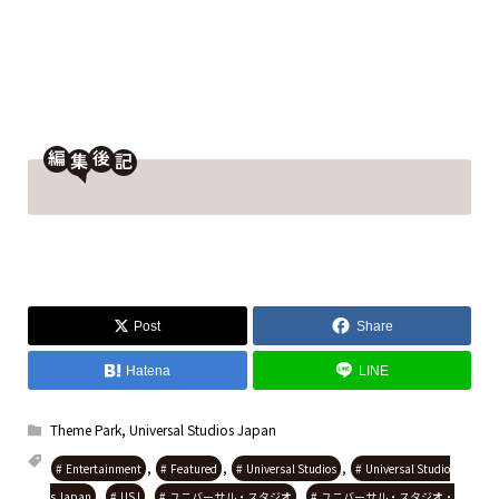
編
後
Post
Share
Hatena
LINE
Theme Park
,
Universal Studios Japan
,
,
,
Entertainment
Featured
Universal Studios
Universal Studio
,
,
,
s Japan
USJ
ユニバーサル・スタジオ
ユニバーサル・スタジオ・