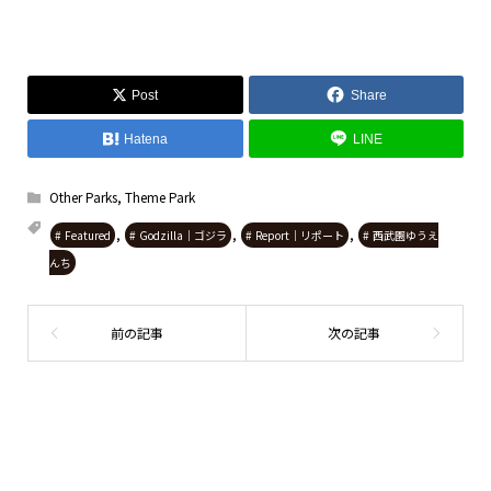
Post
Share
Hatena
LINE
Other Parks
,
Theme Park
,
,
,
Featured
Godzilla｜ゴジラ
Report｜リポート
西武園ゆうえ
んち