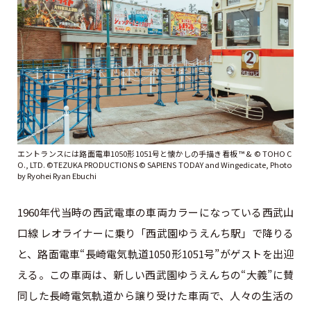
エントランスには路面電車1050形1051号と懐かしの手描き看板 ™ & © TOHO C
O., LTD. ©TEZUKA PRODUCTIONS ©︎ SAPIENS TODAY and Wingedicate, Photo
by Ryohei Ryan Ebuchi
1960年代当時の西武電車の車両カラーになっている西武山
口線 レオライナーに乗り「西武園ゆうえんち駅」で降りる
と、路面電車“長崎電気軌道1050形1051号”がゲストを出迎
える。この車両は、新しい西武園ゆうえんちの“大義”に賛
同した長崎電気軌道から譲り受けた車両で、人々の生活の