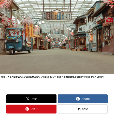
懐かしさと人情が溢れる夕日の丘商店街 ©︎ SAPIENS TODAY and Wingedicate, Photo by Ryohei Ryan Ebuchi
Post
Share
Pin it
note