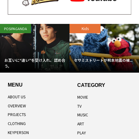
Kids
POSIPAGANDA
お互いに“違い”を受け入れ、認め合
セサミストリートが熊本地震の被...
う。
MENU
CATEGORY
ABOUT US
MOVIE
OVERVIEW
TV
PROJECTS
MUSIC
CLOTHING
ART
KEYPERSON
PLAY