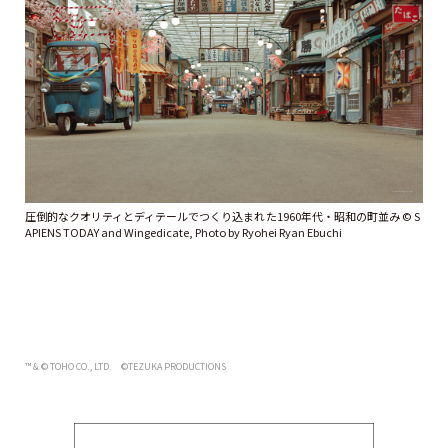
圧倒的なクオリティとディテールでつくり込まれた1960年代・昭和の町並み ©︎ S
APIENS TODAY and Wingedicate, Photo by Ryohei Ryan Ebuchi
™ & © TOHO CO., LTD. ©TEZUKA PRODUCTIONS