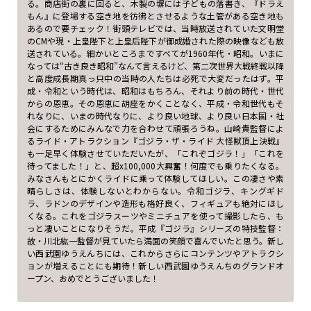
る。商店街の裏に回ると、木製の塀には子どもの落書き、『ドラえ
もん』に登場する空き地を彷彿とさせるような土管がある空き地も
あるので要チェック！街頭テレビでは、当時放送されていた文明堂
のCMや現・上皇陛下と上皇后陛下が御成婚された際の映像なども放
送されている。細かいところまですべてが1960年代・昭和。いまに
なっては“古き良き昭和”なんて言えるけど、第二次世界大戦終戦以降
と高度成長期真っ只中の当時の人たちは必死で大変だったはず。平
成・令和という時代は、昭和はもちろん、それより前の時代・世代
からの恩恵。その恩恵に胡座をかくことなく、平成・令和世代もそ
れなりに、いまの時代なりに、より良い地球、より良い日本国・社
会にするためにみんなで力を合わせて頑張ろうね。山崎貴監督によ
るライド・アトラクション『ゴジラ・ザ・ライド 大怪獣頂上決戦』
も一足早く体験させていただいたが、「これぞゴジラ！」「これを
待ってました！」と、超x100,000大興奮！何度でも乗りたくなる。
みなさんもとにかくライドに乗って体験してほしい。この凄さや素
晴らしさは、体験しないとわからない。令和ゴジラ、キングギド
ラ、ラドンのデザインや造形も格好良く、フィギュアも絶対にほし
くなる。これをゴジラスーツやミニチュアを使って撮影したら、も
っと凄いことになりそうだ。平成『ゴジラ』シリーズの特技監督：
故・川北紘一監督が見ていたら満面の笑顔で喜んでいたと思う。新し
い西武園ゆうえんちには、これからさらにコンテンツやアトラクシ
ョンが増えることにも期待！新しい西武園ゆうえんちのグランドオ
ープン、おめでとうございました！