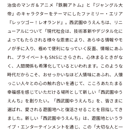
治虫のマンガ＆アニメ『鉄腕アトム』と『ジャングル大
帝』のキャラクターをテーマにしたファミリー・エリア
『レッツゴー！レオランド』。西武園ゆうえんちは、リニ
ューアルについて「現代社会は、技術革新やデジタル化に
よってもたらされる様々な恩恵により、あらゆる情報やモ
ノが手に入り、極めて便利になっていく反面、情報にあふ
れ、プライベートもSNSにさらされ、心休まるときがな
く、人間関係も希薄化しているといわれます。このような
時代だからこそ、おせっかいなほど人情味にあふれ、人懐
っこい人々との心の触れ合いを通じて、こころあたたまる
幸福感を感じていただける場所として新しい「西武園ゆう
えんち」を創りたい。「西武園ゆうえんち」を、皆さまに
選ばれ、愛される遊園地へと復活させることを目指してき
ました。新しい「西武園ゆうえんち」は、遊園地というラ
イブ・エンターテインメントを通じ、この「大切な人と一