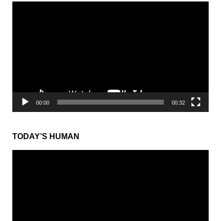
動
画
プ
レ
ー
ヤ
ー
00:00
00:32
TODAY’S HUMAN
動
画
プ
レ
ー
ヤ
ー