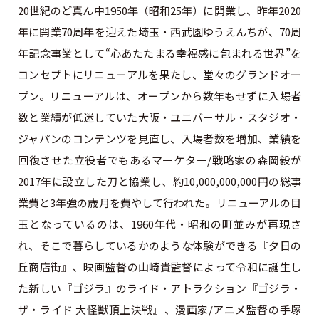
20世紀のど真ん中1950年（昭和25年）に開業し、昨年2020
年に開業70周年を迎えた埼玉・西武園ゆうえんちが、70周
年記念事業として“心あたたまる幸福感に包まれる世界”を
コンセプトにリニューアルを果たし、堂々のグランドオー
プン。リニューアルは、オープンから数年もせずに入場者
数と業績が低迷していた大阪・ユニバーサル・スタジオ・
ジャパンのコンテンツを見直し、入場者数を増加、業績を
回復させた立役者でもあるマーケター/戦略家の森岡毅が
2017年に設立した刀と協業し、約10,000,000,000円の総事
業費と3年強の歳月を費やして行われた。リニューアルの目
玉となっているのは、1960年代・昭和の町並みが再現さ
れ、そこで暮らしているかのような体験ができる『夕日の
丘商店街』、映画監督の山崎貴監督によって令和に誕生し
た新しい『ゴジラ』のライド・アトラクション『ゴジラ・
ザ・ライド 大怪獣頂上決戦』、漫画家/アニメ監督の手塚