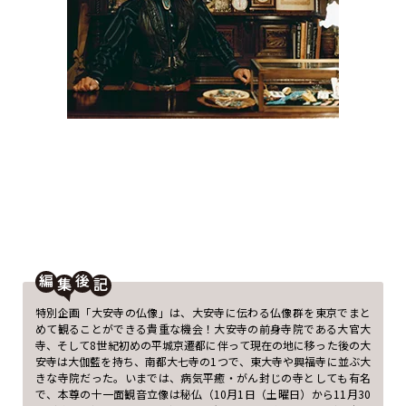
編
後
特別企画「大安寺の仏像」は、大安寺に伝わる仏像群を東京でまと
めて観ることができる貴重な機会！大安寺の前身寺院である大官大
寺、そして8世紀初めの平城京遷都に伴って現在の地に移った後の大
安寺は大伽藍を持ち、南都大七寺の1つで、東大寺や興福寺に並ぶ大
きな寺院だった。いまでは、病気平癒・がん封じの寺としても有名
で、本尊の十一面観音立像は秘仏（10月1日（土曜日）から11月30