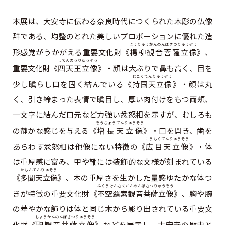
本展は、大安寺に伝わる奈良時代につくられた木彫の仏像
群である、均整のとれた美しいプロポーションに優れた造
ようりゅうかんのんぼさつりゅうぞう
形感覚がうかがえる重要文化財《
楊柳観音菩薩立像
》、
してんのうりゅうぞう
重要文化財《
四天王立像
》・顔は大ぶりで鼻も高く、目を
じこくてんりゅうぞう
少し瞋らし口を固く結んでいる《
持国天立像
》・顔は丸
く、引き締まった表情で瞋目し、厚い肉付けをもつ両頬、
一文字に結んだ口元など力強い忿怒相を示すが、むしろも
ぞうちょうてんりゅうぞう
の静かな感じを与える《
増長天立像
》・口を開き、歯を
こうもくてんりゅうぞう
あらわす忿怒相は他像にない特徴の《
広目天立像
》・体
は重厚感に富み、甲や靴には装飾的な文様が刻まれている
たもんてんりゅぞう
《
多聞天立像
》、木の重厚さを生かした量感ゆたかな体つ
ふくうけんさくかんのんぼさつりゅうぞう
きが特徴の重要文化財《
不空羂索観音菩薩立像
》、胸や腕
の華やかな飾りは体と同じ木から彫り出されている重要文
しょうかんのんぼさつりゅうぞう
化財《
聖観音菩薩立像
》などを展示し、大安寺の歴史と