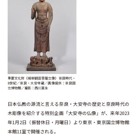
重要文化財《楊柳観音菩薩立像》 奈良時代・
8世紀／奈良・大安寺蔵／画像提供：奈良国
立博物館／撮影：西川夏永
日本仏教の源流と言える奈良・大安寺の歴史と奈良時代の
木彫像を紹介する特別企画「大安寺の仏像」が、来年2023
年1月2日（振替休日・月曜日）より東京・東京国立博物館
本館11室で開催される。