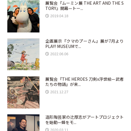
展覧会『ムーミン展 THE ART AND THE S
TORY』開幕—トー...
2019.04.18
企画展示『クマのプーさん』展が7月より
PLAY! MUSEUMで...
2022.06.06
展覧会『THE HEROES 刀剣x浮世絵—武者
たちの物語』が来...
2021.12.27
造形陶芸家の辻厚志がアートプロジェクト
を始動—蜂をモ...
2020.03.11