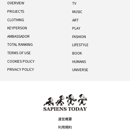
OVERVIEW
TV
PROJECTS
MUSIC
CLOTHING
ART
KEYPERSON
PLAY
AMBASSADOR
FASHION
TOTAL RANKING
LIFESTYLE
TERMS OF USE
BOOK
COOKIES POLICY
HUMANS
PRIVACY POLICY
UNIVERSE
運営概要
利用規約