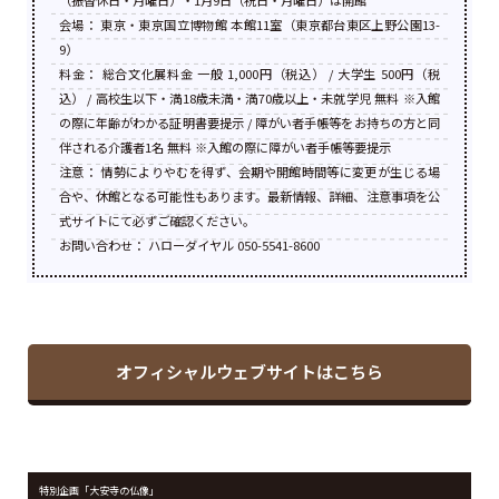
（振替休日・月曜日）・1月9日（祝日・月曜日）は開館
会場： 東京・東京国立博物館 本館11室（東京都台東区上野公園13-
9）
料金： 総合文化展料金 一般 1,000円（税込） / 大学生 500円（税
込） / 高校生以下・満18歳未満・満70歳以上・未就学児 無料 ※入館
の際に年齢がわかる証明書要提示 / 障がい者手帳等をお持ちの方と同
伴される介護者1名 無料 ※入館の際に障がい者手帳等要提示
注意： 情勢によりやむを得ず、会期や開館時間等に変更が生じる場
合や、休館となる可能性もあります。最新情報、詳細、注意事項を公
式サイトにて必ずご確認ください。
お問い合わせ： ハローダイヤル 050-5541-8600
オフィシャルウェブサイトはこちら
特別企画「大安寺の仏像」