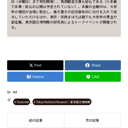
日（水曜日）まで特別開扉）、馬頭観音立像も秘仏である（※本展
で本尊・秘仏の公開は予定されていない）。本展の会期中は、大安
寺の僧侶が会場に駐在し、書き置きの記念御朱印に日付を入れて授
与していただけるほか、東京・奈良まほろば舘でも大安寺の貫主や
副住職、東京国立博物館の研究員によるトークイベントが開催され
る。
Post
Share
Hatena
LINE
Art
,
Featured
Tokyo National Museum｜東京国立博物館