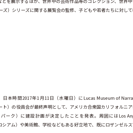
などを展示するほか、世界中の芸術作品等のコレクション、世界中
・ウォーズ）シリーズに関する展覧会の監修、子どもや若者たちに対し
2017年1月11日（水曜日）にLucas Museum of Narrat
アート）の役員会が最終声明として、アメリカ合衆国カリフォルニア
ョン・パーク）に建設計画が決定したことを発表。周囲にはLos Ang
アル・コロシアム）や美術館、学校などもある好立地で、既にロザンゼル