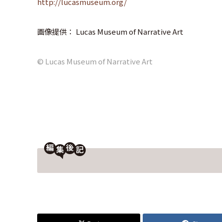
http://lucasmuseum.org/
画像提供： Lucas Museum of Narrative Art
© Lucas Museum of Narrative Art
編
後