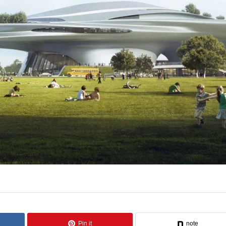
Pin it
note