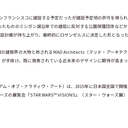
あるサンフランシスコに建設する予定だったが建設予定地の許可を得ら
だったもののミシガン湖沿岸での建設に反対する公園保護団体などか
建設計画が持ち上がり、最終的にロサンゼルスに決定した形となっ
築界の大物と称されるMAD Architects（マッド・アーキテ
馬岩松）が手掛け、既に発表されている近未来のデザインに期待が高ま
カス・ミュージアム・オブ・ナラティヴ・アート）は、2015年に日本国全国で開
ーズの展覧会『STAR WARS™ VISIONS』（スター・ウォーズ展