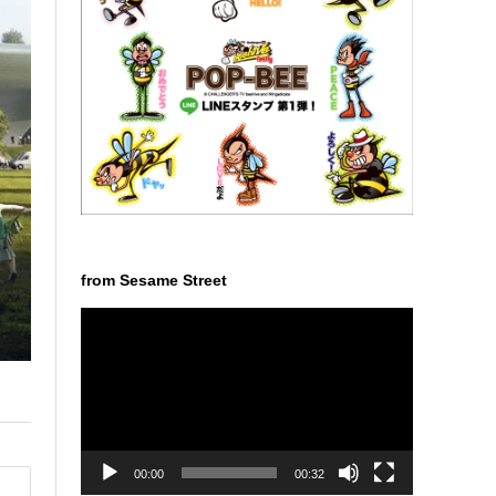
from Sesame Street
動
画
プ
レ
ー
ヤ
ー
00:00
00:32