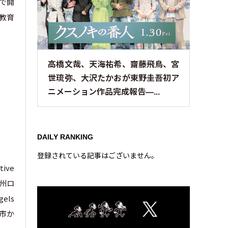
で開
て教育
高橋文哉、天海祐希、齋藤飛鳥、宮
世琉弥、大沢たかおが東野圭吾初ア
ニメーション作品完成報告—...
DAILY RANKING
登録されている記事はございません。
ive
州ロ
els
ス市か