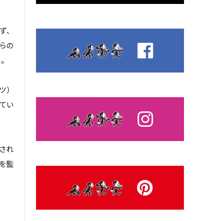
れず、
らの
た。
クツ）
ってい
催され
）を監