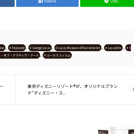
Hatena
LINE
,
,
,
,
,
ion
Featured
George Lucas
Lucas Museum of Narrative Art
Lucasfilm
S
,
ム・オブ・ナラティヴ・アート
ルーカスフィルム
ー
東京ディズニーリゾート®が、オリジナルブラン
ド“ディズニー・ス...