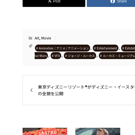
Post
Share
Art
,
Movie
,
,
Animation｜アニメ / アニメーション
Entertainment
Exhibit
,
,
,
tar Wars
VFX
ジョージ・ルーカス
ルーカス・ミュージア
東京ディズニーリゾート®がディズニー・イースタ
の全貌を公開