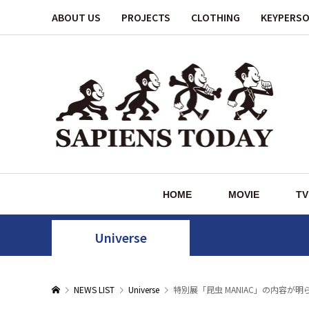
ABOUT US
PROJECTS
CLOTHING
KEYPERS
HOME
MOVIE
TV
Universe
NEWS LIST
Universe
特別展「昆虫 MANIAC」の内容