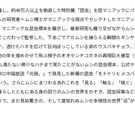
開催し、約40万人以上を動員した特別展「昆虫」を超マニアックにパ
人の研究者＝ムシ博士がマニアックな視点でセレクトしたマニアッ
、マニアックな昆虫標本を展示し、最新研究も織り交ぜながらムシ
でこだわって監修した、下あごでアカムシを捕らえる瞬間のギンヤ
チ、透けたハネを広げて日向ぼっこしている姿のウスバキチョウ、
色の体を煌めかせて飛ぶ様子のオオセンチコガネの再現巨大模型（
mにも満たない微小なハチまで見たことがないムシの昆虫標本、公式サ
RCC中国放送『元就。』で発見した新種の昆虫「モトナリヒメコバ
いう。さらにムシにまつわるあれこれを「見る」「触る」「嗅ぐ」
暮らしとともにある身の回りのムシの世界をのぞき、昆虫採集など
で、まだ見ぬ驚きの、そして底知れぬムシの多様性の世界“沼”が