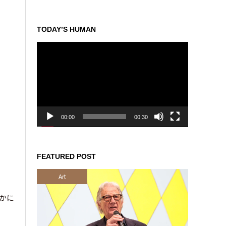
TODAY’S HUMAN
動
画
プ
レ
ー
ヤ
ー
00:00
00:30
FEATURED POST
Art
らかに