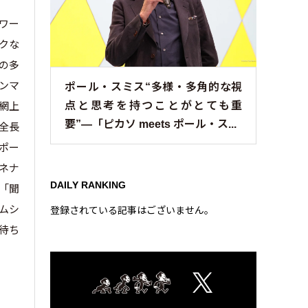
ワー
クな
の多
ンマ
ポール・スミス“多様・多角的な視
網上
点と思考を持つことがとても重
要”—「ピカソ meets ポール・ス...
全長
ポー
ネナ
DAILY RANKING
「聞
ムシ
登録されている記事はございません。
待ち