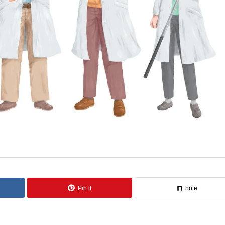
Pin it
note