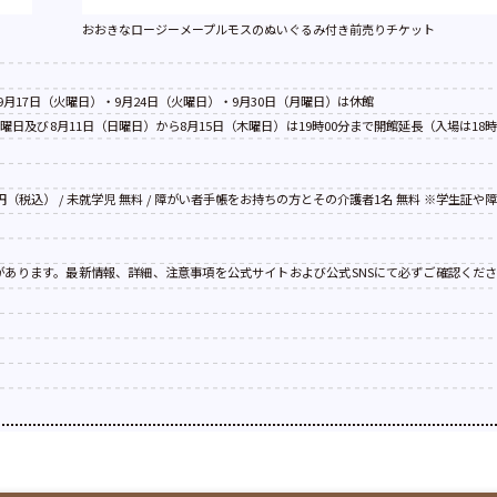
おおきなロージーメープルモスのぬいぐるみ付き前売りチケット
9月17日（火曜日）・9月24日（火曜日）・9月30日（月曜日）は休館
土曜日及び8月11日（日曜日）から8月15日（木曜日）は19時00分まで開館延長（入場は18
00円（税込） / 未就学児 無料 / 障がい者手帳をお持ちの方とその介護者1名 無料 ※学生証や
があります。最新情報、詳細、注意事項を公式サイトおよび公式SNSにて必ずご確認くだ