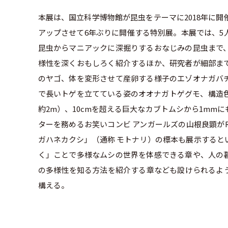
本展は、国立科学博物館が昆虫をテーマに2018年に
アップさせて6年ぶりに開催する特別展。本展では、5
昆虫からマニアックに深掘りするおなじみの昆虫まで
様性を深くおもしろく紹介するほか、研究者が細部ま
のヤゴ、体を変形させて産卵する様子のエゾオナガバ
で長いトゲを立てている姿のオオナガトゲグモ、構造
約2m）、10cmを超える巨大なカブトムシから1m
ターを務めるお笑いコンビ アンガールズの山根良顕が
ガハネカクシ」（通称 モトナリ）の標本も展示すると
く」ことで多様なムシの世界を体感できる章や、人の
の多様性を知る方法を紹介する章なども設けられるよう
構える。