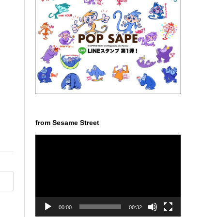
from Sesame Street
動
画
プ
レ
ー
ヤ
ー
00:00
00:32