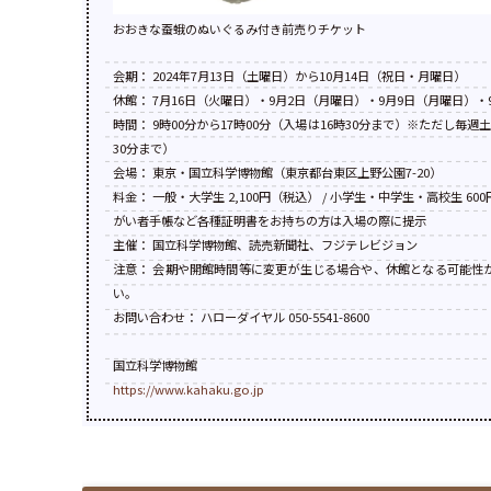
おおきな蚕蛾のぬいぐるみ付き前売りチケット
会期： 2024年7月13日（土曜日）から10月14日（祝日・月曜日）
休館： 7月16日（火曜日）・9月2日（月曜日）・9月9日（月曜日）・
時間： 9時00分から17時00分（入場は16時30分まで）※ただし毎週
30分まで）
会場： 東京・国立科学博物館（東京都台東区上野公園7-20）
料金： 一般・大学生 2,100円（税込） / 小学生・中学生・高校生 6
がい者手帳など各種証明書をお持ちの方は入場の際に提示
主催： 国立科学博物館、読売新聞社、フジテレビジョン
注意： 会期や開館時間等に変更が生じる場合や、休館となる可能性
い。
お問い合わせ： ハローダイヤル 050-5541-8600
国立科学博物館
https://www.kahaku.go.jp