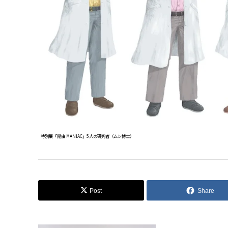
特別展「昆虫 MANIAC」5人の研究者（ムシ博士）
Post
Share