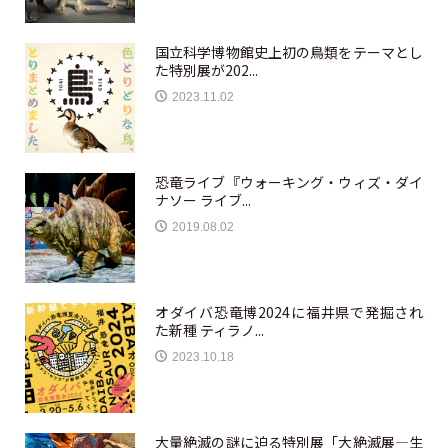
国立科学博物館史上初の鳥類をテーマとし
た特別展が202...
2023.11.02
恐竜ライブ『ウォーキング・ウィズ・ダイ
ナソー ライブ...
2019.08.02
オダイバ恐竜博2024に福井県で発掘され
た新種 ティラノ...
2023.10.18
大量絶滅の謎に迫る特別展「大絶滅展—生