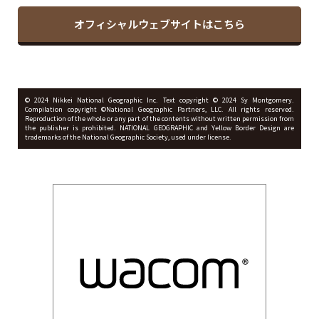
オフィシャルウェブサイトはこちら
© 2024 Nikkei National Geographic Inc. Text copyright ©︎ 2024 Sy Montgomery.
Compilation copyright ©National Geographic Partners, LLC. All rights reserved.
Reproduction of the whole or any part of the contents without written permission from
the publisher is prohibited. NATIONAL GEOGRAPHIC and Yellow Border Design are
trademarks of the National Geographic Society, used under license.