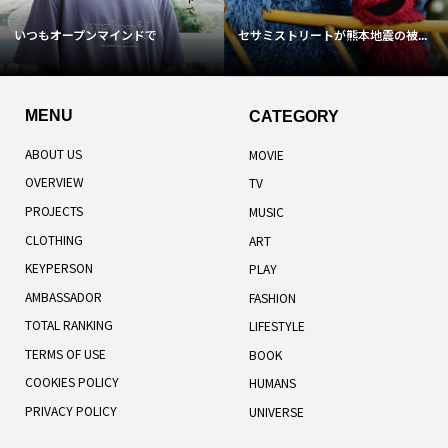
いつもオープンマインドで
セサミストリートが熊本地震の被...
MENU
CATEGORY
ABOUT US
MOVIE
OVERVIEW
TV
PROJECTS
MUSIC
CLOTHING
ART
KEYPERSON
PLAY
AMBASSADOR
FASHION
TOTAL RANKING
LIFESTYLE
TERMS OF USE
BOOK
COOKIES POLICY
HUMANS
PRIVACY POLICY
UNIVERSE