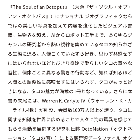
『The Soul of an Octopus』（原題『ザ・ソウル・オブ・
アン・オクトパス』）にナショナル ジオグラフィックなら
ではの美しい写真を加えて内容を強化したビジュアル書
籍。生物界を超え、AIからロボット工学まで、あらゆるジ
ャンルの研究者から熱い視線を集めているタコの知られざ
る生態に迫る。人懐こくていたずら好き、思わず共感せず
にはいられないほどとびきり奇妙で愛らしいタコの意外な
習性、個体ごとに異なる驚きの行動など、知れば知るほど
人間との類似性に感嘆せずにはいられず、タコがもっと好
きになる、タコの魅力が満載の1冊となっている。さらに本
書の末尾には、Warren K. Carlyle IV（ウォーレン・K・カ
ーライル4世）が創設、会員数100万人以上を誇り、タコに
関する知識を世界に広めることで人々に海の驚異を感じて
もらう活動を展開する非営利団体 OctoNation（オクトネ
ーション（タコの国））による頭足類データファイル“オク