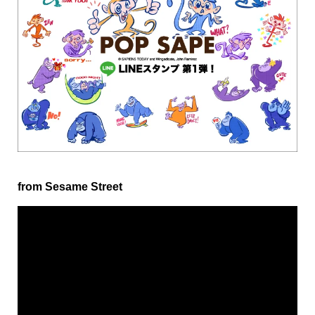
from Sesame Street
動
画
プ
レ
ー
ヤ
ー