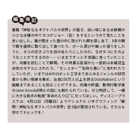
編
後
書籍『神秘なるオクトパスの世界』が届き、幼い頃にある水族館の
小さな水槽の中でタコがショー（芸）をするというので見たことを
思い出した。蓋が閉まった壺の中に隠された餌を探し当て、8本の腕
で餌を器用に取り出して食べたり、ボール遊びや輪っか潜りをした
りと、タコの天才ぶりを目の当たりにしたのだ。なぜタコにそのよ
うなことができるのか——いままでずっと不思議に思っていたこと
が、同書を読むことで解明。その特異な容姿から一昔前は未確認生
命体のモデルにされたり、“モンスター”“気持ち悪い”と思われたり
していたが、いまではAIやロボット工学まであらゆるジャンルの研究
者から熱い視線を集め、会員100万人以上を誇るOctoNationという
組織まであることも知ることができる。同書の終盤、動物行動学者
のJane Goodall博士の話にも触れられている。ぜひ熟読して、一緒
に大きな視点の転換“革命の入り口”に立ってほしい。ディズニープラ
スでは、4月22日（月曜日）よりナショナル ジオグラフィック「解
明！神秘なるオクトパスの世界」全3話が配信されている。そちらも
併せてチェックを！