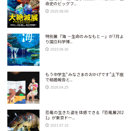
命史のビッグフ...
2025.08.09
特別展『海 －生命のみなもと－』が7月よ
り国立科学博...
2023.06.30
もう中学生“みなさまのおかげです”土下座
で結婚報告と...
2026.04.25
恐竜の生きた姿を体感できる『恐竜展202
1』が東京ドー...
2021.07.10