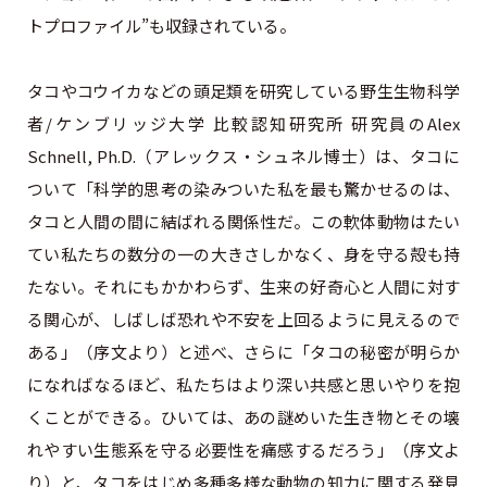
トプロファイル”も収録されている。
タコやコウイカなどの頭足類を研究している野生生物科学
者/ケンブリッジ大学 比較認知研究所 研究員のAlex
Schnell, Ph.D.（アレックス・シュネル博士）は、タコに
ついて「科学的思考の染みついた私を最も驚かせるのは、
タコと人間の間に結ばれる関係性だ。この軟体動物はたい
てい私たちの数分の一の大きさしかなく、身を守る殻も持
たない。それにもかかわらず、生来の好奇心と人間に対す
る関心が、しばしば恐れや不安を上回るように見えるので
ある」（序文より）と述べ、さらに「タコの秘密が明らか
になればなるほど、私たちはより深い共感と思いやりを抱
くことができる。ひいては、あの謎めいた生き物とその壊
れやすい生態系を守る必要性を痛感するだろう」（序文よ
り）と、タコをはじめ多種多様な動物の知力に関する発見