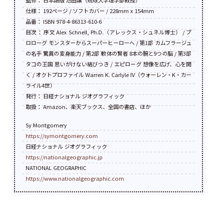
監修： 日本語版 池田譲（琉球大学理学部教授）
仕様： 192ページ / ソフトカバー / 228mm x 154mm
品番： ISBN 978-4-86313-610-6
目次： 序文 Alex Schnell, Ph.D.（アレックス・シュネル博士） / プ
ロローグ モンスターからスーパーヒーローへ / 第1部 カムフラージュ
の名手 驚異の変身能力 / 第2部 軟体の賢者 8本の腕と9つの脳 / 第3部
タコの王国 思いがけない結びつき / エピローグ 想像を広げ、心を開
く / オクトプロファイル Warren K. Carlyle IV（ウォーレン・K・カー
ライル4世）
発行： 日経ナショナル ジオグラフィック
取扱： Amazon、楽天ブックス、全国の書店、ほか
Sy Montgomery
https://symontgomery.com
日経ナショナル ジオグラフィック
https://nationalgeographic.jp
NATIONAL GEOGRAPHIC
https://www.nationalgeographic.com