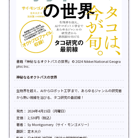
書籍『神秘なるオクトパスの世界』 ©︎ 2024 Nikkei National Geogra
phic Inc.
神秘なるオクトパスの世界
生物界を超え、AIからロボット工学まで、あらゆるジャンルの研究者
から熱い視線を浴びる、タコ研究の最前線！
発売： 2024年4月15日（月曜日）
定価： 2,530円（税込）
著者： Sy Montgomery（サイ・モンゴメリー）
翻訳： 定木大介