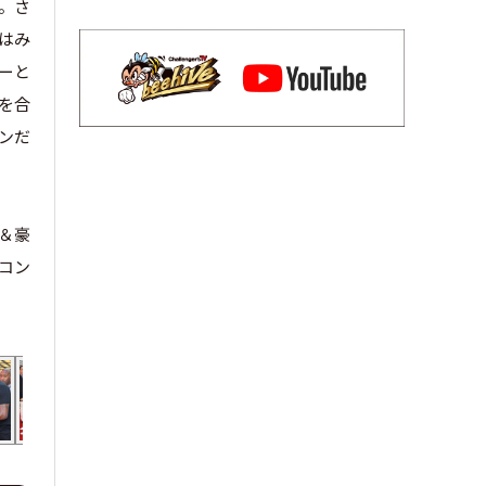
。さ
はみ
ーと
を合
ンだ
＆豪
ーコン