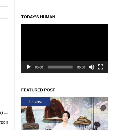
TODAY’S HUMAN
動
画
プ
レ
ー
ヤ
ー
00:00
00:30
FEATURED POST
Universe
クリー
on