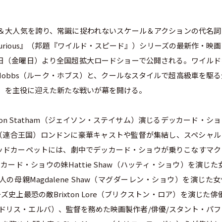
大ヒット＆大人気を誇り、常識に捉われないスケール＆アクションの代名
he Furious』（邦題『ワイルド・スピード』）シリーズの最新作・映
月2日（金曜日）より全国超拡大ロードショーで公開される。ワイルド
 Hobbs（ルーク・ホブス）と、クールなスタイルで超高級車を駆
ショウ）を主役に迎えた新たな戦いが幕を開ける。
on Statham（ジェイソン・ステイサム）演じるデッカード・シ
（連合王国）ロンドンに豪華キャストや監督が集結し、スペシャル
ッドカーペットには、劇中でデッカード・ショウが乗りこなすマク
ード・ショウの妹Hattie Shaw（ハッティ・ショウ）を演じた
、2人の母親Magdalene Shaw（マグダーレン・ショウ）を演じた
シリーズ史上最恐の敵Brixton Lore（ブリクストン・ロア）を演じた俳
ba（イドリス・エルバ）、監督を務めた映画製作者/俳優/スタント・パ