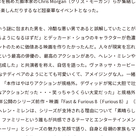
脚本を務めた脚本家のChris Morgan（クリス・モーガン）らが集結
流を楽しんだりするなど超豪華なイベントとなった。
いう謎に包まれた男を、冷酷な悪い男であると誤解していたことが
るようになるはずだ」とデッカード・ショウのキャラクターが色濃
ントのために価値ある映画を作りたかったんだ。人々が現実を忘れ
という最高の俳優の、最高のアクションがあり、ヘレン・ミレンや
完成した」と共演者を称え、自信を語った。ヴァネッサ・カービー
なテディベアのようにとても可愛いくて、アメイジングな人。一緒
、「本作はやはりアクションが規格外。デヴィッドが常に大胆で壮
なアクションだった・・・笑っちゃうくらい大変だった」と規格外
リーズ前作・映画『Fast & Furious 8（Furious 8）』
ているヘレン・ミレンは、シリーズが支持される理由について「素晴ら
、ファミリーという誰もが共感できるテーマとエンターテインメン
トーリー」とシリーズの魅力を笑顔で語り、自身と母親の家族もマ