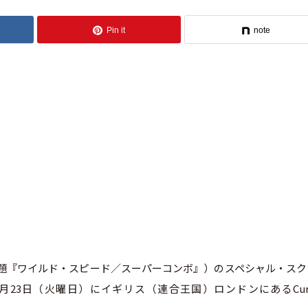
Pin it
note
s & Shaw』（邦題『ワイルド・スピード／スーパーコンボ』）のスペシャル・ス
月23日（火曜日）にイギリス（連合王国）ロンドンにあるCurz