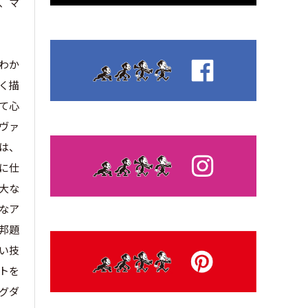
し、マ
わか
く描
て心
ヴァ
は、
に仕
大な
なア
（邦題
しい技
トを
グダ