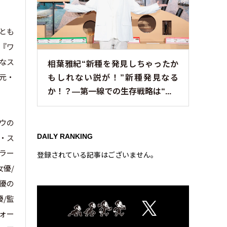
詞とも
画『ワ
なス
相葉雅紀“新種を発見しちゃったか
る元・
もしれない説が！”新種発見なる
か！？—第一線での生存戦略は“...
ョウの
DAILY RANKING
・ス
ラー
登録されている記事はございません。
女優/
女優の
優/監
フォー