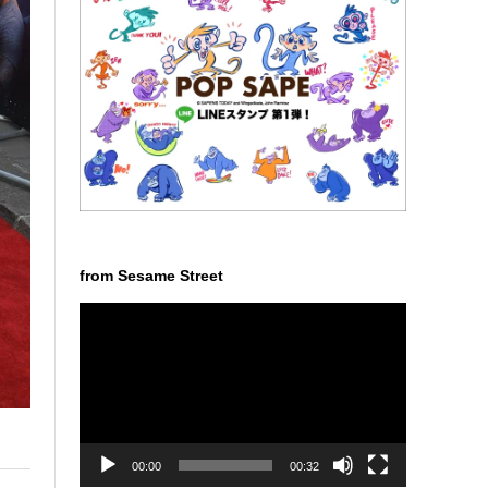
from Sesame Street
動
画
プ
レ
ー
ヤ
ー
00:00
00:32