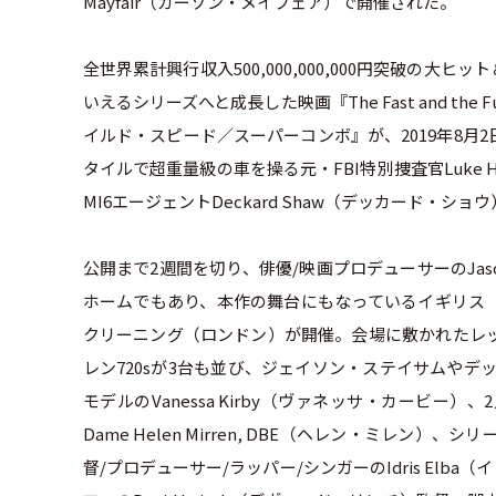
Mayfair（カーゾン・メイフェア）で開催された。
全世界累計興行収入500,000,000,000円突破の
いえるシリーズへと成長した映画『The Fast and t
イルド・スピード／スーパーコンボ』が、2019年8
タイルで超重量級の車を操る元・FBI特別捜査官Luke
MI6エージェントDeckard Shaw（デッカード・
公開まで2週間を切り、俳優/映画プロデューサーのJas
ホームでもあり、本作の舞台にもなっているイギリス
クリーニング（ロンドン）が開催。会場に敷かれたレ
レン720sが3台も並び、ジェイソン・ステイサムやデッカ
モデルのVanessa Kirby（ヴァネッサ・カービー）
Dame Helen Mirren, DBE（ヘレン・ミレン）、
督/プロデューサー/ラッパー/シンガーのIdris El