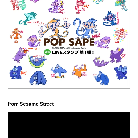
from Sesame Street
動
画
プ
レ