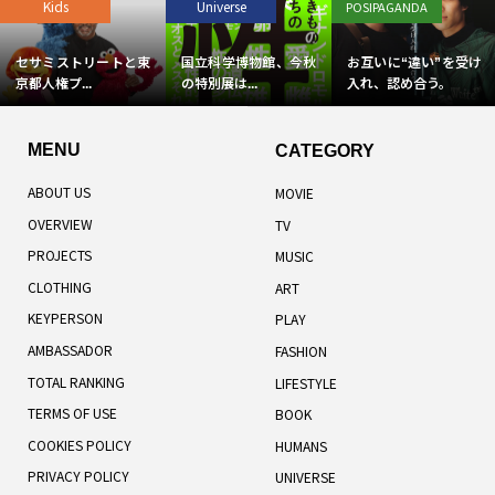
Kids
Universe
POSIPAGANDA
セサミストリートと東
国立科学博物館、今秋
お互いに“違い”を受け
京都人権プ...
の特別展は...
入れ、認め合う。
MENU
CATEGORY
ABOUT US
MOVIE
OVERVIEW
TV
PROJECTS
MUSIC
CLOTHING
ART
KEYPERSON
PLAY
AMBASSADOR
FASHION
TOTAL RANKING
LIFESTYLE
TERMS OF USE
BOOK
COOKIES POLICY
HUMANS
PRIVACY POLICY
UNIVERSE