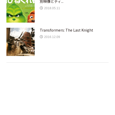
別映像とティ...
2018.05.11
Transformers: The Last Knight
2016.12.09