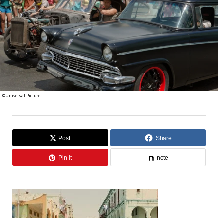
©Universal Pictures
Post
Share
Pin it
note