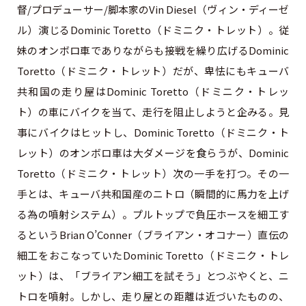
督/プロデューサー/脚本家のVin Diesel（ヴィン・ディーゼ
ル）演じるDominic Toretto（ドミニク・トレット）。従
妹のオンボロ車でありながらも接戦を繰り広げるDominic
Toretto（ドミニク・トレット）だが、卑怯にもキューバ
共和国の走り屋はDominic Toretto（ドミニク・トレッ
ト）の車にバイクを当て、走行を阻止しようと企みる。見
事にバイクはヒットし、Dominic Toretto（ドミニク・ト
レット）のオンボロ車は大ダメージを食らうが、Dominic
Toretto（ドミニク・トレット）次の一手を打つ。その一
手とは、キューバ共和国産のニトロ（瞬間的に馬力を上げ
る為の噴射システム）。プルトップで負圧ホースを細工す
るというBrian O’Conner（ブライアン・オコナー）直伝の
細工をおこなっていたDominic Toretto（ドミニク・トレ
ット）は、「ブライアン細工を試そう」とつぶやくと、ニ
トロを噴射。しかし、走り屋との距離は近づいたものの、