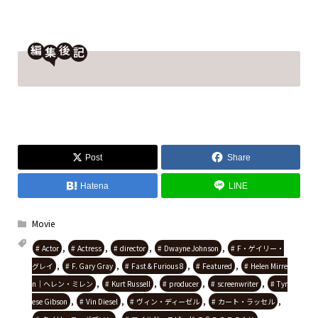
編
後
Post
Share
Hatena
LINE
Movie
,
,
,
,
Actor
Actress
director
Dwayne Johnson
F・ゲイリー・
,
,
,
,
グレイ
F. Gary Gray
Fast & Furious 8
Featured
Helen Mirre
,
,
,
,
n｜ヘレン・ミレン
Kurt Russell
producer
screenwriter
Tyr
,
,
,
,
ese Gibson
Vin Diesel
ヴィン・ディーゼル
カート・ラッセル