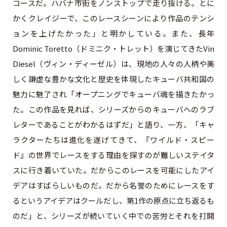
コースだ。ハバナ市街をノンストップで走り抜ける。とに
かくクレイジーで、このレースシーンにより作品のテンシ
ョンを上げたかった」と明かしている。また、長年
Dominic Toretto（ドミニク・トレット）を演じてきたVin
Diesel（ヴィン・ディーゼル）は、現地の人々の人柄や美
しく謙虚な豊かな文化と歴史を体現したキューバ共和国の
魅力に魅了され「オープニングでキューバ魂を描きたかっ
た。この作品を見れば、シリーズからのキューバへのラブ
レターであることがわかるはずだ」と語り、一方、「キャ
ラクターたちは進化を遂げてきて、『ワイルド・スピー
ド』の世界でレースをする理由を探すのが難しいステイタ
スに行き着いていた。だからこのレースを可能にしたアイ
デアはすばらしいものだ。だから名誉のためにレースをす
るというアイデアはクールだし、第1作の原点に立ち返るも
のだ」と、シリーズが続いていく中での苦労とそれを打開