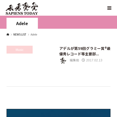
Adele
NEWS LIST
Adele
アデルが第59回グラミー賞®最
Music
優秀レコード等主要部...
編集局
2017.02.13