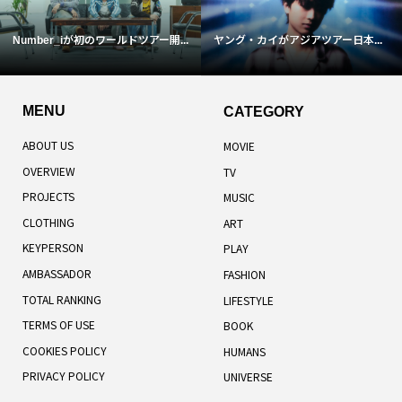
Number_iが初のワールドツアー開...
ヤング・カイがアジアツアー日本...
MENU
CATEGORY
ABOUT US
MOVIE
OVERVIEW
TV
PROJECTS
MUSIC
CLOTHING
ART
KEYPERSON
PLAY
AMBASSADOR
FASHION
TOTAL RANKING
LIFESTYLE
TERMS OF USE
BOOK
COOKIES POLICY
HUMANS
PRIVACY POLICY
UNIVERSE