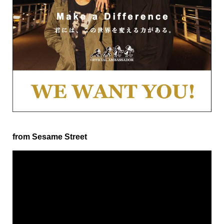
from Sesame Street
動
画
プ
レ
ー
ヤ
ー