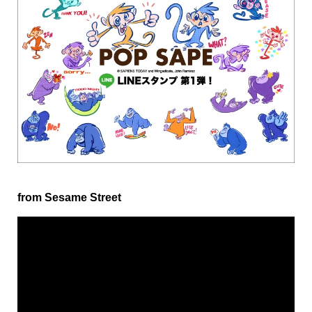
from Sesame Street
動
画
プ
レ
ー
ヤ