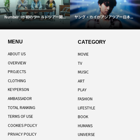
Number_iが初のワールドツアー開...
ヤング・カイがアジアツアー日本...
MENU
CATEGORY
ABOUT US
MOVIE
OVERVIEW
TV
PROJECTS
MUSIC
CLOTHING
ART
KEYPERSON
PLAY
AMBASSADOR
FASHION
TOTAL RANKING
LIFESTYLE
TERMS OF USE
BOOK
COOKIES POLICY
HUMANS
PRIVACY POLICY
UNIVERSE