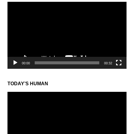
動
画
プ
レ
ー
ヤ
ー
00:00
00:32
TODAY’S HUMAN
動
画
プ
レ
ー
ヤ