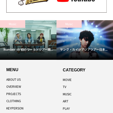
Music
Music
Number_iが初のワールドツアー開...
ヤング・カイがアジアツアー日本...
MENU
CATEGORY
ABOUT US
MOVIE
OVERVIEW
TV
PROJECTS
MUSIC
CLOTHING
ART
KEYPERSON
PLAY