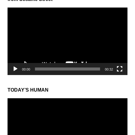
動
画
プ
レ
ー
ヤ
ー
00:00
00:32
TODAY’S HUMAN
動
画
プ
レ
ー
ヤ