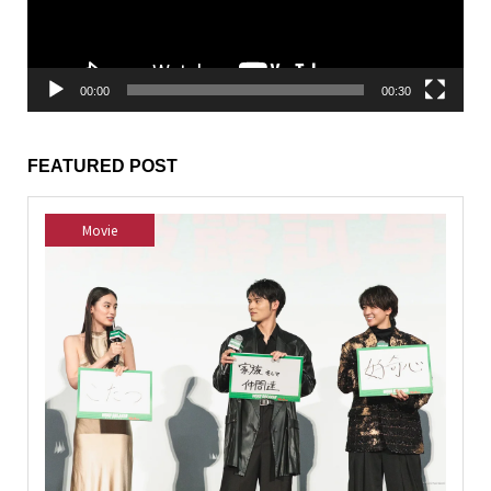
ー
00:00
00:30
FEATURED POST
Movie