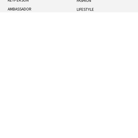
FASHION
AMBASSADOR
LIFESTYLE
TOTAL RANKING
WELLNESS
記事一覧
人気記事
お知らせ
TERMS OF USE
BOOK
COOKIES POLICY
HUMANS
PRIVACY POLICY
UNIVERSE
運営概要
利用規約
クッキーポリシー
プライバシーポリシー
お問い合わせ