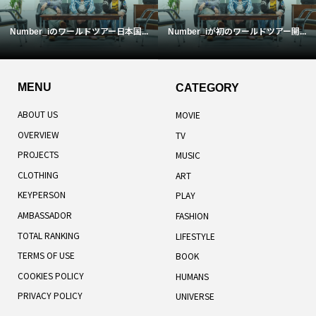
Number_iのワールドツアー日本国...
Number_iが初のワールドツアー開...
MENU
CATEGORY
ABOUT US
MOVIE
OVERVIEW
TV
PROJECTS
MUSIC
CLOTHING
ART
KEYPERSON
PLAY
AMBASSADOR
FASHION
TOTAL RANKING
LIFESTYLE
TERMS OF USE
BOOK
COOKIES POLICY
HUMANS
PRIVACY POLICY
UNIVERSE