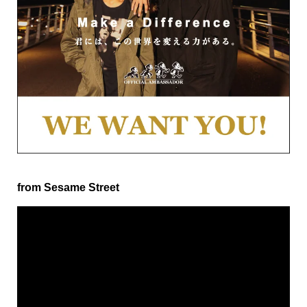
from Sesame Street
動
画
プ
レ
ー
ヤ
ー