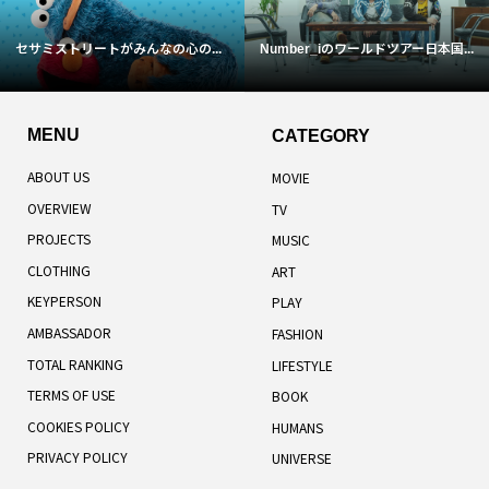
セサミストリートがみんなの心の...
Number_iのワールドツアー日本国...
MENU
CATEGORY
ABOUT US
MOVIE
OVERVIEW
TV
PROJECTS
MUSIC
CLOTHING
ART
KEYPERSON
PLAY
AMBASSADOR
FASHION
TOTAL RANKING
LIFESTYLE
TERMS OF USE
BOOK
COOKIES POLICY
HUMANS
PRIVACY POLICY
UNIVERSE