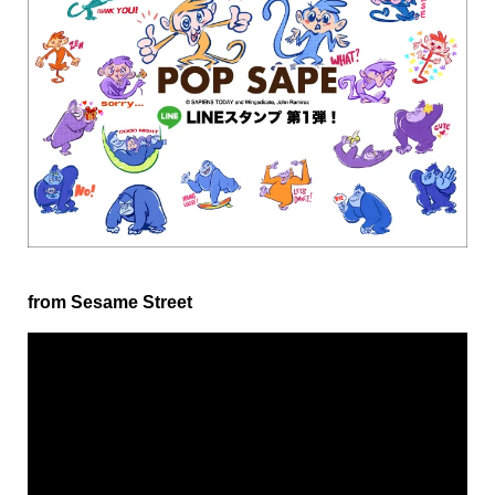
from Sesame Street
動
画
プ
レ
ー
ヤ
ー