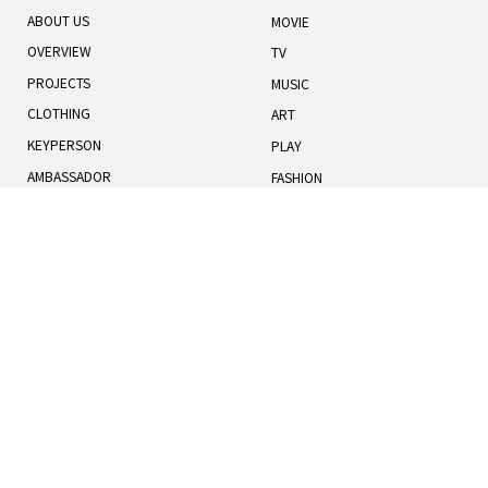
ABOUT US
MOVIE
OVERVIEW
TV
PROJECTS
MUSIC
CLOTHING
ART
KEYPERSON
PLAY
AMBASSADOR
FASHION
TOTAL RANKING
LIFESTYLE
記事一覧
人気記事
お知らせ
TERMS OF USE
BOOK
COOKIES POLICY
HUMANS
PRIVACY POLICY
UNIVERSE
運営概要