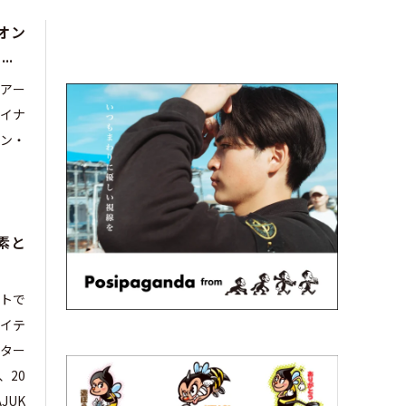
イオン
.
なアー
ザイナ
ィン・
素と
トで
エイテ
ーター
、20
JUK