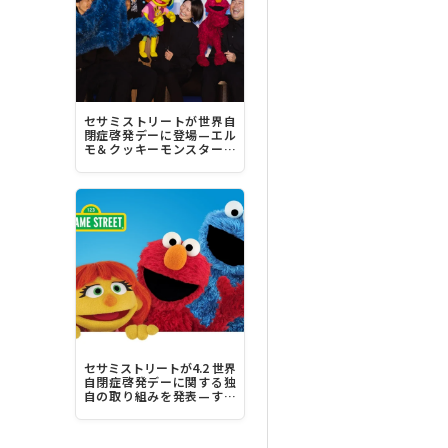
セサミストリートが世界自
閉症啓発デーに登場—エル
モ＆クッキーモンスター＆
ジュリア“みんなちがって、
みんな素晴らしい！”
セサミストリートが4.2 世界
自閉症啓発デーに関する独
自の取り組みを発表—すべ
ての人にとってより包容力
のある社会を築く力に