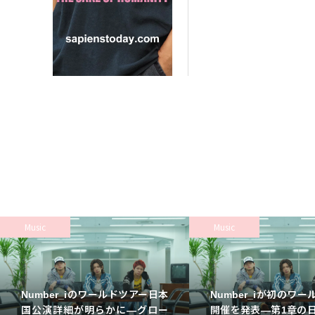
Music
Music
Number_iのワールドツアー日本
Number_iが初のワ
国公演詳細が明らかに—グロー
開催を発表—第1章の