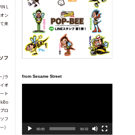
N L
イオン
せて来
ソフ
ー/ラ
from Sesame Street
ライオ
動
ート
画
プ
kBo
レ
ビプロ
ー
ソフ
ヤ
ー
ャー）
00:00
00:32