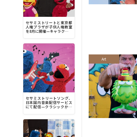
セサミストリートと東京都
人権プラザが子供人権教室
を8月に開催—キャラクター
デザイナーのルイス・ヘン
リー・ミッチェル来日へ
Art
セサミストリートソング、
日本国内音楽配信サービス
にて配信—クラシックから
豪華アーティストとの共演
曲、最新曲まで1200曲超