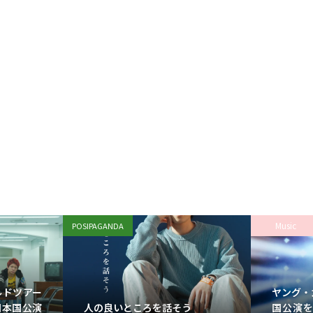
Music
POSIPAGANDA
ールドツアー
ヤング・
人の良いところを話そう
日本国公演
国公演を