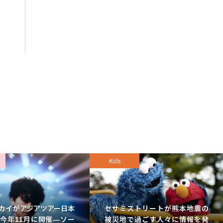
Kids
カイがアジアツアー日本
セサミストリートが熊本地震の
今年11月に開催—ソー
被災地で過ごす人々に情報を発