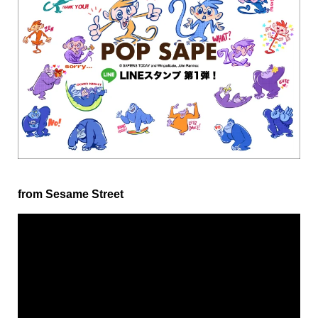
from Sesame Street
動
画
プ
レ
ー
ヤ
ー