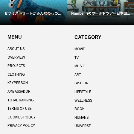
セサミストリートがみんなの心の...
Number_iのワールドツアー日本国...
MENU
CATEGORY
ABOUT US
MOVIE
OVERVIEW
TV
PROJECTS
MUSIC
CLOTHING
ART
KEYPERSON
FASHION
AMBASSADOR
LIFESTYLE
TOTAL RANKING
WELLNESS
TERMS OF USE
BOOK
COOKIES POLICY
HUMANS
PRIVACY POLICY
UNIVERSE