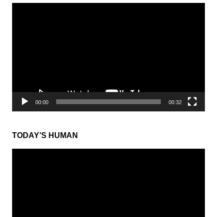
動
画
プ
レ
ー
ヤ
ー
00:00
00:32
TODAY’S HUMAN
動
画
プ
レ
ー
ヤ