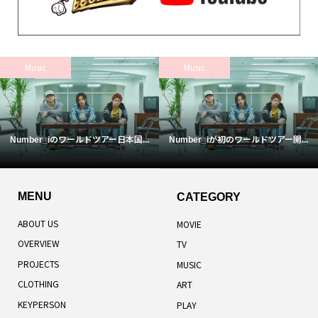
Music
Music
Number_iのワールドツアー日本国...
Number_iが初のワールドツアー開...
MENU
CATEGORY
ABOUT US
MOVIE
OVERVIEW
TV
PROJECTS
MUSIC
CLOTHING
ART
KEYPERSON
PLAY