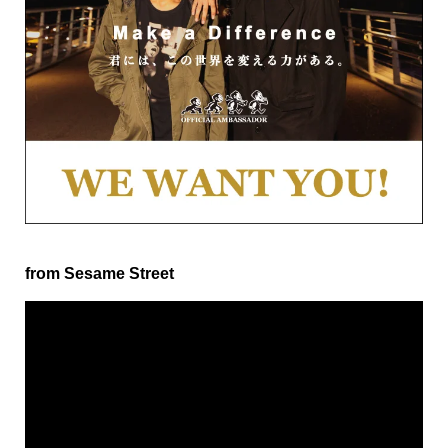
from Sesame Street
動
画
プ
レ
ー
ヤ
ー