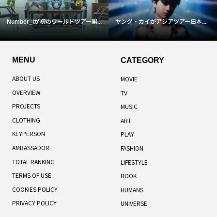
Number_iが初のワールドツアー開...
ヤング・カイがアジアツアー日本...
MENU
CATEGORY
ABOUT US
MOVIE
OVERVIEW
TV
PROJECTS
MUSIC
CLOTHING
ART
KEYPERSON
PLAY
AMBASSADOR
FASHION
TOTAL RANKING
LIFESTYLE
TERMS OF USE
BOOK
COOKIES POLICY
HUMANS
PRIVACY POLICY
UNIVERSE