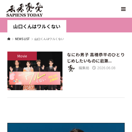
山口くんはワルくない
NEWS LIST
山口くんはワルくない
なにわ男子 高橋恭平のひとり
Movie
じめしたいものに岩瀬...
編集局
2026.06.08