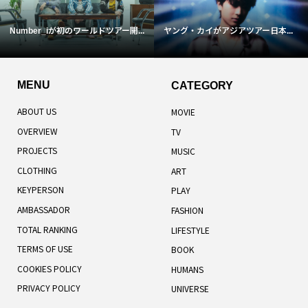
Number_iが初のワールドツアー開...
ヤング・カイがアジアツアー日本...
MENU
CATEGORY
ABOUT US
MOVIE
OVERVIEW
TV
PROJECTS
MUSIC
CLOTHING
ART
KEYPERSON
PLAY
AMBASSADOR
FASHION
TOTAL RANKING
LIFESTYLE
TERMS OF USE
BOOK
COOKIES POLICY
HUMANS
PRIVACY POLICY
UNIVERSE