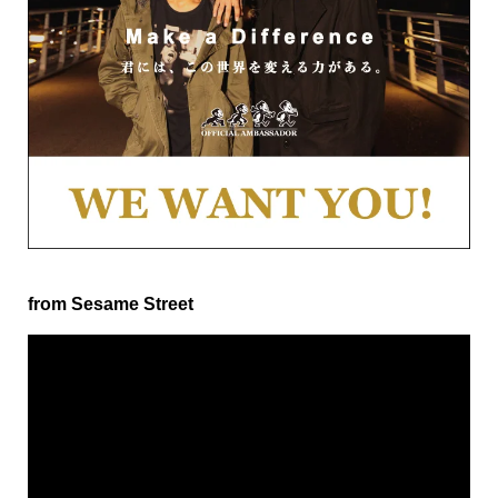
from Sesame Street
動
画
プ
レ
ー
ヤ
ー