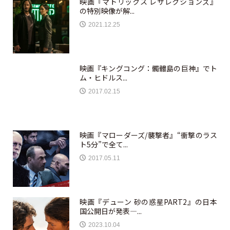
映画『マトリックス レザレクションズ』
の特別映像が解...
2021.12.25
映画『キングコング：髑髏島の巨神』でト
ム・ヒドルス...
2017.02.15
映画『マローダーズ/襲撃者』“衝撃のラス
ト5分”で全て...
2017.05.11
映画『デューン 砂の惑星PART2』の日本
国公開日が発表—...
2023.10.04