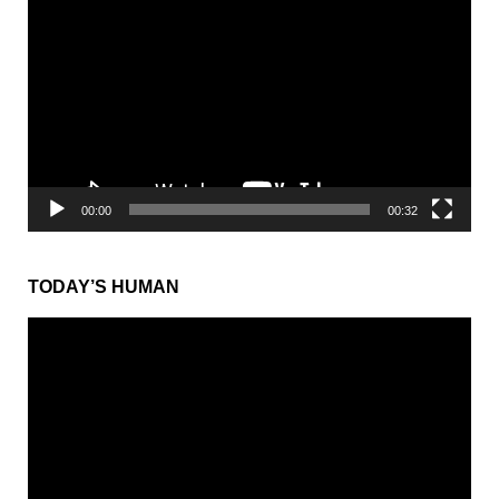
画
プ
レ
ー
ヤ
ー
00:00
00:32
TODAY’S HUMAN
動
画
プ
レ
ー
ヤ
ー