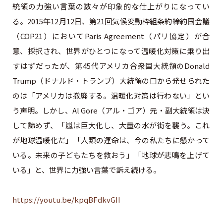
統領の力強い言葉の数々が印象的な仕上がりになってい
る。2015年12月12日、第21回気候変動枠組条約締約国会議
（COP21）においてParis Agreement（パリ協定）が合
意、採択され、世界がひとつになって温暖化対策に乗り出
すはずだったが、第45代アメリカ合衆国大統領のDonald
Trump（ドナルド・トランプ）大統領の口から発せられた
のは「アメリカは撤廃する。温暖化対策は行わない」とい
う声明。しかし、Al Gore（アル・ゴア）元・副大統領は決
して諦めず、「嵐は巨大化し、大量の水が街を襲う。これ
が地球温暖化だ」「人類の運命は、今の私たちに懸かって
いる。未来の子どもたちを救おう」「地球が悲鳴を上げて
いる」と、世界に力強い言葉で訴え続ける。
https://youtu.be/kpqBFdkvGII