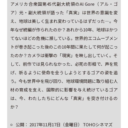
アメリカ合衆国第45代副大統領のAl Gore（アル・ゴ
ア）元・副大統領が語った「真実」は世界の意識を変
え、地球は美しく生まれ変わっているはずだった―。今
年なぜ続編が作られたのか？あれから10年、地球はかつ
てないほどの危機に瀕している。世界的エコムーブメン
トが巻き起こった後のこの10年間に果たして何が起こっ
たのか？カメラは衝撃の「現実」を映し出していく。そ
して、前作では見られなかった、必死の形相で、声を荒
げ、祈るように使命を全うしようとするゴアの姿を追
う。今も世界中を飛び回り、地球環境問題に取り組む人
材の育成を支え、国際的に影響を与え続けているゴア
は、今、わたしたちにどんな「真実」を突き付けるの
か？
公開： 2017年11月17日（金曜日） TOHOシネマズ