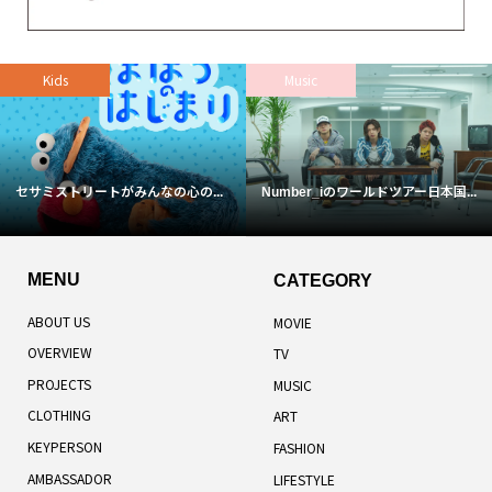
Kids
Music
セサミストリートがみんなの心の...
Number_iのワールドツアー日本国...
MENU
CATEGORY
ABOUT US
MOVIE
OVERVIEW
TV
PROJECTS
MUSIC
CLOTHING
ART
KEYPERSON
FASHION
AMBASSADOR
LIFESTYLE