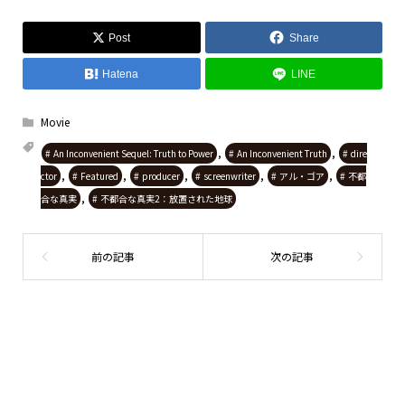
Post
Share
Hatena
LINE
Movie
,
,
An Inconvenient Sequel: Truth to Power
An Inconvenient Truth
dire
,
,
,
,
,
ctor
Featured
producer
screenwriter
アル・ゴア
不都
,
合な真実
不都合な真実2：放置された地球