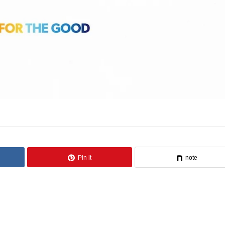
Pin it
note