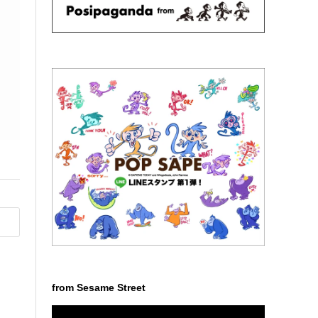
from Sesame Street
動