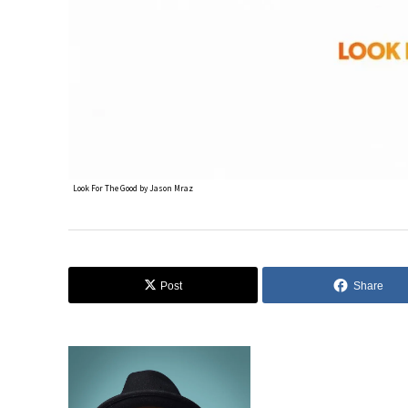
Look For The Good by Jason Mraz
Post
Share