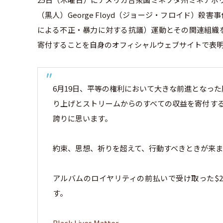
（黒人）George Floyd（ジョージ・フロイド）殺害事件を
による不正・暴力に対する抗議）運動とその関連組織を支持す
寄付することを自身のオフィシャルウェブサイトで表
6月19日、平等の権利において大きな前進となった歴史
り上げとストリームからのすべての収益を寄付すること
誇りに思います。
約束、思想、祈りを超えて、行動すべきときが来
アルバムのロイヤリティの前払いで受け取った$250,
す。
Black Lives Matter