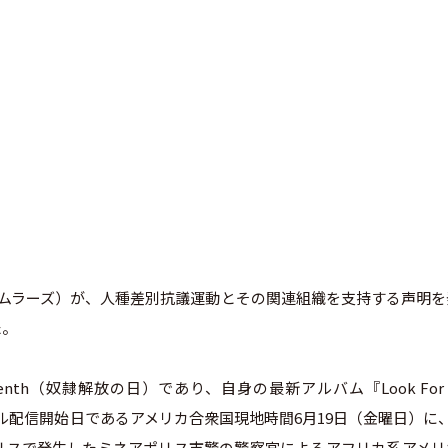
ソン・ムラーズ）が、人種差別抗議運動とその関連組織を支持する声明
た。
th（奴隷解放の日）であり、自身の最新アルバム『Look For 
ル配信開始日であるアメリカ合衆国現地時間6月19日（金曜日）に
リスで発生したミネアポリス市警の警察官によるアフリカ系アメリ