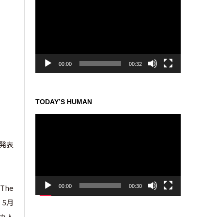
画
プ
レ
ー
ヤ
ー
00:00
00:32
TODAY’S HUMAN
動
画
プ
を発表
レ
ー
ヤ
ー
The
00:00
00:30
、5月
カ人