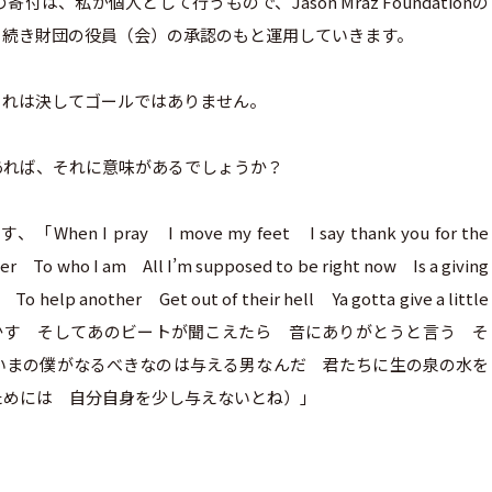
、私が個人として行うもので、Jason Mraz Foundationの
き続き財団の役員（会）の承認のもと運用していきます。
これは決してゴールではありません。
あれば、それに意味があるでしょうか？
I pray I move my feet I say thank you for the
er To who I am All I’m supposed to be right now Is a giving
o help another Get out of their hell Ya gotta give a little
両足を動かす そしてあのビートが聞こえたら 音にありがとうと言う そ
いまの僕がなるべきなのは与える男なんだ 君たちに生の泉の水を
ためには 自分自身を少し与えないとね）」