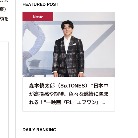
FEATURED POST
警察）
Movie
全額を
森本慎太郎（SixTONES）“日本中
が高揚感や期待、色々な感情に包ま
れる！”—映画『F1／エフワン』...
DAILY RANKING