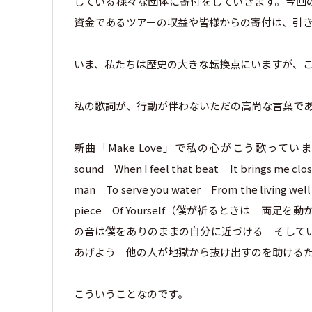
している様々な団体に寄付をしていきます。今回の寄付は
資金であるツアーの収益や皆様からの寄付は、引
いま、私たちは歴史の大きな転換点にいますが、
私の歌詞が、行動が伴わないただの高尚な言葉で
新曲「Make Love」で私の心がこう歌っています、「When 
sound When I feel that beat It brings me clos
man To serve you water From the living well T
piece Of Yourself（僕が祈るときは 
の音は僕をありのままの自分に近づける そして
あげよう 他の人が地獄から抜け出すのを助ける
こういうことなのです。