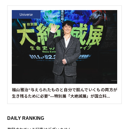
動
画
プ
レ
ー
ヤ
ー
00:00
00:32
TODAY’S HUMAN
動
画
プ
レ
ー
ヤ