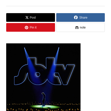
Post
Share
Pin it
note