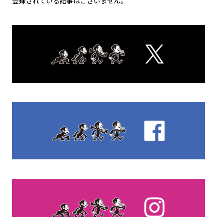
ー
00:00
00:30
FEATURED POST
Universe