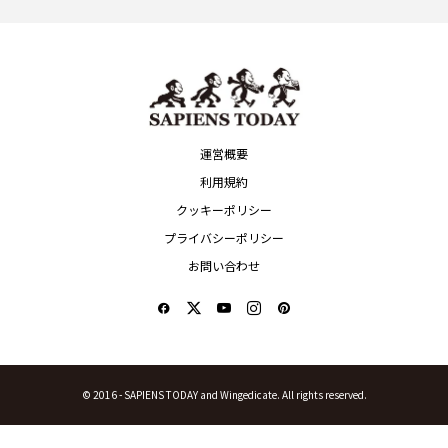
Art
POSIPAGANDA
本地震の被...
ティム・バートンの世界に迷い込...
人の良いところを話
MENU
CATEGORY
ABOUT US
MOVIE
OVERVIEW
TV
PROJECTS
MUSIC
CLOTHING
ART
KEYPERSON
PLAY