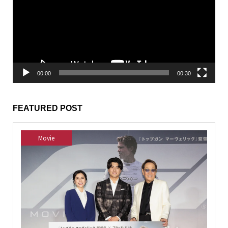
レ
ー
ヤ
ー
00:00
00:30
FEATURED POST
Movie