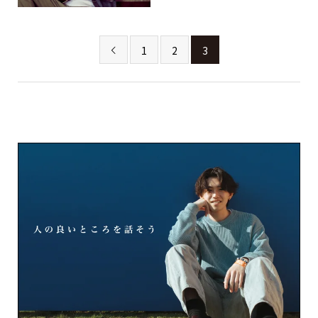
1
2
3
