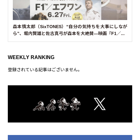
森本慎太郎（SixTONES）“自分の気持ちを大事にしなが
ら”、堀内賢雄と佐古真弓が森本を大絶賛—映画『F1／...
WEEKLY RANKING
登録されている記事はございません。