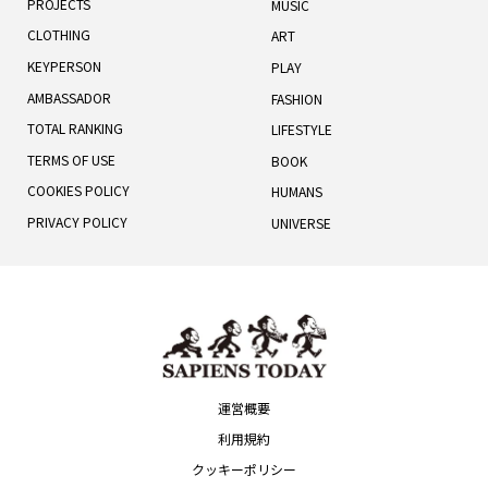
PROJECTS
MUSIC
CLOTHING
ART
KEYPERSON
PLAY
AMBASSADOR
FASHION
TOTAL RANKING
LIFESTYLE
TERMS OF USE
BOOK
COOKIES POLICY
HUMANS
PRIVACY POLICY
UNIVERSE
運営概要
利用規約
クッキーポリシー