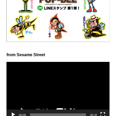
from Sesame Street
動
画
プ
レ
ー
ヤ
ー
00:00
00:32