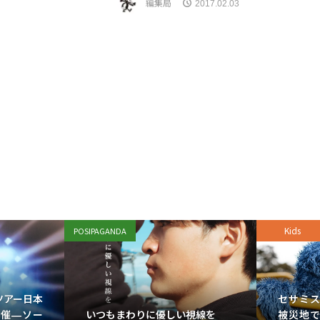
編集局
2017.02.03
Kids
POSIPAGANDA
ツアー日本
セサミ
いつもまわりに優しい視線を
開催—ソー
被災地