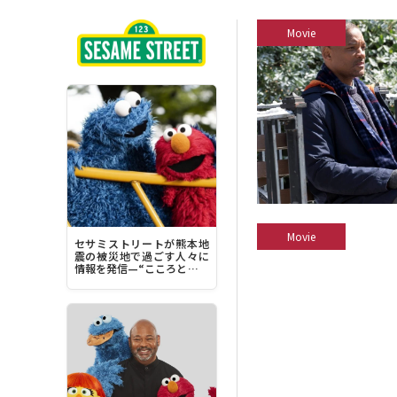
Movie
Movie
セサミストリートが熊本地
震の被災地で過ごす人々に
情報を発信—“こころとから
だを落ち着かせることに集
中してみてください”