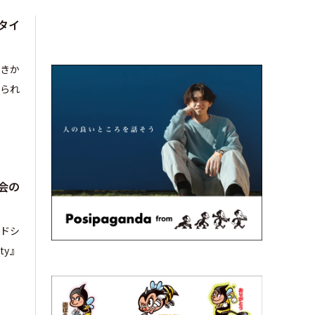
タイ
しきか
られ
会の
ードシ
ty』