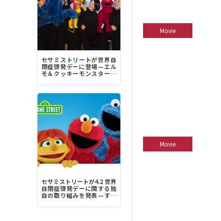
Movie
セサミストリートが世界自
閉症啓発デーに登場—エル
モ＆クッキーモンスター＆
ジュリア“みんなちがって、
みんな素晴らしい！”
Movie
セサミストリートが4.2 世界
自閉症啓発デーに関する独
自の取り組みを発表—すべ
ての人にとってより包容力
のある社会を築く力に