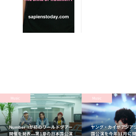
Music
Music
Number_iが初のワールドツアー
ヤング・カイがアジア
開催を発表—第1章の日本国公演
国公演を今年11月に