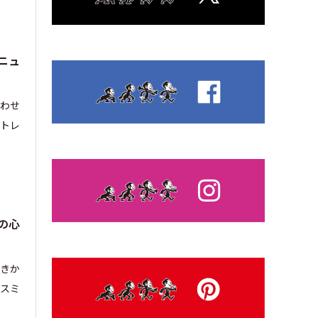
ニュ
合わせ
トレ
の心
しきか
・スミ