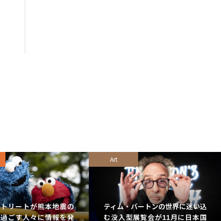
Art
ストリートが熊本地震の
ティム・バートンの世界に迷い込
で過ごす人々に情報を発
む没入型展覧会が11月に日本国