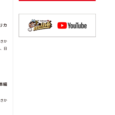
リカ
しきか
が、日
本編
しきか