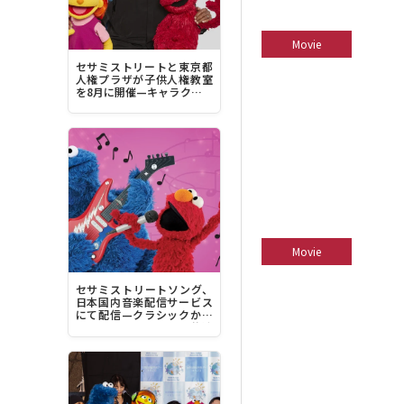
Movie
セサミストリートと東京都
人権プラザが子供人権教室
を8月に開催—キャラクター
デザイナーのルイス・ヘン
リー・ミッチェル来日へ
Movie
セサミストリートソング、
日本国内音楽配信サービス
にて配信—クラシックから
豪華アーティストとの共演
曲、最新曲まで1200曲超