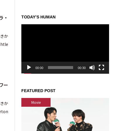
ラ・
TODAY’S HUMAN
動
画
しきか
プ
tle
レ
ー
ヤ
ー
00:00
00:30
ワー
FEATURED POST
Movie
しきか
ton