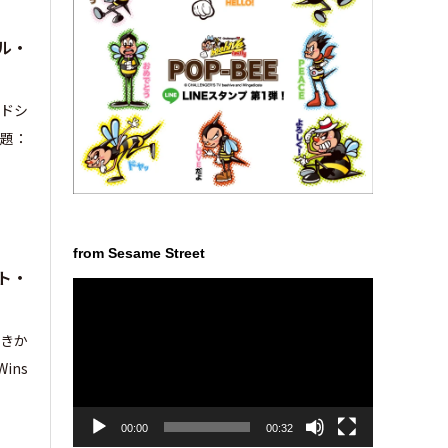
ル・
ードシ
邦題：
from Sesame Street
ト・
動
画
プ
しきか
レ
ins
ー
ヤ
ー
00:00
00:32