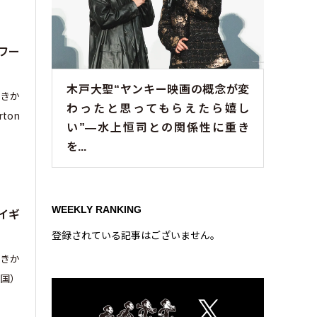
ワー
木戸大聖“ヤンキー映画の概念が変
しきか
わったと思ってもらえたら嬉し
ton
い”—水上恒司との関係性に重き
を...
WEEKLY RANKING
イギ
登録されている記事はございません。
しきか
国）