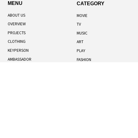
MENU
CATEGORY
ABOUT US
MOVIE
OVERVIEW
TV
PROJECTS
MUSIC
CLOTHING
ART
KEYPERSON
PLAY
AMBASSADOR
FASHION
TOTAL RANKING
LIFESTYLE
記事一覧
人気記事
お知らせ
TERMS OF USE
BOOK
COOKIES POLICY
HUMANS
PRIVACY POLICY
UNIVERSE