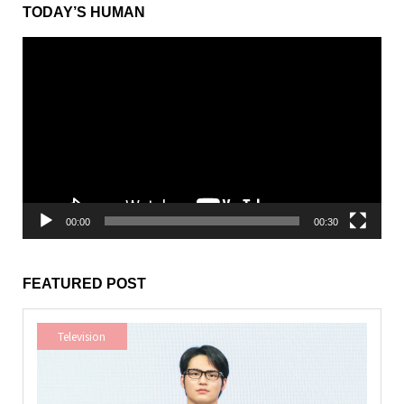
TODAY’S HUMAN
動
画
プ
レ
ー
ヤ
ー
00:00
00:30
FEATURED POST
Television