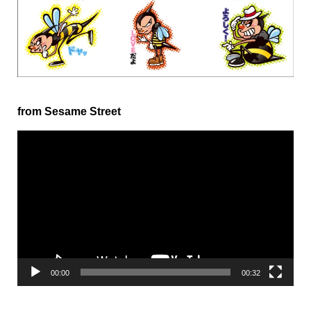
from Sesame Street
動
画
プ
レ
ー
ヤ
ー
00:00
00:32