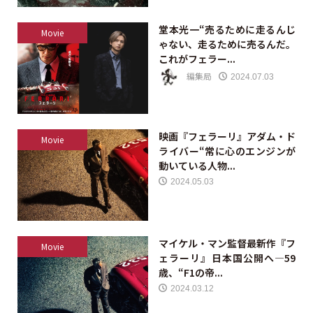
堂本光一“売るために走るんじ
Movie
ゃない、走るために売るんだ。
これがフェラー...
編集局
2024.07.03
映画『フェラーリ』アダム・ド
Movie
ライバー“常に心のエンジンが
動いている人物...
2024.05.03
マイケル・マン監督最新作『フ
Movie
ェラーリ』日本国公開へ—59
歳、“F1の帝...
2024.03.12