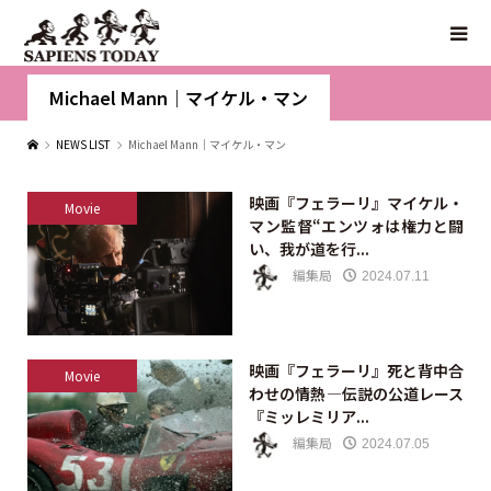
Michael Mann｜マイケル・マン
NEWS LIST
Michael Mann｜マイケル・マン
映画『フェラーリ』マイケル・
Movie
マン監督“エンツォは権力と闘
い、我が道を行...
編集局
2024.07.11
映画『フェラーリ』死と背中合
Movie
わせの情熱—伝説の公道レース
『ミッレミリア...
編集局
2024.07.05