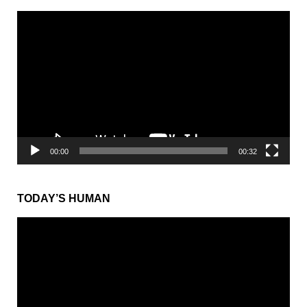
動
画
プ
レ
ー
ヤ
ー
00:00
00:32
TODAY’S HUMAN
動
画
プ
レ
ー
ヤ