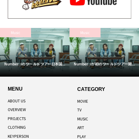
Music
Music
Number_iのワールドツアー日本国...
Number_iが初のワールドツアー開...
MENU
CATEGORY
ABOUT US
MOVIE
OVERVIEW
TV
PROJECTS
MUSIC
CLOTHING
ART
KEYPERSON
PLAY