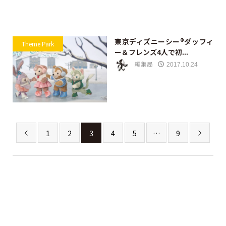
東京ディズニーシー®ダッフィ
Theme Park
ー＆フレンズ4人で初...
編集局
2017.10.24
1
2
3
4
5
…
9

