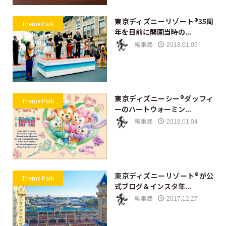
東京ディズニーリゾート®35周
Theme Park
年を目前に開園当時の...
編集局
2018.01.05
東京ディズニーシー®ダッフィ
Theme Park
ーのハートウォーミン...
編集局
2018.01.04
東京ディズニーリゾート®が公
Theme Park
式ブログ＆インスタ年...
編集局
2017.12.27