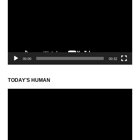
画
プ
レ
ー
ヤ
ー
00:00
00:32
TODAY’S HUMAN
動
画
プ
レ
ー
ヤ
ー