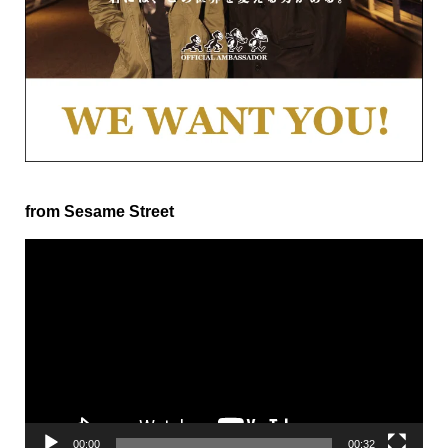
from Sesame Street
動
画
プ
レ
ー
ヤ
ー
00:00
00:32