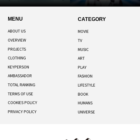
MENU
CATEGORY
ABOUT US
MOVIE
OVERVIEW
TV
PROJECTS
MUSIC
CLOTHING
ART
KEYPERSON
PLAY
AMBASSADOR
FASHION
TOTAL RANKING
LIFESTYLE
TERMS OF USE
BOOK
COOKIES POLICY
HUMANS
PRIVACY POLICY
UNIVERSE