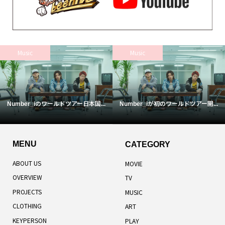
Music
Music
Number_iのワールドツアー日本国...
Number_iが初のワールドツアー開...
MENU
CATEGORY
ABOUT US
MOVIE
OVERVIEW
TV
PROJECTS
MUSIC
CLOTHING
ART
KEYPERSON
PLAY