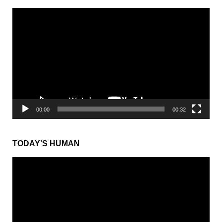
動
画
プ
レ
ー
ヤ
ー
00:00
00:32
TODAY’S HUMAN
動
画
プ
レ
ー
ヤ