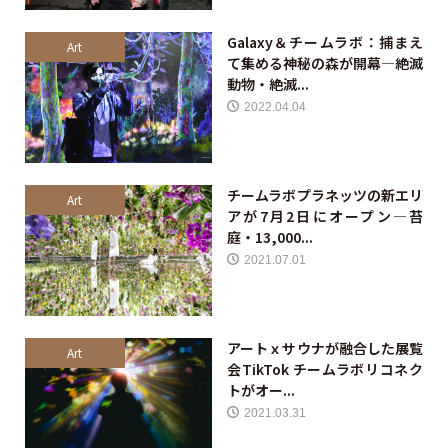
Galaxy＆チームラボ：捕まえ
Art
て集める神秘の森が開幕—絶滅
動物・絶滅...
2022.04.04
チームラボプラネッツの新エリ
Art
アが7月2日にオープン—苔
庭・13,000...
2021.07.01
アートｘサウナが融合した展覧
Art
会TikTok チームラボリコネク
トがオー...
2021.03.31