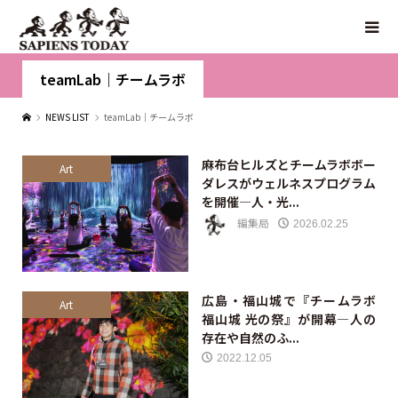
teamLab｜チームラボ
NEWS LIST
teamLab｜チームラボ
麻布台ヒルズとチームラボボー
Art
ダレスがウェルネスプログラム
を開催—人・光...
編集局
2026.02.25
広島・福山城で『チームラボ
Art
福山城 光の祭』が開幕—人の
存在や自然のふ...
2022.12.05