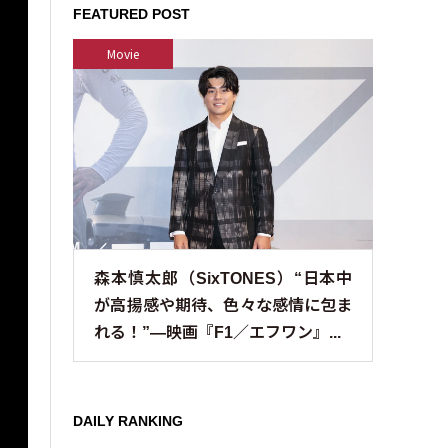
FEATURED POST
Movie
森本慎太郎（SixTONES）“日本中
が高揚感や期待、色々な感情に包ま
れる！”—映画『F1／エフワン』...
DAILY RANKING