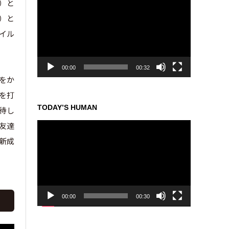
ン）と
画
モ）と
プ
レ
ウイル
ー
ヤ
ー
00:00
00:32
トをか
を打
TODAY’S HUMAN
待し
動
友達
画
新成
プ
レ
ー
ヤ
ー
00:00
00:30