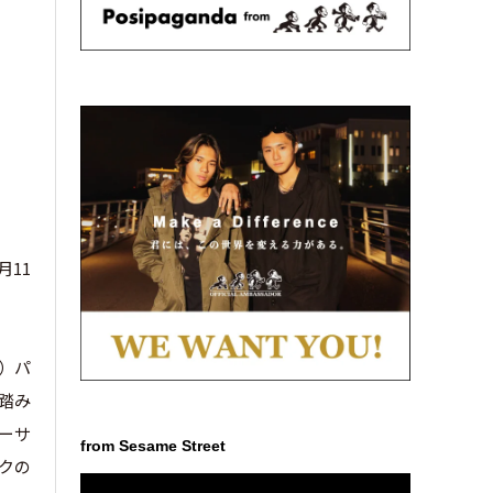
月11
症）パ
踏み
バーサ
from Sesame Street
クの
動