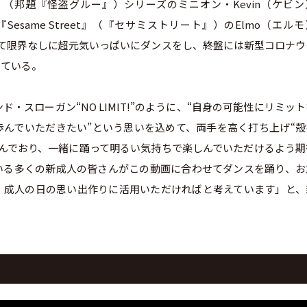
Me』（邦題『怪盗グルー』）シリーズのミニオン・Kevin（ケビ
esame Street』（『セサミストリート』）のElmo（エル
織袴を着て限界なしに超元気いっぱいにダンスをし、終盤には新型コロナ
っている。
スローガン“NO LIMIT!”のように、“自身の可能性にリミッ
んでいただきたい”という思いを込めて、両手を高く打ち上げ“殻
んでおり、一緒に踊って明るい気持ちで楽しんでいただけるよう期
いる多くの新成人の皆さんがこの動画に合わせてダンスを踊り、お
、成人の日の思い出作りに活用いただければと考えています」と、