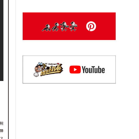
（税
の障
ス