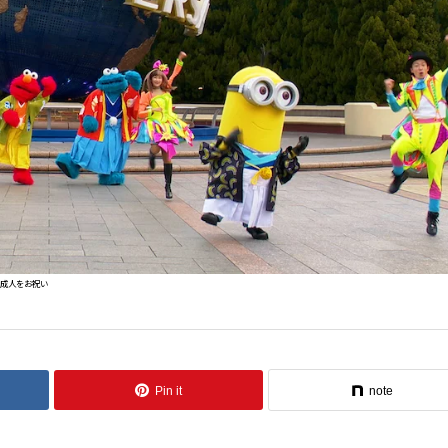
成人をお祝い
Pin it
note