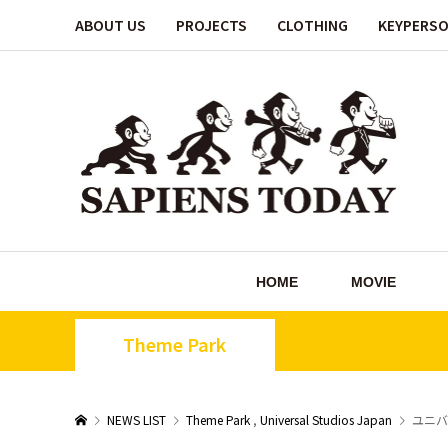
ABOUT US
PROJECTS
CLOTHING
KEYPERS
HOME
MOVIE
Theme Park
NEWS LIST
Theme Park
,
Universal Studios Japan
ユニバ