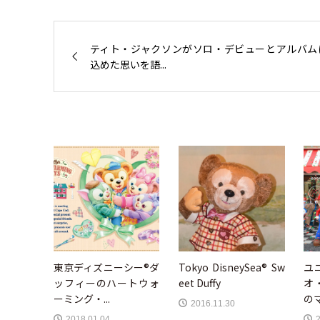
ティト・ジャクソンがソロ・デビューとアルバム
込めた思いを語...
東京ディズニーシー®ダ
Tokyo DisneySea® Sw
ユ
ッフィーのハートウォ
eet Duffy
オ
ーミング・...
のマ
2016.11.30
2018.01.04