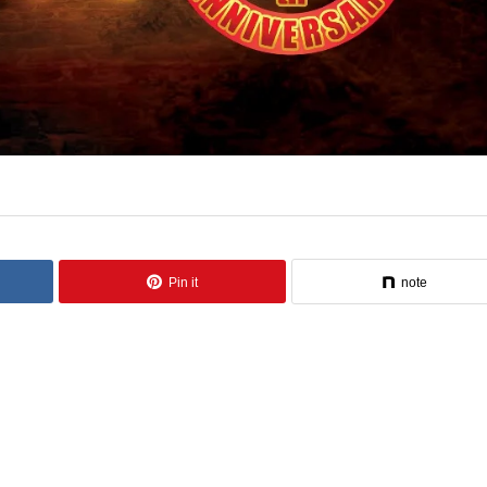
Pin it
note