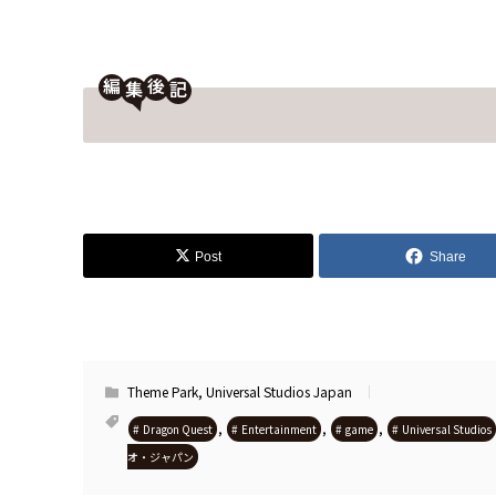
編
後
Post
Share
Theme Park
,
Universal Studios Japan
,
,
,
Dragon Quest
Entertainment
game
Universal Studios
オ・ジャパン