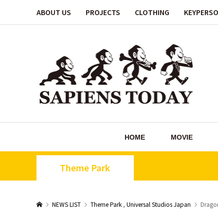
ABOUT US
PROJECTS
CLOTHING
KEYPERS
HOME
MOVIE
Theme Park
NEWS LIST
Theme Park
,
Universal Studios Japan
Dragon