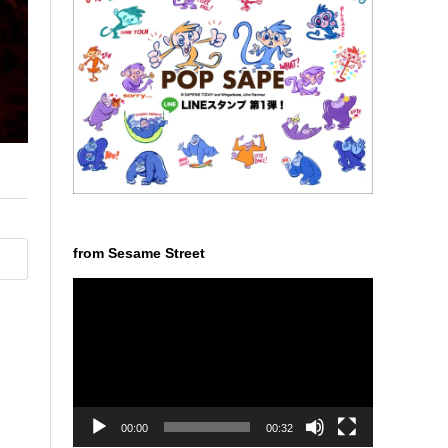
from Sesame Street
動
画
プ
レ
ー
ヤ
ー
00:00
00:32