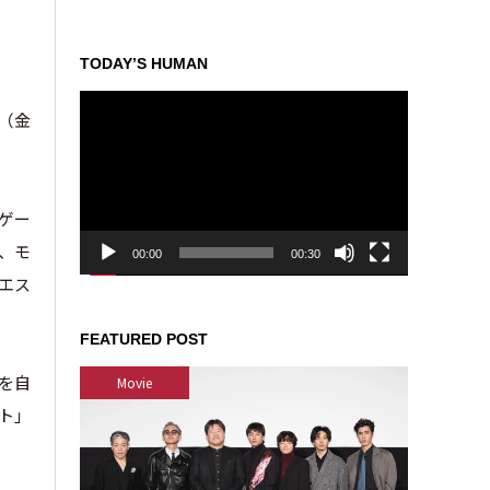
TODAY’S HUMAN
動
日（金
画
プ
レ
ー
的ゲー
ヤ
ー
、モ
00:00
00:30
エス
FEATURED POST
を自
Movie
ト」