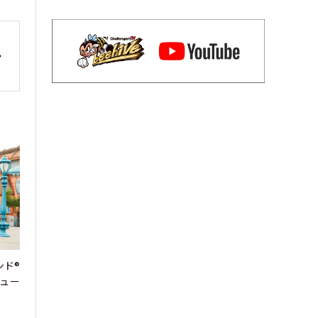
ンド®
デュー