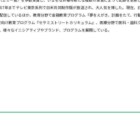
ら2007年までテレビ東京系列で日米共同制作版が放送され、大人気を博した。現在、
ツを配信しているほか、教育分野で金融教育プログラム『夢をえがき、計画をたて、行
校向け教育プログラム『セサミストリートカリキュラム』、医療分野で医科・歯科
、様々なイニシアティブやブランド、プログラムを展開している。