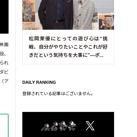
松岡茉優にとっての遊び心は“挑
の映画
戦、自分がやりたいことやこれが好
）役、
きだという気持ちを大事に”—ポ...
知られ
カダビ
」（ア
DAILY RANKING
登録されている記事はございません。