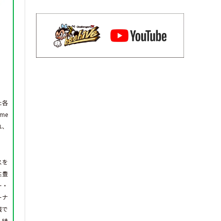
た各
me
れ、
スを
性豊
ー・
ーナ
域で
し続