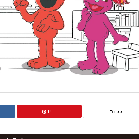
Pin it
note