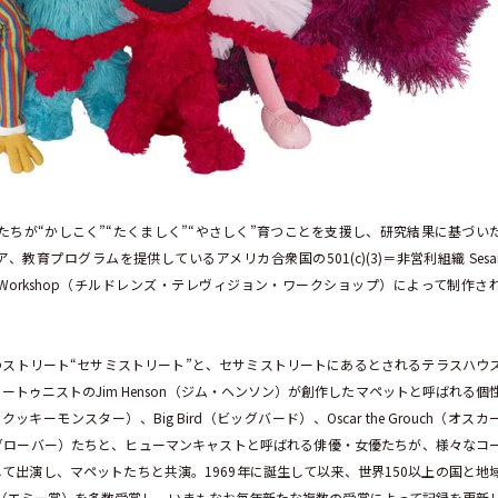
子どもたちが“かしこく”“たくましく”“やさしく”育つことを支援し、研究結果に基づい
育プログラムを提供しているアメリカ合衆国の501(c)(3)＝非営利組織 Sesa
evision Workshop（チルドレンズ・テレヴィジョン・ワークショップ）によって制作さ
ストリート“セサミストリート”と、セサミストリートにあるとされるテラスハウ
ートゥニストのJim Henson（ジム・ヘンソン）が創作したマペットと呼ばれる個
クッキーモンスター）、Big Bird（ビッグバード）、Oscar the Grouch（オスカ
ver（グローバー）たちと、ヒューマンキャストと呼ばれる俳優・女優たちが、様々なコ
出演し、マペットたちと共演。1969年に誕生して以来、世界150以上の国と地
rds（エミー賞）を多数受賞し、いまもなお毎年新たな複数の受賞によって記録を更新