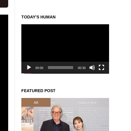
TODAY’S HUMAN
動
画
プ
レ
ー
ヤ
ー
00:00
00:30
FEATURED POST
Art