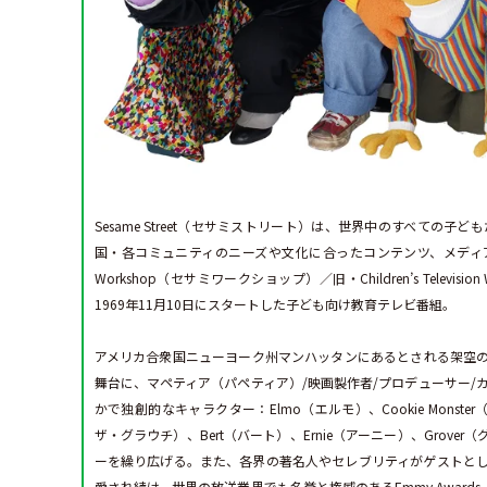
Sesame Street（セサミストリート）は、世界中のすべての
国・各コミュニティのニーズや文化に合ったコンテンツ、メディア、教
Workshop（セサミワークショップ）／旧・Children’s Tel
1969年11月10日にスタートした子ども向け教育テレビ番組。
アメリカ合衆国ニューヨーク州マンハッタンにあるとされる架空の
舞台に、マペティア（パペティア）/映画製作者/プロデューサー/カ
かで独創的なキャラクター：Elmo（エルモ）、Cookie Monster（
ザ・グラウチ）、Bert（バート）、Ernie（アーニー）、Gro
ーを繰り広げる。また、各界の著名人やセレブリティがゲストとして
愛され続け、世界の放送業界でも名誉と権威のあるEmmy Awa