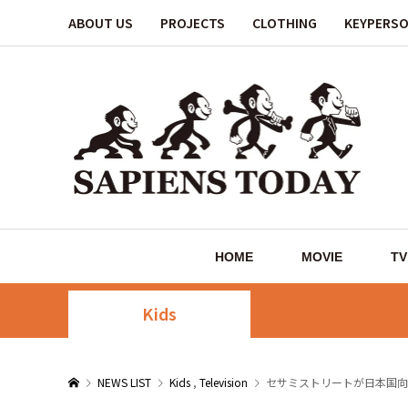
ABOUT US
PROJECTS
CLOTHING
KEYPERS
HOME
MOVIE
TV
Kids
NEWS LIST
Kids
,
Television
セサミストリートが日本国向