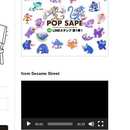
from Sesame Street
動
画
プ
レ
ー
ヤ
ー
00:00
00:32